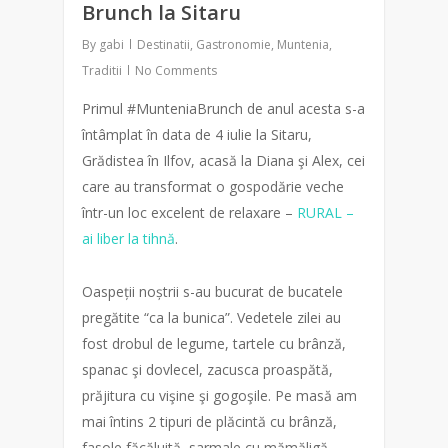
Brunch la Sitaru
By
gabi
Destinatii
,
Gastronomie
,
Muntenia
,
Traditii
No Comments
Primul #MunteniaBrunch de anul acesta s-a
întâmplat în data de 4 iulie la Sitaru,
Grădistea în Ilfov, acasă la Diana şi Alex, cei
care au transformat o gospodărie veche
într-un loc excelent de relaxare –
RURAL –
ai liber la tihnă
.
Oaspeții noștrii s-au bucurat de bucatele
pregătite “ca la bunica”. Vedetele zilei au
fost drobul de legume, tartele cu brânză,
spanac şi dovlecel, zacusca proaspătă,
prăjitura cu vişine şi gogoşile. Pe masă am
mai întins 2 tipuri de plăcintă cu brânză,
fasole făcăluită, sarmale cu mămăligă,