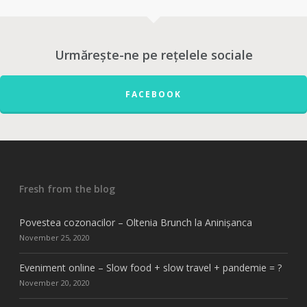
Urmărește-ne pe rețelele sociale
FACEBOOK
Fresh from the blog
Povestea cozonacilor – Oltenia Brunch la Aninișanca
November 25, 2020
Eveniment online – Slow food + slow travel + pandemie = ?
November 20, 2020