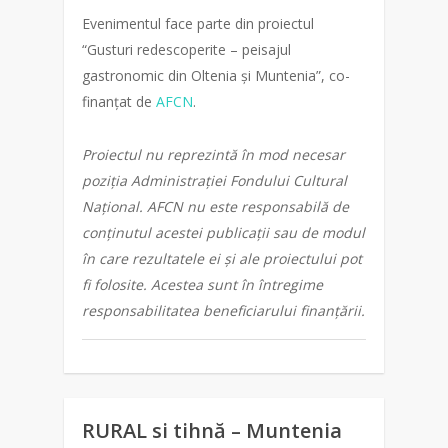
Evenimentul face parte din proiectul
“Gusturi redescoperite – peisajul
gastronomic din Oltenia și Muntenia”, co-
finanțat de
AFCN
.
Proiectul nu reprezintă în mod necesar
poziția Administrației Fondului Cultural
Național. AFCN nu este responsabilă de
conținutul acestei publicații sau de modul
în care rezultatele ei și ale proiectului pot
fi folosite. Acestea sunt în întregime
responsabilitatea beneficiarului finanțării.
RURAL si tihnă – Muntenia
0