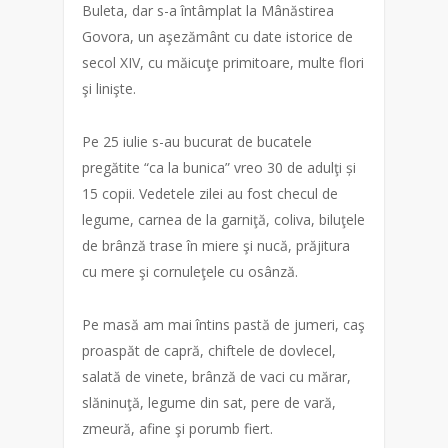
Buleta, dar s-a întâmplat la Mânăstirea
Govora, un aşezământ cu date istorice de
secol XIV, cu măicuţe primitoare, multe flori
şi linişte.
Pe 25 iulie s-au bucurat de bucatele
pregătite “ca la bunica” vreo 30 de adulţi și
15 copii. Vedetele zilei au fost checul de
legume, carnea de la garniţă, coliva, biluţele
de brânză trase în miere şi nucă, prăjitura
cu mere şi cornuleţele cu osânză.
Pe masă am mai întins pastă de jumeri, caş
proaspăt de capră, chiftele de dovlecel,
salată de vinete, brânză de vaci cu mărar,
slăninuţă, legume din sat, pere de vară,
zmeură, afine şi porumb fiert.