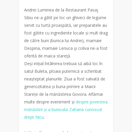
Andrei Luminea de la Restaurant Pasaj
Sibiu ne-a gătit pe loc un ghiveci de legume
servit cu turtă proaspătă, iar preparatele au
fost gătite cu ingrediente locale și mult drag
de către buni (bunica lui Andrei), mamaie
Despina, mamaie Lenuca şi coliva ne-a fost
oferită de maica stareţă.
Deși inițial întâlnirea trebuia să aibă loc în
satul Buleta, ploaia puternică a schimbat
neașteptat planurile. Ziua a fost salvată de
generozitatea și buna primire a Maicii
Starețe de la mănăstirea Govora. Aflămai
multe despre eveniment și
despre povestea
mănăstirii și a bunicului Zaharia cunoscut
drept Nicu
.