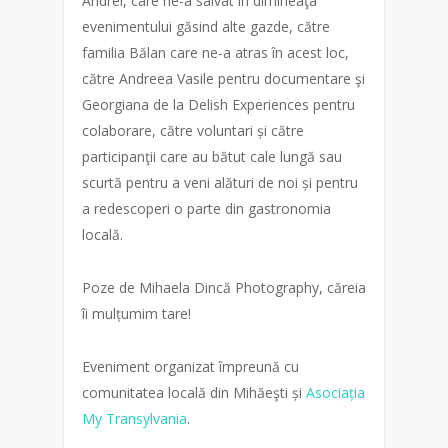
Andrei, care ne-a salvat în dimineaţa
evenimentului găsind alte gazde, către
familia Bălan care ne-a atras în acest loc,
către Andreea Vasile pentru documentare şi
Georgiana de la Delish Experiences pentru
colaborare, către voluntari și către
participanţii care au bătut cale lungă sau
scurtă pentru a veni alături de noi și pentru
a redescoperi o parte din gastronomia
locală.
Poze de Mihaela Dincă Photography, căreia
îi mulțumim tare!
Eveniment organizat împreună cu
comunitatea locală din Mihăeşti și
Asociația
My Transylvania
.