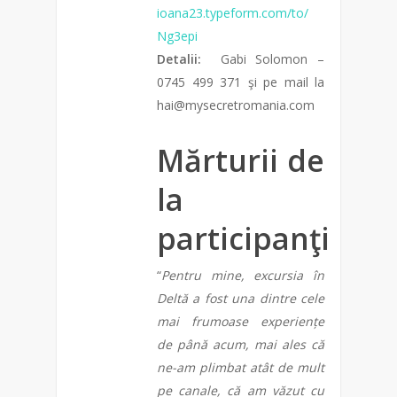
ioana23.typeform.com/to/
Ng3epi
Detalii:
Gabi Solomon –
0745 499 371 şi pe mail la
hai@mysecretromania.com
Mărturii de
la
participanţi
“
Pentru mine, excursia în
Deltă a fost una dintre cele
mai frumoase experiențe
de până acum, mai ales că
ne-am plimbat atât de mult
pe canale, că am văzut cu