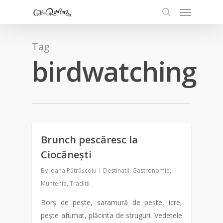
Tag
birdwatching
Brunch pescăresc la
1
Ciocănești
By
Ioana Pătrășcoiu
Destinatii
,
Gastronomie
,
Muntenia
,
Traditii
Borș de pește, saramură de pește, icre,
pește afumat, plăcinta de struguri. Vedetele