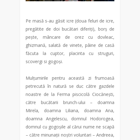
Pe masă s-au găsit icre (doua feluri de icre,
pregătite de doi bucătari diferiți), borș de
pește, mâncare de orez cu dovleac,
ghizmană, salată de vinete, pâine de casă
făcuta la cuptor, placinta cu struguri,
scovergi si gogoși.
Mulțumirile pentru această zi frumoasă
petrecută în natură se duc către gazdele
noastre de la Ferma piscicolă Ciocănești,
către bucătarii brunch-ului – doamna
Mirela, doamna Liliana, doamna Ana,
doamna Angelescu, domnul Hodorogea,
domnul cu gogoșile al cărui nume ne scapă
– către minunații noștri voluntari – Andreea,