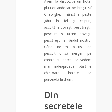
Avem la dispoziţie un hotel
plutitor andocat pe braţul Sf
Gheorghe, mâncăm peşte
gătit în fel şi chipuri,
ascultăm poveşti pescăreşti,
pescuim şi urzim poveşti
pescăreşti la rândul nostru.
Când ne-om plictisi de
pescuit, o să mergem pe
canale cu barca, să vedem
mai îndeaproape păsările
călătoare înainte să
purceadă la drum.
Din
secretele