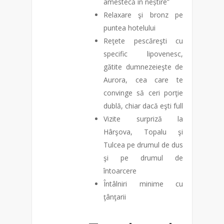
amestecă în neștire”
Relaxare şi bronz pe
puntea hotelului
Reţete pescăreşti cu
specific lipovenesc,
gătite dumnezeieşte de
Aurora, cea care te
convinge să ceri porţie
dublă, chiar dacă eşti full
Vizite surpriză la
Hârşova, Topalu şi
Tulcea pe drumul de dus
şi pe drumul de
întoarcere
Întâlniri minime cu
ţânţarii