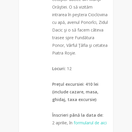
Orăştiei. O să vizităm
intrarea în peştera Cioclovina
cu apă, avenul Ponorîci, Zidul
Dacic şi o să facem câteva
trasee spre Fundătura
Ponor, Vârful Ţâfla şi cetatea
Piatra Roşie.
Locuri:
12
Prețul excursiei
:
410 lei
(include cazare, masa,
ghidaj, taxa excursie)
Înscrieri până la data de:
2 aprilie, în
formularul de aici