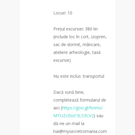
Locuri: 10
Prețul excursiei: 380 lei
(include loc în cort, izopren,
sac de dormit, mâncare,
ateliere arheologie, taxă
excursie)
Nu este inclus: transportul
Dacă sună bine,
completează formularul de
aici (
https://goo.gl/forms/
MTUZclSisF3L53CV2
) sau
dă-ne un mail la
hai@mysecretromania.com