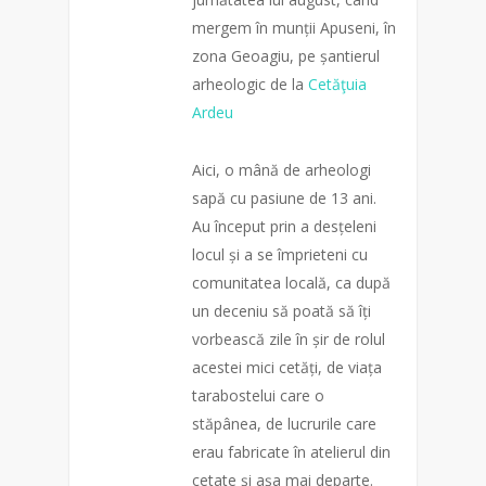
mergem în munții Apuseni, în
zona Geoagiu, pe șantierul
arheologic de la
Cetăţuia
Ardeu
Aici, o mână de arheologi
sapă cu pasiune de 13 ani.
Au început prin a desțeleni
locul și a se împrieteni cu
comunitatea locală, ca după
un deceniu să poată să îți
vorbească zile în șir de rolul
acestei mici cetăți, de viața
tarabostelui care o
stăpânea, de lucrurile care
erau fabricate în atelierul din
cetate și așa mai depa
rte.