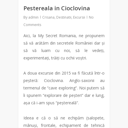
Pestereala in Cioclovina
By
admin
Crisana
,
Destinatii
,
Excursii
No
Comments
Aici, la My Secret Romania, ne propunem
să vă arătăm din secretele României dar și
să vă luam cu noi, să le vedeți,
experimentați, trăiți cu ochii voștri.
A doua excursie din 2015 va fi făcută într-o
peșteră: Cioclovina. Anglo-saxonii au
termenul de “cave exploring”. Noi putem să
îi spunem “explorare de peșteri” dar e lung,
așa că i-am spus “peștereală”.
Ideea e că o să ne echipăm (salopete,
mânuși, frontale, echipament de tehnică