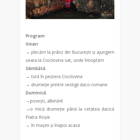
Program
Vineri
→ plecăm la prânz din București și ajungem
seara la Cioclovi
na sat, unde înnoptăm
Sâmbătă
→ tură în peștera Cioclovina
→ drumeție printre vestigii daco-romane
Duminică
→povești, albinărit
→o mică drumeție până la cetatea dacică
Piatra Roșie
→ în mașini și înapoi acasă