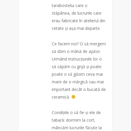
tarabostelui care o
stăpânea, de lucrurile care
erau fabricate în atelierul din
cetate și așa mai depa
rte.
Ce facem noi? O să mergem
să dăm o mână de ajutor.
Urmând instrucțiunile lor o
să săpăm cu grijă și poate
poate o să găsim ceva mai
mare de o mărgică sau mai
important decât o bucată de
ceramică.
Condițiile o să fie și ele de
tabară: dormim la cort,
mâncăm lucrurile făcute la