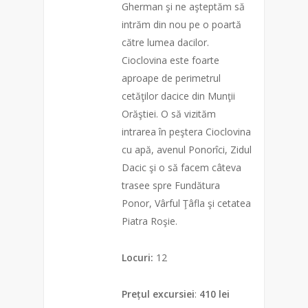
Gherman şi ne aşteptăm să
intrăm din nou pe o poartă
către lumea dacilor.
Cioclovina este foarte
aproape de perimetrul
cetăţilor dacice din Munţii
Orăştiei. O să vizităm
intrarea în peştera Cioclovina
cu apă, avenul Ponorîci, Zidul
Dacic şi o să facem câteva
trasee spre Fundătura
Ponor, Vârful Ţâfla şi cetatea
Piatra Roşie.
Locuri:
12
Prețul excursiei
:
410 lei