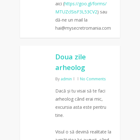
aici (
https://goo.gl/forms/
MTUZclSisF3L53CV2
) sau
dă-ne un mail la
hai@mysecretromania.com
0
Doua zile
arheolog
By
admin
No Comments
Dacă și tu visai să te faci
arheolog când erai mic,
excursia asta este pentru
tine.
Visul o să devină realitate la
jumătatea lui august, când