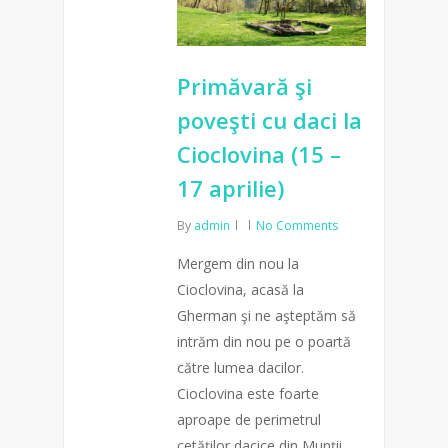
Primăvară şi
poveşti cu daci la
Cioclovina (15 –
17 aprilie)
By
admin
No Comments
Mergem din nou la
Cioclovina, acasă la
Gherman şi ne aşteptăm să
intrăm din nou pe o poartă
către lumea dacilor.
Cioclovina este foarte
aproape de perimetrul
cetăţilor dacice din Munţii