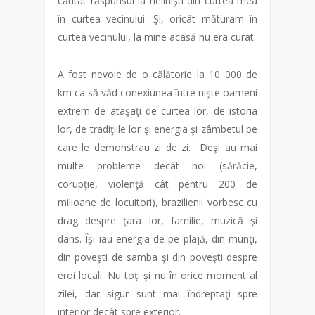
căutat răspunsul la nelinişti din curtea mea
în curtea vecinului. Şi, oricât măturam în
curtea vecinului, la mine acasă nu era curat.
A fost nevoie de o călătorie la 10 000 de
km ca să văd conexiunea între nişte oameni
extrem de ataşaţi de curtea lor, de istoria
lor, de tradiţiile lor şi energia şi zâmbetul pe
care le demonstrau zi de zi. Deşi au mai
multe probleme decât noi (sărăcie,
corupţie, violenţă cât pentru 200 de
milioane de locuitori), brazilienii vorbesc cu
drag despre ţara lor, familie, muzică şi
dans. Îşi iau energia de pe plajă, din munţi,
din poveşti de samba şi din poveşti despre
eroi locali. Nu toţi şi nu în orice moment al
zilei, dar sigur sunt mai îndreptaţi spre
interior decât spre exterior.