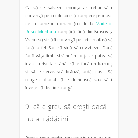
Ca să se salveze, mioriţa ar trebui să îi
convingă pe cei de aici să cumpere produse
de la furnizori români (cei de la
Made in
Rosia Montana
cumpără lână din Braşov şi
Vrancea) şi să îi convingă pe cei din afară să
facă la fel. Sau să vină să o viziteze. Dacă
“ar învăţa limbi străine” mioriţa ar putea să
invite turişti la stână, să le facă un balmoş
şi să le servească brânză, urdă, caş. Să
roage ciobanul să le doinească sau să îi
înveţe să dea în strungă.
9. că e greu să creşti dacă
nu ai rădăcini
Reţeta mea pentru mutarea într-un loc nou