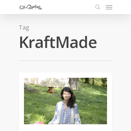
Tag
KraftMade
1