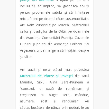
locului să se implice, să găsească soluţii
pentru problemele satului şi să înfiinţeze
mici afaceri pe drumul către sustenabilitate.
Aici i-am cunoscut pe Mircea, păstrătorul
cailor şi tradiţiilor de la Odăi, pe doamnele
din Asociația Comunității Eselnița Cazanele
Dunării şi pe cei din Asociaţia Corbeni Plai
Argeşean, unde mergem să învăţăm despre
şezători.
Am auzit şi ne-a plăcut mult povestea
Muzeului de Pânze şi Poveşti
din satul
Mândra, Sibiu. Alina Zară-Prunean a
“construit o oază de românism și
creștinism cu buget zero, mândrie,
asumare, rost și rânduială!” Au
căutat bucățele de pânze prin poduri, le-au