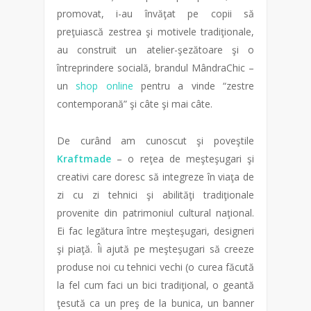
promovat, i-au învăţat pe copii să
preţuiască zestrea şi motivele tradiţionale,
au construit un atelier-şezătoare şi o
întreprindere socială, brandul MândraChic –
un
shop online
pentru a vinde “zestre
contemporană” şi câte şi mai câte.
De curând am cunoscut şi poveştile
Kraftmade
– o reţea de meşteşugari şi
creativi care doresc să integreze în viaţa de
zi cu zi tehnici şi abilităţi tradiţionale
provenite din patrimoniul cultural naţional.
Ei fac legătura între meşteşugari, designeri
şi piaţă. Îi ajută pe meşteşugari să creeze
produse noi cu tehnici vechi (o curea făcută
la fel cum faci un bici tradiţional, o geantă
ţesută ca un preş de la bunica, un banner