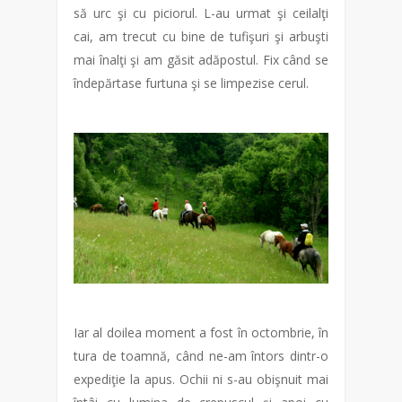
să urc şi cu piciorul. L-au urmat şi ceilalţi
cai, am trecut cu bine de tufişuri şi arbuşti
mai înalţi şi am găsit adăpostul. Fix când se
îndepărtase furtuna şi se limpezise cerul.
Iar al doilea moment a fost în octombrie, în
tura de toamnă, când ne-am întors dintr-o
expediţie la apus. Ochii ni s-au obişnuit mai