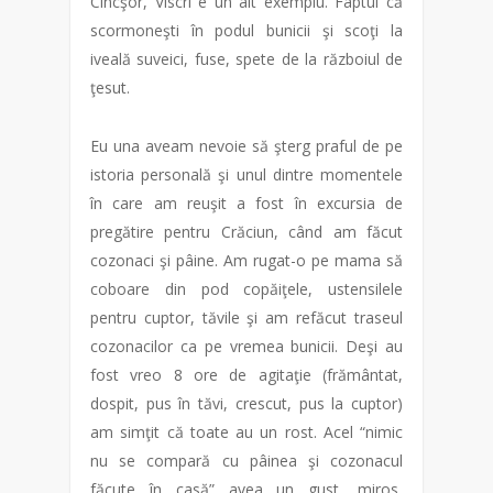
Cincşor, Viscri e un alt exemplu. Faptul că
scormoneşti în podul bunicii şi scoţi la
iveală suveici, fuse, spete de la războiul de
ţesut.
Eu una aveam nevoie să şterg praful de pe
istoria personală şi unul dintre momentele
în care am reuşit a fost în excursia de
pregătire pentru Crăciun, când am făcut
cozonaci şi pâine. Am rugat-o pe mama să
coboare din pod copăiţele, ustensilele
pentru cuptor, tăvile şi am refăcut traseul
cozonacilor ca pe vremea bunicii. Deşi au
fost vreo 8 ore de agitaţie (frământat,
dospit, pus în tăvi, crescut, pus la cuptor)
am simţit că toate au un rost. Acel “nimic
nu se compară cu pâinea şi cozonacul
făcute în casă” avea un gust, miros,