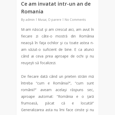
Ce am invatat intr-un an de
Romania
By
admin
Musai
,
O parere
No Comments
M-am născut şi am crescut aici, am avut în
fiecare zi câte-o mostră din România
neaoşă în faţa ochilor şi cu toate astea n-
am văzut-o suficient de bine. E ca atunci
când ai ceva prea aproape de ochi şi nu
reuşeşti să focalizezi.
De fiecare dată când un prieten străin mă
întreba “cum e România?”, “cum sunt
românii?” aveam acelaşi răspuns sec,
aproape automat: “România e o ţară
frumoasă, păcat că e locuită!”
Generalizarea asta nu îmi face cinste şi nu