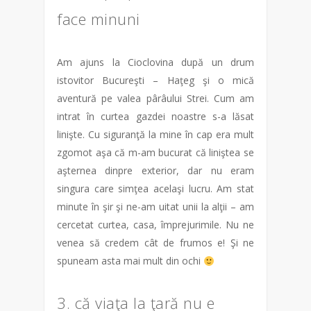
face minuni
Am ajuns la Cioclovina după un drum
istovitor Bucureşti – Haţeg şi o mică
aventură pe valea pârâului Strei. Cum am
intrat în curtea gazdei noastre s-a lăsat
linişte. Cu siguranţă la mine în cap era mult
zgomot aşa că m-am bucurat că liniştea se
aşternea dinpre exterior, dar nu eram
singura care simţea acelaşi lucru. Am stat
minute în şir şi ne-am uitat unii la alţii – am
cercetat curtea, casa, împrejurimile. Nu ne
venea să credem cât de frumos e! Şi ne
spuneam asta mai mult din ochi
3. că viaţa la ţară nu e