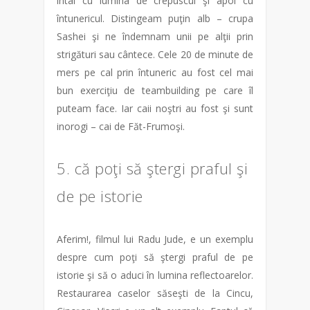
întâi cu lumina de crepuscul şi apoi cu
întunericul. Distingeam puţin alb – crupa
Sashei şi ne îndemnam unii pe alţii prin
strigături sau cântece. Cele 20 de minute de
mers pe cal prin întuneric au fost cel mai
bun exerciţiu de teambuilding pe care îl
puteam face. Iar caii noştri au fost şi sunt
inorogi – cai de Făt-Frumoşi.
5. că poţi să ştergi praful şi
de pe istorie
Aferim!, filmul lui Radu Jude, e un exemplu
despre cum poţi să ştergi praful de pe
istorie şi să o aduci în lumina reflectoarelor.
Restaurarea caselor săseşti de la Cincu,