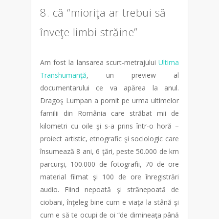
8. că “mioriţa ar trebui să
înveţe limbi străine”
Am fost la lansarea scurt-metrajului
Ultima
Transhumanţă
, un preview al
documentarului ce va apărea la anul.
Dragoş Lumpan a pornit pe urma ultimelor
familii din România care străbat mii de
kilometri cu oile şi s-a prins într-o horă –
proiect artistic, etnografic şi sociologic care
însumează 8 ani, 6 ţări, peste 50.000 de km
parcurşi, 100.000 de fotografii, 70 de ore
material filmat şi 100 de ore înregistrări
audio. Fiind nepoată şi strănepoată de
ciobani, înţeleg bine cum e viaţa la stână şi
cum e să te ocupi de oi “de dimineaţa până