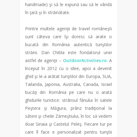
handmade) şi să le expună sau să le vândă
în ţară şi în străinătate.
Printre multele agenţii de travel româneşti
sunt câteva care îşi doresc să arate o
bucată din România autentică turiştilor
străini. Dan Chitila este fondatorul unei
astfel de agenţii –
OutdoorActivities.ro
. A
început în 2012 cu o idee, apoi a devenit
ghid şi le-a arătat turiştilor din Europa, SUA,
Tailanda, Japonia, Australia, Canada, Israel
bucăţi din România pe care nu o arată
ghidurile turistice: strânsul fânului în satele
Peştera şi Măgura, prânz tradiţional la
săteni şi cheile Zărneştiului, în loc să vedem
doar Sinaia şi Castelul Peleş. Fiecare tur pe
care îl face e personalizat pentru turiştii