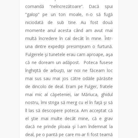
comandă “neîncrezătoare”. Dacă spui
“galop” pe un ton moale, n-o să fugă
niciodată de sub tine. Au fost două
momente anul acesta când am avut mai
multă încredere în cal decât în mine. Într-
una dintre expediţii presimţeam o furtună.
Fulgerele şi tunetele erau cam aproape, aşa
că ne doream un adăpost. Poteca fusese
înghiţită de arbuşti, iar noi ne făceam loc
mai sus sau mai jos către odăile părăsite
de dincolo de deal. Eram pe Fulger, fratele
mai mic al căpeteniei, iar Măriuca, ghidul
nostru, îmi striga să merg cu el în faţă şi să
îl las să descopere poteca. Am acceptat că
el ştie mai multe decât mine, că e grav
dacă ne prinde ploaia şi l-am îndemnat la
deal, pe o pantă pe care mi-ar fi fost teamă