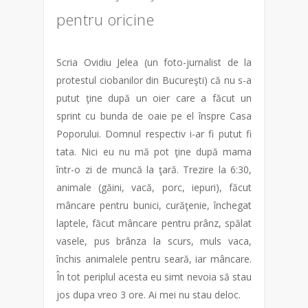
pentru oricine
Scria Ovidiu Jelea (un foto-jurnalist de la
protestul ciobanilor din Bucureşti) că nu s-a
putut ţine după un oier care a făcut un
sprint cu bunda de oaie pe el înspre Casa
Poporului. Domnul respectiv i-ar fi putut fi
tata. Nici eu nu mă pot ţine după mama
într-o zi de muncă la ţară. Trezire la 6:30,
animale (găini, vacă, porc, iepuri), făcut
mâncare pentru bunici, curăţenie, închegat
laptele, făcut mâncare pentru prânz, spălat
vasele, pus brânza la scurs, muls vaca,
închis animalele pentru seară, iar mâncare.
În tot periplul acesta eu simt nevoia să stau
jos dupa vreo 3 ore. Ai mei nu stau deloc.