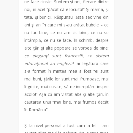
ne face cinste. Suntem şi noi, fiecare dintre
noi, în acel “păcat că e locuită!” Şi mama, şi
tata, şi bunicii. Răspunsul ăsta sec vine din
ani şi ani în care mi s-au arătat bubele – ce
nu fac bine, ce nu am zis bine, ce nu se
întâmplă, ce nu se face. În schimb, despre
alte ţări şi alte popoare se vorbea de bine:
ce eleganţi sunt francezii!
, c
e sistem
educaţional au englezii!
iar legătura care
s-a format în mintea mea a fost “ei sunt
mai buni, ţările lor sunt mai frumoase, mai
îngrijite, mai curate, să ne îndreptăm înspre
acolo!” Aşa că am vizitat alte şi alte ţări, în
căutarea unui “mai bine, mai frumos decât
în România”.
Şi la nivel personal a fost cam la fel – am