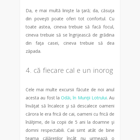
Da, e mai multă linişte la ţară; da, căsuţa
din poveşti poate oferi tot confortul. Cu
toate astea, cineva trebuie să facă focul,
cineva trebuie să se îngrijească de grădina
din faţa casei, cineva trebuie să dea
zăpada.
4. că fiecare cal e un inorog
Cele mai multe excursii făcute de noi anul
acesta au fost la
Odăi, în Munţii Lotrului
. Au
învăţat să încalece şi să descalece oameni
cărora le era frică de cai, oameni cu frică de
înălţime, de la copii de 5 ani la doamne şi
domni respectabili. Caii simt atât de bine
teama călăreţilor încât nu urmează o