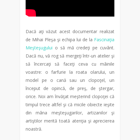
Dacă aţi văzut acest documentar realizat
de Mihai Pleşa şi echipa lui de la
Fascinaţia
Meşteşugului
o să mă credeţi pe cuvânt.
Dacă nu, vă rog să mergeţi într-un atelier şi
să încercaţi să faceţi ceva cu mâinile
voastre: o farfurie la roata olarului, un
model pe o cană sau un clopoţel, un
început de opincă, de preş, de ştergar,
orice. Noi am învăţat meşterind clopoţei că
timpul trece altfel şi că micile obiecte ieşite
din mâna meşteşugarilor, artizanilor şi
artiştilor merită toată atenţia şi aprecierea
noastră.