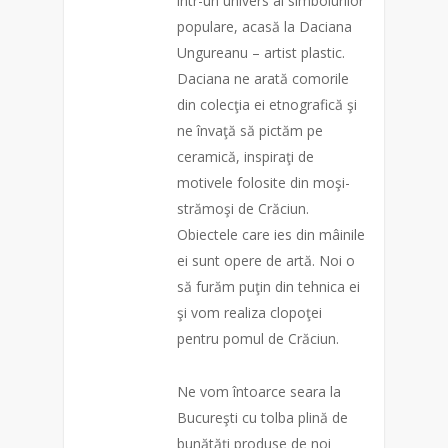
într-un univers al simbolurilor
populare, acasă la Daciana
Ungureanu – artist plastic.
Daciana ne arată comorile
din colecţia ei etnografică şi
ne învaţă să pictăm pe
ceramică, inspiraţi de
motivele folosite din moşi-
strămoşi de Crăciun.
Obiectele care ies din mâinile
ei sunt opere de artă. Noi o
să furăm puţin din tehnica ei
şi vom realiza clopoţei
pentru pomul de Crăciun.
Ne vom întoarce seara la
Bucureşti cu tolba plină de
bunătăţi produse de noi