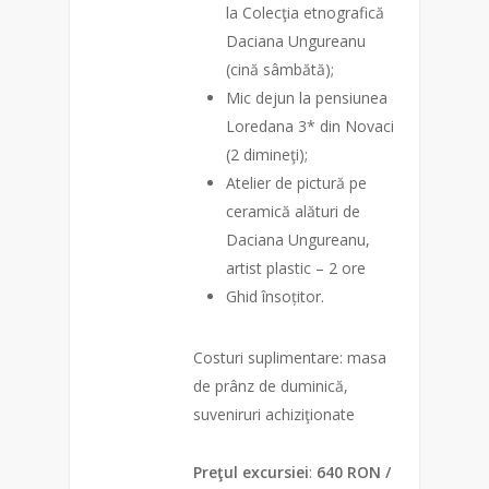
la Colecţia etnografică
Daciana Ungureanu
(cină sâmbătă);
Mic dejun la pensiunea
Loredana 3* din Novaci
(2 dimineţi);
Atelier de pictură pe
ceramică alături de
Daciana Ungureanu,
artist plastic – 2 ore
Ghid însoțitor.
Costuri suplimentare: masa
de prânz de duminică,
suveniruri achiziţionate
Preţul excursiei
:
640 RON /