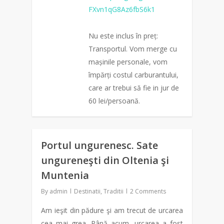
FXvn1qG8Az6fbS6k1
Nu este inclus în preț:
Transportul. Vom merge cu
mașinile personale, vom
împărți costul carburantului,
care ar trebui să fie in jur de
60 lei/persoană.
0
Portul ungurenesc. Sate
0
ungureneşti din Oltenia şi
Muntenia
By
admin
Destinatii
,
Traditii
2 Comments
Am ieşit din pădure şi am trecut de urcarea
cea mai grea. Până acum, urcarea a fost