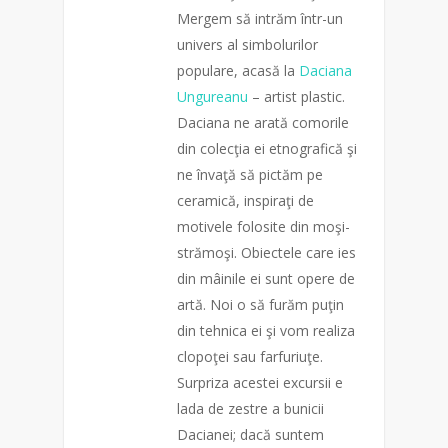
Mergem să intrăm într-un
univers al simbolurilor
populare, acasă la
Daciana
Ungureanu
– artist plastic.
Daciana ne arată comorile
din colecţia ei etnografică şi
ne învaţă să pictăm pe
ceramică, inspiraţi de
motivele folosite din moşi-
strămoşi. Obiectele care ies
din mâinile ei sunt opere de
artă. Noi o să furăm puţin
din tehnica ei şi vom realiza
clopoţei sau farfuriuţe.
Surpriza acestei excursii e
lada de zestre a bunicii
Dacianei; dacă suntem