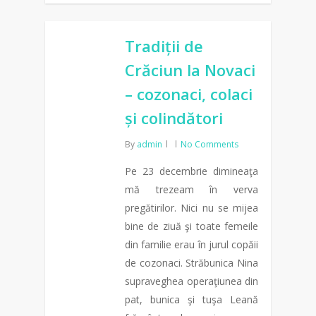
0
Tradiții de
Crăciun la Novaci
– cozonaci, colaci
și colindători
By
admin
No Comments
Pe 23 decembrie dimineaţa
mă trezeam în verva
pregătirilor. Nici nu se mijea
bine de ziuă şi toate femeile
din familie erau în jurul copăii
de cozonaci. Străbunica Nina
supraveghea operaţiunea din
pat, bunica şi tuşa Leană