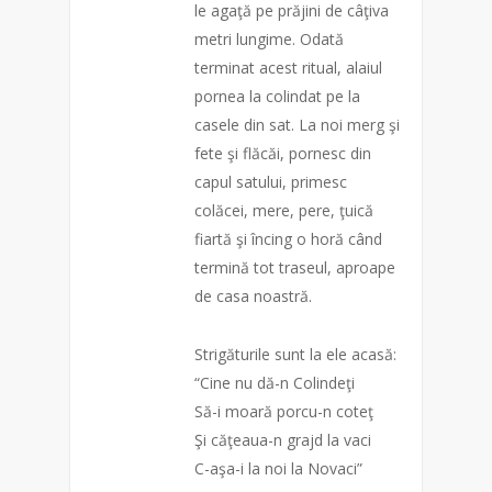
le agaţă pe prăjini de câţiva
metri lungime. Odată
terminat acest ritual, alaiul
pornea la colindat pe la
casele din sat. La noi merg şi
fete şi flăcăi, pornesc din
capul satului, primesc
colăcei, mere, pere, ţuică
fiartă şi încing o horă când
termină tot traseul, aproape
de casa noastră.
Strigăturile sunt la ele acasă:
“Cine nu dă-n Colindeţi
Să-i moară porcu-n coteţ
Şi căţeaua-n grajd la vaci
C-aşa-i la noi la Novaci”