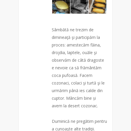
Sâmbătă ne trezim de
dimineaţă şi participăm la
proces: amestecăm făina,
drojdia, laptele, ouăle şi
o
bservăm de câtă dragoste
e nevoie ca să frământăm
coca pufoasă. Facem
cozonaci, colaci şi turtă şi le
urmărim până ies calde din
cuptor. Mâncăm bine și
avem la desert cozonac.
Duminică ne pregătim pentru
a cunoaşte alte tradiţii.