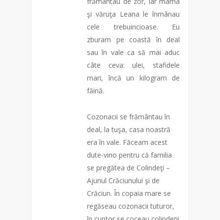
frământau de zor, iar mama
şi văruţa Leana le înmânau
cele trebuincioase. Eu
zburam pe coastă în deal
sau în vale ca să mai aduc
câte ceva: ulei, stafidele
mari, încă un kilogram de
făină.
Cozonacii se frământau în
deal, la tuşa, casa noastră
era în vale. Făceam acest
dute-vino pentru că familia
se pregătea de Colindeţi –
Ajunul Crăci
unului şi de
Crăciun. În copaia mare se
regăseau cozonacii tuturor,
în cuptor se coceau colindeţii