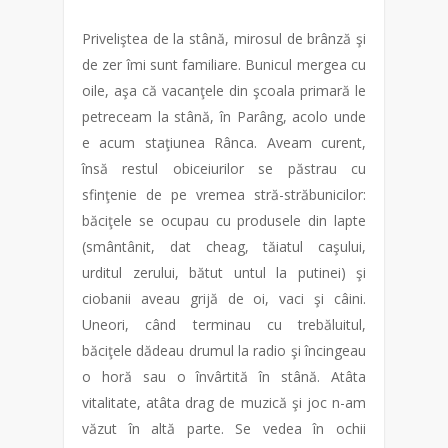
Priveliştea de la stână, mirosul de brânză şi
de zer îmi sunt familiare. Bunicul mergea cu
oile, aşa că vacanţele din şcoala primară le
petreceam la stână, în Parâng, acolo unde
e acum staţiunea Rânca. Aveam curent,
însă restul obiceiurilor se păstrau cu
sfinţenie de pe vremea stră-străbunicilor:
băciţele se ocupau cu produsele din lapte
(smântânit, dat cheag, tăiatul caşului,
urditul zerului, bătut untul la putinei) şi
ciobanii aveau grijă de oi, vaci şi câini.
Uneori, când terminau cu trebăluitul,
băciţele dădeau drumul la radio şi încingeau
o horă sau o învârtită în stână. Atâta
vitalitate, atâta drag de muzică şi joc n-am
văzut în altă parte. Se vedea în ochii