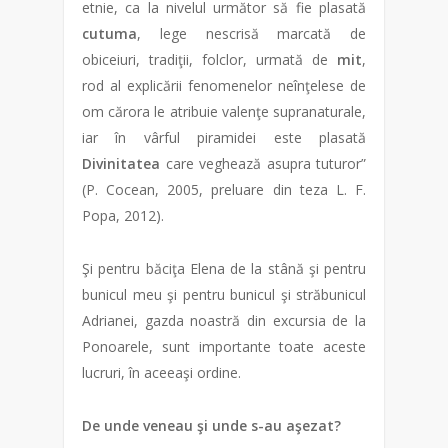
etnie, ca la nivelul următor să fie plasată
cutuma
, lege nescrisă marcată de
obiceiuri, tradiţii, folclor, urmată de
mit
,
rod al explicării fenomenelor neînţelese de
om cărora le atribuie valenţe supranaturale,
iar în vârful piramidei este plasată
Divinitatea
care veghează asupra tuturor”
(P. Cocean, 2005, preluare din teza L. F.
Popa, 2012).
Şi pentru băciţa Elena de la stână şi pentru
bunicul meu şi pentru bunicul şi străbunicul
Adrianei, gazda noastră din excursia de la
Ponoarele, sunt importante toate aceste
lucruri, în aceeaşi ordine.
De unde veneau şi unde s-au aşezat?