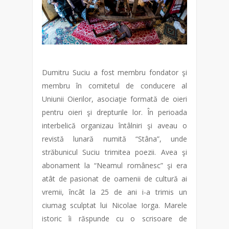
Dumitru Suciu a fost membru fondator şi
membru în comitetul de conducere al
Uniunii Oierilor, asociaţie formată de oieri
pentru oieri şi drepturile lor. În perioada
interbelică organizau întâlniri şi aveau o
revistă lunară numită “Stâna”, unde
străbunicul Suciu trimitea poezii. Avea şi
abonament la “Neamul românesc” şi era
atât de pasionat de oamenii de cultură ai
vremii, încât la 25 de ani i-a trimis un
ciumag sculptat lui Nicolae Iorga. Marele
istoric îi răspunde cu o scrisoare de