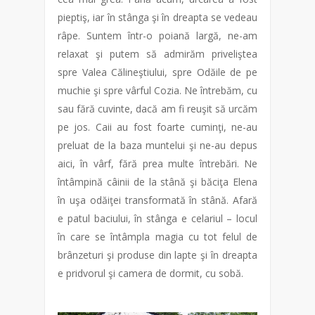
pieptiş, iar în stânga şi în dreapta se vedeau
râpe. Suntem într-o poiană largă, ne-am
relaxat şi putem să admirăm priveliştea
spre Valea Călineştiului, spre Odăile de pe
muchie şi spre vârful Cozia. Ne întrebăm, cu
sau fără cuvinte, dacă am fi reuşit să urcăm
pe jos. Caii au fost foarte cuminţi, ne-au
preluat de la baza muntelui şi ne-au depus
aici, în vârf, fără prea multe întrebări. Ne
întâmpină câinii de la stână şi băciţa Elena
în uşa odăiţei transformată în stână. Afară
e patul baciului, în stânga e celariul – locul
în care se întâmpla magia cu tot felul de
brânzeturi şi produse din lapte şi în dreapta
e pridvorul şi camera de dormit, cu sobă.