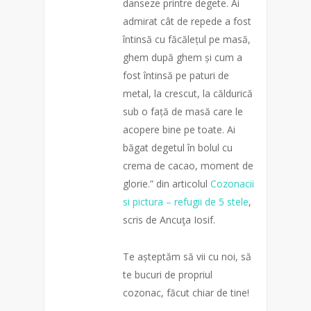
danseze printre degete. Ai
admirat cât de repede a fost
întinsă cu făcălețul pe masă,
ghem după ghem și cum a
fost întinsă pe paturi de
metal, la crescut, la căldurică
sub o față de masă care le
acopere bine pe toate. Ai
băgat degetul în bolul cu
crema de cacao, moment de
glorie.” din articolul
Cozonacii
si pictura – refugii de 5 stele
,
scris de Ancuţa Iosif.
Te așteptăm să vii cu noi, să
te bucuri de propriul
cozonac, făcut chiar de tine!