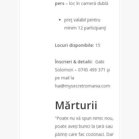
pers
– loc în cameră dublă
preţ valabil pentru
minim 12 participanţi
Locuri disponibile:
15
Înscrieri & detalii:
Gabi
Solomon – 0745 499 371 şi
pe mail la
hai@mysecretromania.com
Mărturii
“Poate nu vă spun nimic nou,
poate aveți bunici la țară sau
părinți care fac cozonaci. Dar