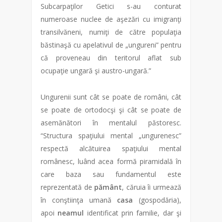
Subcarpaţilor Getici s-au conturat
numeroase nuclee de aşezări cu imigranţi
transilvăneni, numiţi de către populaţia
băstinaşă cu apelativul de „ungureni” pentru
că proveneau din teritorul aflat sub
ocupaţie ungară şi austro-ungară.”
Ungurenii sunt cât se poate de români, cât
se poate de ortodocşi şi cât se poate de
asemănători în mentalul păstoresc.
“Structura spaţiului mental „ungurenesc”
respectă alcătuirea spaţiului mental
românesc, luând acea formă piramidală în
care baza sau fundamentul este
reprezentată de
pământ
, căruia îi urmează
în conştiinţa umană
casa
(gospodăria),
apoi
neamul
identificat prin familie, dar şi