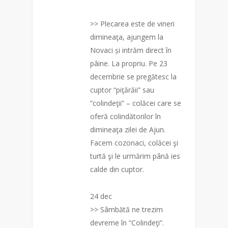
>> Plecarea este de vineri
dimineaţa, ajungem la
Novaci și intrăm direct în
pâine. La propriu. Pe 23
decembrie se pregătesc la
cuptor “piţărăii” sau
“colindeţii” – colăcei care se
oferă colindătorilor în
dimineaţa zilei de Ajun.
Facem cozonaci, colăcei şi
turtă şi le urmărim până ies
calde din cuptor.
24 dec
>> Sâmbătă ne trezim
devreme în “Colindeţi”.