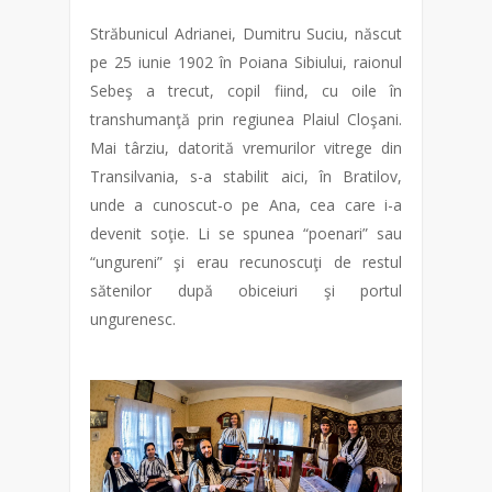
Străbunicul Adrianei, Dumitru Suciu, născut
pe 25 iunie 1902 în Poiana Sibiului, raionul
Sebeş a trecut, copil fiind, cu oile în
transhumanţă prin regiunea Plaiul Cloşani.
Mai târziu, datorită vremurilor vitrege din
Transilvania, s-a stabilit aici, în Bratilov,
unde a cunoscut-o pe Ana, cea care i-a
devenit soţie. Li se spunea “poenari” sau
“ungureni” şi erau recunoscuţi de restul
sătenilor după obiceiuri şi portul
ungurenesc.