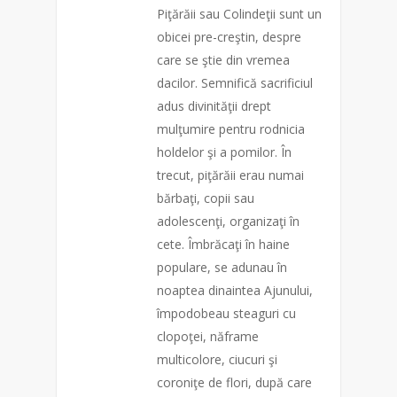
Piţărăii sau Colindeţii sunt un
obicei pre-creştin, despre
care se ştie din vremea
dacilor. Semnifică sacrificiul
adus divinităţii drept
mulţumire pentru rodnicia
holdelor şi a pomilor. În
trecut, piţărăii erau numai
bărbaţi, copii sau
adolescenţi, organizaţi în
cete. Îmbrăcaţi în haine
populare, se adunau în
noaptea dinaintea Ajunului,
împodobeau steaguri cu
clopoţei, năframe
multicolore, ciucuri şi
coroniţe de flori, după care