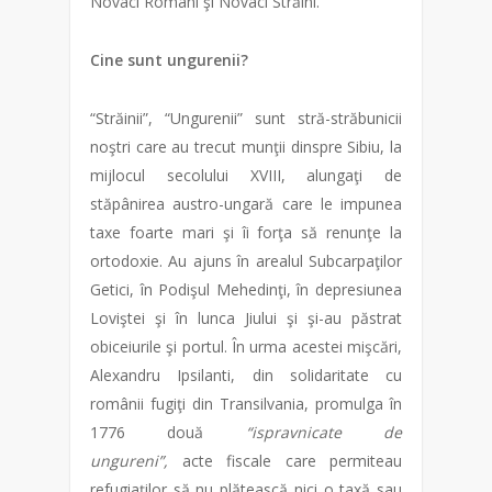
Novaci Români şi Novaci Străini.
Cine sunt ungurenii?
“Străinii”, “Ungurenii” sunt stră-străbunicii
noştri care au trecut munţii dinspre Sibiu, la
mijlocul secolului XVIII, alungaţi de
stăpânirea austro-ungară care le impunea
taxe foarte mari şi îi forţa să renunţe la
ortodoxie. Au ajuns în arealul Subcarpaţilor
Getici, în Podişul Mehedinţi, în depresiunea
Loviştei şi în lunca Jiului şi şi-au păstrat
obiceiurile şi portul. În urma acestei mişcări,
Alexandru Ipsilanti, din solidaritate cu
românii fugiţi din Transilvania, promulga în
1776 două
“ispravnicate de
ungureni”,
acte fiscale care permiteau
refugiaţilor să nu plătească nici o taxă sau