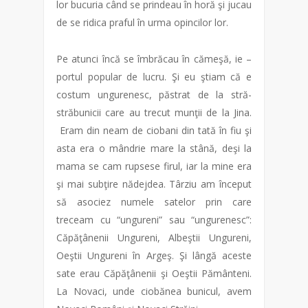
lor bucuria când se prindeau în horă şi jucau
de se ridica praful în urma opincilor lor.
Pe atunci încă se îmbrăcau în cămeşă, ie –
portul popular de lucru. Şi eu ştiam că e
costum ungurenesc, păstrat de la stră-
străbunicii care au trecut munţii de la Jina.
Eram din neam de ciobani din tată în fiu şi
asta era o mândrie mare la stână, deşi la
mama se cam rupsese firul, iar la mine era
şi mai subţire nădejdea. Târziu am început
să asociez numele satelor prin care
treceam cu “ungureni” sau “ungurenesc”:
Căpăţânenii Ungureni, Albeştii Ungureni,
Oeştii Ungureni în Argeş. Şi lângă aceste
sate erau Căpăţânenii şi Oeştii Pământeni.
La Novaci, unde ciobănea bunicul, avem