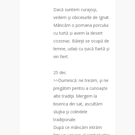
Dacă suntem curajoşi,
vedem şi obiceiurile de Ignat.
Mâncăm o pomana porcului
cu turtă și avem la desert
cozonac. Băieţii se ocupă de
lemne, udați cu țuică fiartă și
vin fiert.
25 dec
>>Duminică: ne trezim, şi ne
pregătim pentru a cunoaşte
alte tradiţii. Mergem la
biserica din sat, ascultăm
slujba şi colindele
tradiţionale.
După ce mâncăm intrăm