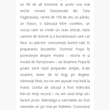
un fel de all inclusive: ai acolo cea mai
veche moară funcțională din Țara
Făgărașului, veche de 150 de ani, un pârâu,
un foișor, o băncuța între conifere, un
cocoș care se crede un ceas stricat, niște
camere de dormit și o bucătăreasă care i-ar
face cu plăcere concurență bunicii tale în
prepararea bucatelor. Domnul Popa îți
povestește despre moară – istoria ei și
modul de funcționare – iar doamna Popa îți
poate servi niște preparate simple, d-ale
noastre, bune de te lingi pe degete.
Hămesiți fiind, noi ne-am așezat mai întâi la
masă. Ciorba de văcuță a fost mâncată
într-un timp record – nu am avut timp să-i
facem poze. Mămăliga și sarmalele au fost
savurate un pic mai pe îndelete. Cozonacul