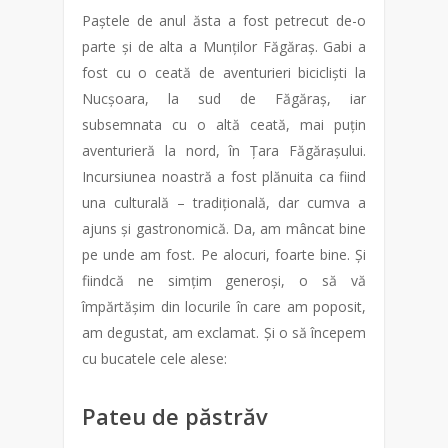
Paștele de anul ăsta a fost petrecut de-o
parte și de alta a Munților Făgăraș. Gabi a
fost cu o ceată de aventurieri bicicliști la
Nucșoara, la sud de Făgăraș, iar
subsemnata cu o altă ceată, mai puțin
aventurieră la nord, în Țara Făgărașului.
Incursiunea noastră a fost plănuita ca fiind
una culturală – tradițională, dar cumva a
ajuns și gastronomică. Da, am mâncat bine
pe unde am fost. Pe alocuri, foarte bine. Și
fiindcă ne simțim generoși, o să vă
împărtășim din locurile în care am poposit,
am degustat, am exclamat. Și o să începem
cu bucatele cele alese:
Pateu de păstrăv