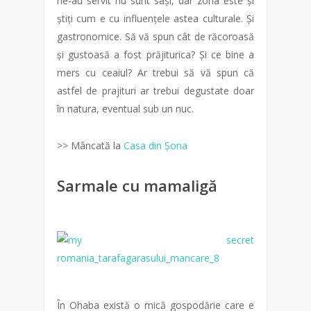
ne-au servit nu sunt sași, dar zona este și
știți cum e cu influențele astea culturale. Și
gastronomice. Să vă spun cât de răcoroasă
și gustoasă a fost prăjiturica? Și ce bine a
mers cu ceaiul? Ar trebui să vă spun că
astfel de prajituri ar trebui degustate doar
în natura, eventual sub un nuc.
>> Mâncată la
Casa din Șona
Sarmale cu mamaligă
În Ohaba există o mică gospodărie care e