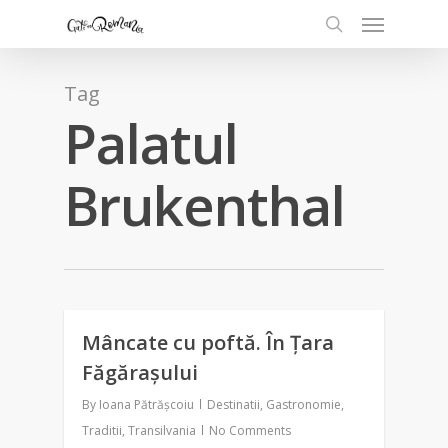
Tag
Palatul
Brukenthal
Mâncate cu poftă. În Țara
0
Făgărașului
By
Ioana Pătrășcoiu
Destinatii
,
Gastronomie
,
Traditii
,
Transilvania
No Comments