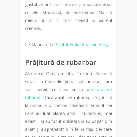
gustative ar fi fost fericite și împacate doar
cu ele. Stomacul, de asemenea. Nu că
mielul nu ar fi fost fraged și piureul
cremos…
>> Mâncate la
Palatul Brukenthal din Avrig
Prăjitură de rubarbar
Am trecut Oltul, am intrat în zona săsească
și aici, la Casa din Șona, sub un nuc, am
fost serviți cu ceai și cu
prăjitură de
rubarbă
. Dacă auziți de rubarbă, să știți că
la mijloc e o chestie săsească. Ei sunt cei
care au luat planta asta – tulpina ei, mai
exact – și au făcut dulceață și au băgat-o în
aluat și au preparat-o în fel și chip. Cei care