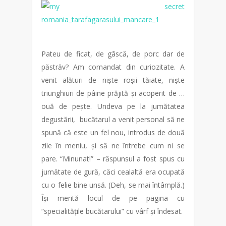
Pateu de ficat, de gâscă, de porc dar de
păstrăv? Am comandat din curiozitate. A
venit alături de niște roșii tăiate, niște
triunghiuri de pâine prăjită și acoperit de …
ouă de pește. Undeva pe la jumătatea
degustării, bucătarul a venit personal să ne
spună că este un fel nou, introdus de două
zile în meniu, și să ne întrebe cum ni se
pare. “Minunat!” – răspunsul a fost spus cu
jumătate de gură, căci cealaltă era ocupată
cu o felie bine unsă. (Deh, se mai întâmplă.)
Își merită locul de pe pagina cu
“specialitățile bucătarului” cu vârf și îndesat.