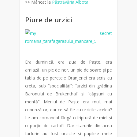
>> Mâncat la
Păstrăvăria Albota
Piure de urzici
Era duminică, era ziua de Paște, era
amiază, un pic de nor, un pic de soare și pe
tabla de pe peretele Oranjeriei era scris cu
creta, sub “specialități”: “urzici din grădina
Baronului de Brukenthal” și “căpșuni cu
mentă”. Meniul de Paște era mult mai
cuprinzător, dar ce să fie cu urzicile acelea?
Le-am comandat lângă o friptură de miel și
o porție de cartofi. Dar starurile din acea
farfurie au fost urzicile și papilele mele