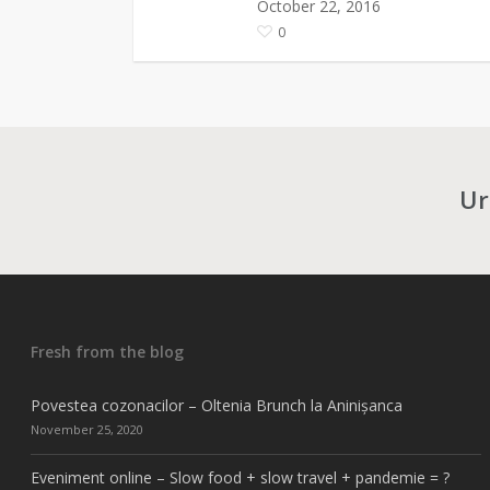
October 22, 2016
0
Ur
Fresh from the blog
Povestea cozonacilor – Oltenia Brunch la Aninișanca
November 25, 2020
Eveniment online – Slow food + slow travel + pandemie = ?