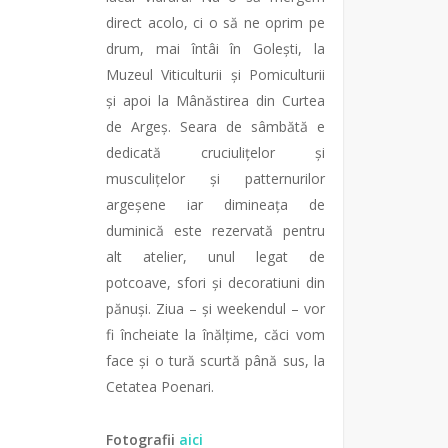
direct acolo, ci o să ne oprim pe
drum, mai întâi în Golești, la
Muzeul Viticulturii și Pomiculturii
și apoi la Mânăstirea din Curtea
de Argeș. Seara de sâmbătă e
dedicată cruciulițelor și
musculițelor și patternurilor
argeșene iar dimineața de
duminică este rezervată pentru
alt atelier, unul legat de
potcoave, sfori și decoratiuni din
pănuși. Ziua – și weekendul – vor
fi încheiate la înălțime, căci vom
face și o tură scurtă până sus, la
Cetatea Poenari.
Fotografii
aici