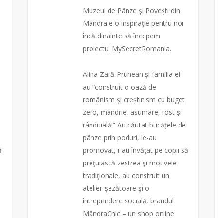
Muzeul de Pânze şi Poveşti din
Mândra e o inspiraţie pentru noi
încă dinainte să începem
proiectul MySecretRomania.
Alina Zară-Prunean şi familia ei
au “construit o oază de
românism și creștinism cu buget
zero, mândrie, asumare, rost și
rânduială!” Au căutat bucățele de
pânze prin poduri, le-au
ă
promovat, i-au învăţat pe copii să
preţuiască zestrea şi motivele
tradiţionale, au construit un
atelier-şezătoare şi o
întreprindere socială, brandul
MândraChic – un shop online