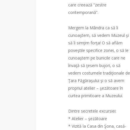
care creează “zestre
contemporană”.
Mergem la Mândra ca să îi
cunoaştem, să vedem Muzeul şi
să îi simţim forţa! O să aflăm
poveştile specifice zonei, o să le
cunoaştem pe bunicile care ne
învaţă să ţesem bujori, o să
vedem costumele tradiţiona
le de
Ţara Făgăraşului şi o să avem
propriul atelier – şezătoare în
curtea primitoare a Muzeului.
Dintre secretele excursiei:
* Atelier – şezătoare
* Vizită la Casa din Şona, casă-