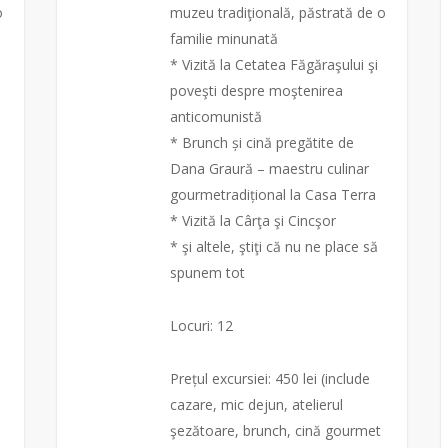
o
muzeu tradiţională, păstrată de o
familie minunată
* Vizită la Cetatea Făgăraşului şi
poveşti despre moştenirea
anticomunistă
* Brunch și cină pregătite de
Dana Graură – maestru culinar
gourmetradițional la Casa Terra
* Vizită la Cârţa şi Cincşor
* şi altele, ştiţi că nu ne place să
spunem tot
Locuri: 12
Prețul excursiei: 450 lei (include
cazare, mic dejun, atelierul
şezătoare, brunch, cină gourmet