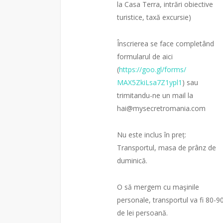
la Casa Terra, intrări obiective
turistice, taxă excursie)
Înscrierea se face completând
formularul de aici
(
https://goo.gl/forms/
MAX5ZkiLsa7Z1ypl1
) sau
trimitandu-ne un mail la
hai@mysecretromania.com
Nu este inclus în preț:
Transportul, masa de prânz de
duminică.
O să mergem cu maşinile
personale, transportul va fi 80-9
de lei persoană.