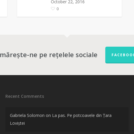
October 22, 2016
0
mărește-ne pe rețelele sociale
FACEBOO
Recent Comments
Gabriela Solomon
on
La pas. Pe potcoavele din Țara
Loviștei