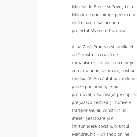
Muzeul de Pânze şi Poveşti din
Mândra e o inspiraţie pentru noi
încă dinainte să începem
proiectul MySecretRomania.
Alina Zară-Prunean şi familia ei
au “construit o oază de
românism și creștinism cu buget
zero, mândrie, asumare, rost și
rânduială!” Au căutat bucățele de
pânze prin poduri, le-au
promovat, i-au învăţat pe copii s
preţuiască zestrea şi motivele
tradiţionale, au construit un
atelier-şezătoare şi o
întreprindere socială, brandul
MândraChic – un shop online