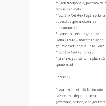
muzeu tradiţională, păstrată de 
familie minunată
* Vizită la Cetatea Făgăraşului şi
poveşti despre moştenirea
anticomunistă
* Brunch și cină pregătite de
Dana Graură – maestru culinar
gourmetradițional la Casa Terra
* Vizită la Cârţa şi Cincşor
* şi altele, ştiţi că nu ne place să
spunem tot
Locuri: 12
Prețul excursiei: 450 lei (include
cazare, mic dejun, atelierul
şezătoare, brunch, cină gourmet