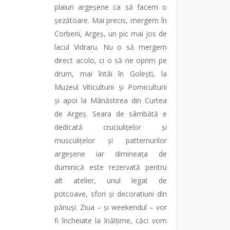
plaiuri argeșene ca să facem o
șezătoare. Mai precis, mergem în
Corbeni, Argeș, un pic mai jos de
lacul Vidraru. Nu o să mergem
direct acolo, ci o să ne oprim pe
drum, mai întâi în Golești, la
Muzeul Viticulturii și Pomiculturii
și apoi la Mânăstirea din Curtea
de Argeș. Seara de sâmbătă e
dedicată cruciulițelor și
musculițelor și patternurilor
argeșene iar dimineața de
duminică este rezervată pentru
alt atelier, unul legat de
potcoave, sfori și decoratiuni din
pănuși. Ziua – și weekendul – vor
fi încheiate la înălțime, căci vom