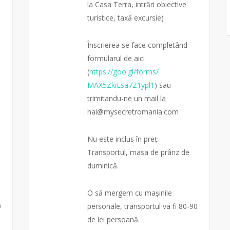
la Casa Terra, intrări obiective
turistice, taxă excursie)
Înscrierea se face completând
formularul de aici
(
https://goo.gl/forms/
MAX5ZkiLsa7Z1ypl1
) sau
trimitandu-ne un mail la
hai@mysecretromania.com
Nu este inclus în preț:
Transportul, masa de prânz de
duminică.
O să mergem cu maşinile
0
personale, transportul va fi 80-90
de lei persoană.