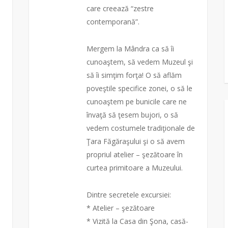
care creează “zestre
contemporană”.
Mergem la Mândra ca să îi
cunoaştem, să vedem Muzeul şi
să îi simţim forţa! O să aflăm
poveştile specifice zonei, o să le
cunoaştem pe bunicile care ne
învaţă să ţesem bujori, o să
vedem costumele tradiţiona
le de
Ţara Făgăraşului şi o să avem
propriul atelier – şezătoare în
curtea primitoare a Muzeului.
Dintre secretele excursiei:
* Atelier – şezătoare
* Vizită la Casa din Şona, casă-