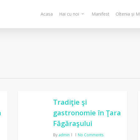
Acasa
Hai cu noi
Manifest
Oltenia și 
Tradiţie şi
a
gastronomie în Ţara
Făgăraşului
By
admin
No Comments