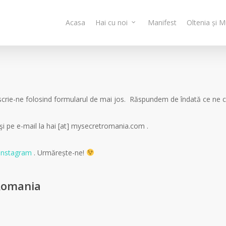
Acasa
Hai cu noi
Manifest
Oltenia și 
stii scrie-ne folosind formularul de mai jos. Răspundem de îndată ce ne
şi pe e-mail la hai [at] mysecretromania.com .
Instagram
. Urmărește-ne!
Romania