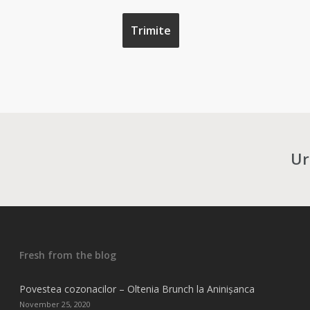
Ur
Fresh from the blog
Povestea cozonacilor – Oltenia Brunch la Aninișanca
November 25, 2020