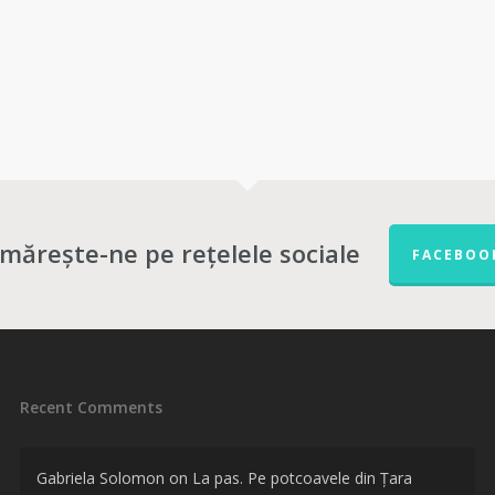
mărește-ne pe rețelele sociale
FACEBOO
Recent Comments
Gabriela Solomon
on
La pas. Pe potcoavele din Țara