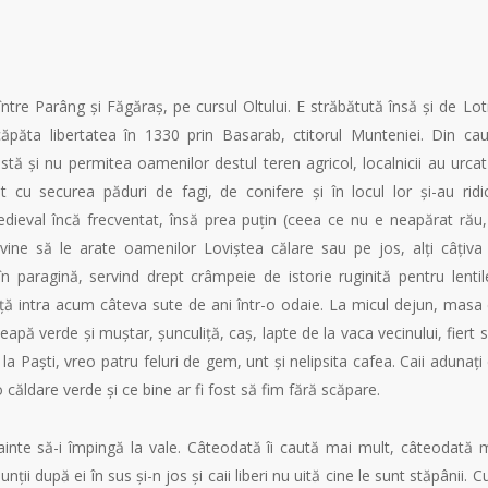
 între Parâng și Făgăraș, pe cursul Oltului. E străbătută însă și de Lot
căpăta libertatea în 1330 prin Basarab, ctitorul Munteniei. Din ca
ustă și nu permitea oamenilor destul teren agricol, localnicii au urcat
t cu securea păduri de fagi, de conifere și în locul lor și-au ridi
edieval încă frecventat, însă prea puțin (ceea ce nu e neapărat rău,
vine să le arate oamenilor Loviștea călare sau pe jos, alți câțiva 
în paragină, servind drept crâmpeie de istorie ruginită pentru lentil
iață intra acum câteva sute de ani într-o odaie. La micul dejun, masa
apă verde și muștar, șunculiță, caș, lapte de la vaca vecinului, fiert 
la Paști, vreo patru feluri de gem, unt și nelipsita cafea. Caii adunați
 căldare verde și ce bine ar fi fost să fim fără scăpare.
ainte să-i împingă la vale. Câteodată îi caută mai mult, câteodată 
ții după ei în sus și-n jos și caii liberi nu uită cine le sunt stăpânii. 