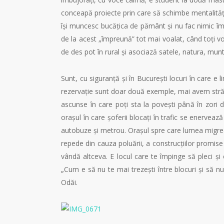
conceapă proiecte prin care să schimbe mentalitățile
își muncesc bucățica de pământ și nu fac nimic împr
de la acest „împreună” tot mai voalat, când toți vo
de des pot în rural și asociază satele, natura, munte
Sunt, cu siguranță și în București locuri în care e 
rezervație sunt doar două exemple, mai avem străduț
ascunse în care poți sta la povești până în zori de
orașul în care șoferii blocați în trafic se enerveaz
autobuze și metrou. Orașul spre care lumea migreaz
repede din cauza poluării, a construcțiilor promise
vândă altceva. E locul care te împinge să pleci și 
„Cum e să nu te mai trezești între blocuri și să nu 
Odăi.