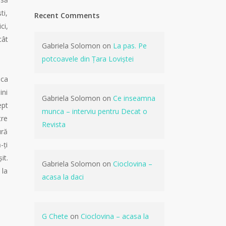
ti,
Recent Comments
ci,
cât
Gabriela Solomon
on
La pas. Pe
potcoavele din Țara Loviștei
 ca
ini
Gabriela Solomon
on
Ce inseamna
ept
munca – interviu pentru Decat o
tre
Revista
ură
-ți
it.
Gabriela Solomon
on
Cioclovina –
 la
acasa la daci
G Chete
on
Cioclovina – acasa la