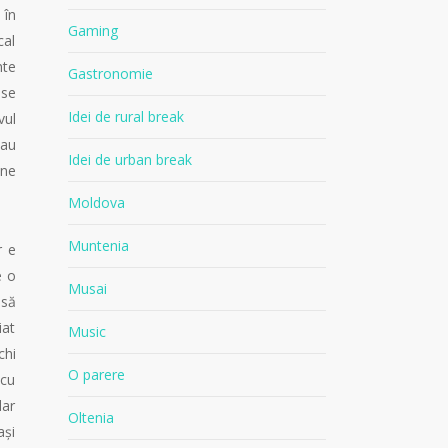
 în
Gaming
cal
nte
Gastronomie
ase
Idei de rural break
vul
sau
Idei de urban break
ine
Moldova
Muntenia
r e
e o
Musai
 să
iat
Music
chi
O parere
 cu
dar
Oltenia
ași