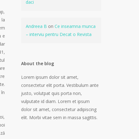
daci
mp,
 la
Andreea B
on
Ce inseamna munca
dem
– interviu pentru Decat o Revista
u e
dar
81,
tul
About the blog
are
tre
Lorem ipsum dolor sit amet,
te.
consectetur elit porta. Vestibulum ante
 în
justo, volutpat quis porta non,
vulputate id diam. Lorem et ipsum
dolor sit amet, consectetur adipiscing
oi,
elit. Morbi vitae sem in massa sagittis.
poi
ază