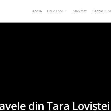
Acasa
Hai cu noi
Manifest
Oltenia și 
avele din Țara Loviștei