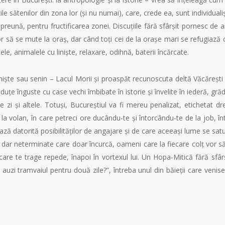
 sătenilor din zona lor (și nu numai), care, crede ea, sunt individualiș
eună, pentru fructificarea zonei. Discuțiile fără sfârșit pornesc de ai
r să se mute la oraș, dar când toți cei de la orașe mari se refugiază 
le, animalele cu liniște, relaxare, odihnă, baterii încărcate.
liniște sau senin – Lacul Morii și proaspăt recunoscuta deltă Văcărești
e înguste cu case vechi îmbibate în istorie și învelite în iederă, grăd
 zi și altele. Totuși, Bucureștiul va fi mereu penalizat, etichetat dr
ă la volan, în care petreci ore ducându-te și întorcându-te de la job, în
ă datorită posibilităților de angajare și de care aceeași lume se sat
 dar neterminate care doar încurcă, oameni care la fiecare colț vor să
care te trage repede, înapoi în vortexul lui. Un Hopa-Mitică fără sfârș
auzi tramvaiul pentru două zile?”, întreba unul din băieții care venise