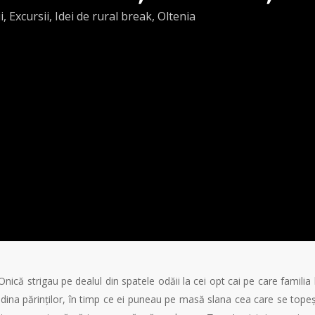
i
,
Excursii
,
Idei de rural break
,
Oltenia
ică strigau pe dealul din spatele odăii la cei opt cai pe care familia 
rădina părinților, în timp ce ei puneau pe masă slana cea care se tope