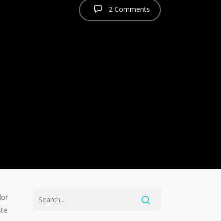
2 Comments
lor
ște