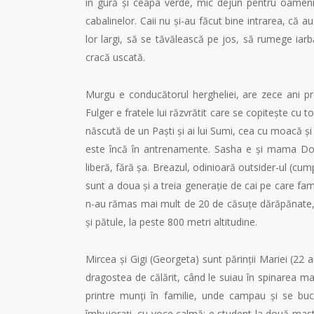
în gură și ceapa verde, mic dejun pentru oameni
cabalinelor. Caii nu și-au făcut bine intrarea, că
lor largi, să se tăvălească pe jos, să rumege iarb
cracă uscată.
Murgu e conducătorul hergheliei, are zece ani pro
Fulger e fratele lui răzvrătit care se copitește cu t
născută de un Paști și ai lui Sumi, cea cu moacă ș
este încă în antrenamente. Sasha e și mama Doch
liberă, fără șa. Breazul, odinioară outsider-ul (cu
sunt a doua și a treia generație de cai pe care fami
n-au rămas mai mult de 20 de căsuțe dărăpănate, u
și pătule, la peste 800 metri altitudine.
Mircea și Gigi (Georgeta) sunt părinții Mariei (22 a
dragostea de călărit, când le suiau în spinarea mam
printre munți în familie, unde campau și se buc
îmbujorați, cu voce calmă; e student la două maste