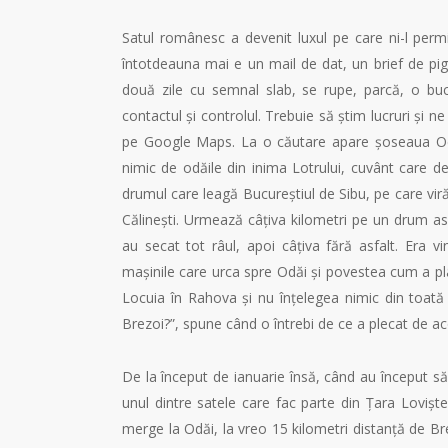
Satul românesc a devenit luxul pe care ni-l per
întotdeauna mai e un mail de dat, un brief de pig
două zile cu semnal slab, se rupe, parcă, o bu
contactul și controlul. Trebuie să știm lucruri și
pe Google Maps. La o căutare apare șoseaua Odăi
nimic de odăile din inima Lotrului, cuvânt care 
drumul care leagă Bucureștiul de Sibu, pe care vir
Călinești. Urmează câțiva kilometri pe un drum asf
au secat tot râul, apoi câțiva fără asfalt. Era 
mașinile care urca spre Odăi și povestea cum a plâ
Locuia în Rahova și nu înțelegea nimic din toată
Brezoi?”, spune când o întrebi de ce a plecat de acol
De la început de ianuarie însă, când au început să
unul dintre satele care fac parte din Țara Loviștei
merge la Odăi, la vreo 15 kilometri distanță de Br