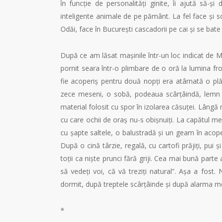
în funcție de personalități ginite, îi ajută să-
inteligente animale de pe pământ. La fel face și s
Odăi, face în București cascadorii pe cai și se bate î
După ce am lăsat mașinile într-un loc indicat de M
pornit seara într-o plimbare de o oră la lumina fr
fie acoperiș pentru două nopți era atârnată o plă
zece meseni, o sobă, podeaua scârțâindă, lemn câ
material folosit cu spor în izolarea căsuței. Lângă
cu care ochii de oraș nu-s obișnuiți. La capătul me
cu șapte saltele, o balustradă și un geam în acoper
După o cină târzie, regală, cu cartofi prăjiți, p
toții ca niște prunci fără griji. Cea mai bună part
să vedeți voi, că vă treziți natural”. Așa a fost.
dormit, după treptele scârțâinde și după alarma m
*