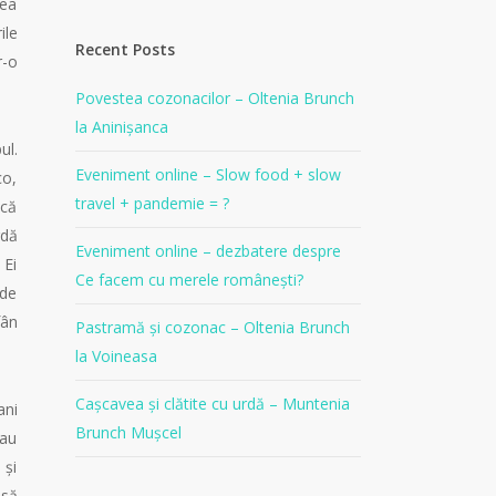
rea
ile
Recent Posts
r-o
Povestea cozonacilor – Oltenia Brunch
la Aninișanca
ul.
Eveniment online – Slow food + slow
co,
travel + pandemie = ?
 că
rdă
Eveniment online – dezbatere despre
 Ei
Ce facem cu merele românești?
nde
fân
Pastramă și cozonac – Oltenia Brunch
la Voineasa
Cașcavea și clătite cu urdă – Muntenia
ani
Brunch Mușcel
bau
 și
 să