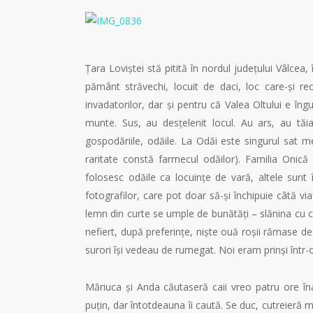
Țara Loviștei stă pitită în nordul județului Vâlcea,
pământ străvechi, locuit de daci, loc care-și re
invadatorilor, dar și pentru că Valea Oltului e îng
munte. Sus, au desțelenit locul. Au ars, au tăia
gospodăriile, odăile. La Odăi este singurul sat m
raritate constă farmecul odăilor). Familia Onică 
folosesc odăile ca locuințe de vară, altele sunt 
fotografilor, care pot doar să-și închipuie câtă v
lemn din curte se umple de bunătăți – slănina cu ce
nefiert, după preferințe, niște ouă roșii rămase de 
surori își vedeau de rumegat. Noi eram prinși într-o
Măriuca și Anda căutaseră caii vreo patru ore în
puțin, dar întotdeauna îi caută. Se duc, cutreieră mun