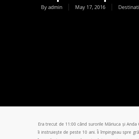
By
admin
May 17, 2016
Destinati
Era trecut de 11:00 când surorile Măriuca și Anda On
îi instruieşte de peste 10 ani. Îi împingeau spre g