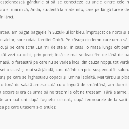
și desțelenească gândurile și să se conecteze cu unele dintre cele 
ora ei mai mică, Anda, studentă la mate-info, care pe lângă turele de
n lănci.
ircea, am băgat bagajele în Suzuki-ul lor bleu, împroșcat de noroi și
ontalelor, spre odaia familiei Onică. Pe căsuța din lemn care urma să
cuță pe care scria „La mii de stele”. În casă, o masă lungă cât pen
t vezi cu ochii, prin pereți încă se mai vedeau fire de lână de oa
 masă, o fereastră pe care nu se vedea încă, din cauza nopții, tot verd
sei o scară și mai scârțâindă, care dă într-un prici suspendat în salon
iș pe care se înghesuiau copacii și lumina laolaltă. Mai târziu și ploa
ui și o tonă de salată amestecată cu o lingură de smântână, am dormit
e a excursiei era că urma să ne trezim la cât ne trezeam. Fără alarme.
 Ne-am luat unii după foșnetul celuilalt, după fermoarele de la sacii
ea pe care uitasem s-o anulez.