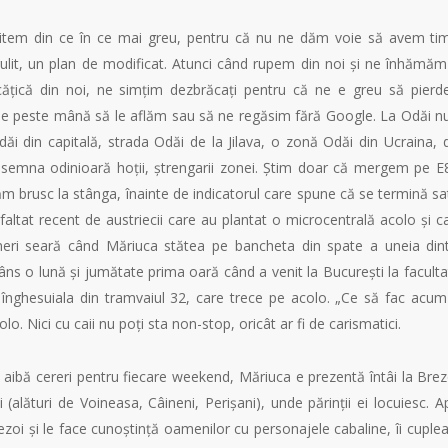
mitem din ce în ce mai greu, pentru că nu ne dăm voie să avem ti
ulit, un plan de modificat. Atunci când rupem din noi și ne înhămăm
cățică din noi, ne simțim dezbrăcați pentru că ne e greu să pier
 ne e peste mână să le aflăm sau să ne regăsim fără Google. La Odăi n
 din capitală, strada Odăi de la Jilava, o zonă Odăi din Ucraina, 
desemna odinioară hoții, ștrengarii zonei. Știm doar că mergem pe E
ăm brusc la stânga, înainte de indicatorul care spune că se termină sa
altat recent de austriecii care au plantat o microcentrală acolo și c
vineri seară când Măriuca stătea pe bancheta din spate a uneia din
ns o lună și jumătate prima oară când a venit la București la faculta
 înghesuiala din tramvaiul 32, care trece pe acolo. „Ce să fac acum
o. Nici cu caii nu poți sta non-stop, oricât ar fi de carismatici.
 aibă cereri pentru fiecare weekend, Măriuca e prezentă întâi la Brez
 (alături de Voineasa, Câineni, Perișani), unde părinții ei locuiesc. A
ezoi și le face cunoștință oamenilor cu personajele cabaline, îi cuple