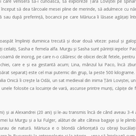
i care veniseră să-i cunoască, să exploreze Țara Loviștei pe spina
 au început să dea târcoale mesei pline de merinde, să adulmece cu năr
ă sau după preferință, bocancii pe care Măriuca îi lăsase agățați înt
aspăt împliniți duminica trecută și doar două viteze: pasul și galop
oți ceilalți, Sasha e femela alfa. Murgu și Sasha sunt părinții iepelor Pa
i coamă de inorog, pe care n-o călăresc de obicei decât fetele, pentru
iei, care e și ea gestantă acum; Lina, mânzul lui Paco, încă zbu
mpărat separat) este cel mai puternic din grup, la peste 500 kilograme.
lia Onică îi creşte la Odăi, un sat medieval din inima Țării Loviștei, u
nele folosite ca locuințe de vară, ascunse printre munți, căpițe de 
ni) și ai Alexandrei (20 ani) și le-au transmis încă de când aveau 3-4 
ei lui Murgu și a lui Fulger, alături de alte câteva bagaje și le plim
urau de natură. Măriuca e o blondă cârlionțată cu obraji bucălați
re în București: la antropologie și la istorie – vrea să înțeleagă cum