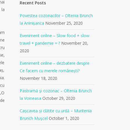
mai
Recent Posts
 la
Povestea cozonacilor – Oltenia Brunch
la Aninișanca
November 25, 2020
 am
Eveniment online – Slow food + slow
 ne
travel + pandemie = ?
November 20,
tru
2020
ie,
ele
Eveniment online – dezbatere despre
aș,
Ce facem cu merele românești?
ia.
November 18, 2020
 cu
Pastramă și cozonac – Oltenia Brunch
 „O
la Voineasa
October 29, 2020
 de
Cașcavea și clătite cu urdă – Muntenia
Brunch Mușcel
October 1, 2020