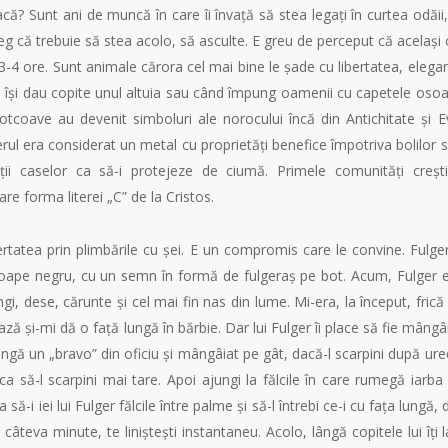
oacă? Sunt ani de muncă în care îi învață să stea legați în curtea odăii,
eg că trebuie să stea acolo, să asculte. E greu de perceput că același 
t 3-4 ore. Sunt animale cărora cel mai bine le șade cu libertatea, elega
d își dau copite unul altuia sau când împung oamenii cu capetele oso
otcoave au devenit simboluri ale norocului încă din Antichitate și E
rul era considerat un metal cu proprietăți benefice împotriva bolilor 
ii caselor ca să-i protejeze de ciumă. Primele comunități creșt
e forma literei „C” de la Cristos.
bertatea prin plimbările cu șei. E un compromis care le convine. Fulge
proape negru, cu un semn în formă de fulgeraș pe bot. Acum, Fulger 
i, dese, cărunte și cel mai fin nas din lume. Mi-era, la început, frică
 și-mi dă o față lungă în bărbie. Dar lui Fulger îi place să fie mângâ
ângă un „bravo” din oficiu și mângâiat pe gât, dacă-l scarpini după ure
 ca să-l scarpini mai tare. Apoi ajungi la fălcile în care rumegă iarba
ă-i iei lui Fulger fălcile între palme și să-l întrebi ce-i cu fața lungă, 
teva minute, te liniștești instantaneu. Acolo, lângă copitele lui îți l