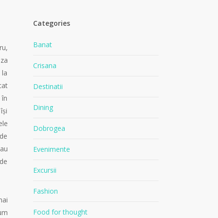
Categories
Banat
ru,
uza
Crisana
 la
cat
Destinatii
 în
Dining
își
ele
Dobrogea
 de
sau
Evenimente
 de
Excursii
Fashion
mai
Food for thought
Cum