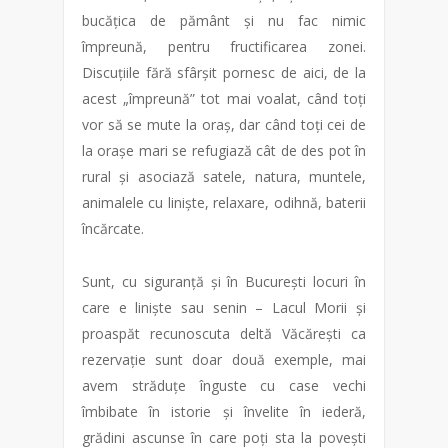
bucățica de pământ și nu fac nimic
împreună, pentru fructificarea zonei.
Discuțiile fără sfârșit pornesc de aici, de la
acest „împreună” tot mai voalat, când toți
vor să se mute la oraș, dar când toți cei de
la orașe mari se refugiază cât de des pot în
rural și asociază satele, natura, muntele,
animalele cu liniște, relaxare, odihnă, baterii
încărcate.
Sunt, cu siguranță și în București locuri în
care e liniște sau senin – Lacul Morii și
proaspăt recunoscuta deltă Văcărești ca
rezervație sunt doar două exemple, mai
avem străduțe înguste cu case vechi
îmbibate în istorie și învelite în iederă,
grădini ascunse în care poți sta la povești