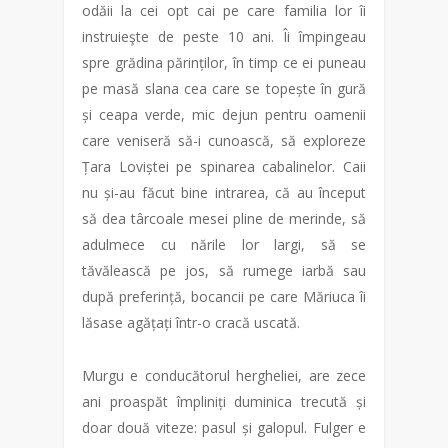
odăii la cei opt cai pe care familia lor îi
instruieşte de peste 10 ani. Îi împingeau
spre grădina părinților, în timp ce ei puneau
pe masă slana cea care se topește în gură
și ceapa verde, mic dejun pentru oamenii
care veniseră să-i cunoască, să exploreze
Țara Loviștei pe spinarea cabalinelor. Caii
nu și-au făcut bine intrarea, că au început
să dea târcoale mesei pline de merinde, să
adulmece cu nările lor largi, să se
tăvălească pe jos, să rumege iarbă sau
după preferință, bocancii pe care Măriuca îi
lăsase agățați într-o cracă uscată.
Murgu e conducătorul hergheliei, are zece
ani proaspăt împliniți duminica trecută și
doar două viteze: pasul și galopul. Fulger e