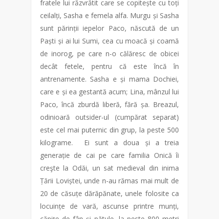
fratele lui răzvrătit care se copitește cu toți
ceilalți, Sasha e femela alfa. Murgu și Sasha
sunt părinții iepelor Paco, născută de un
Paști și ai lui Sumi, cea cu moacă și coamă
de inorog, pe care n-o călăresc de obicei
decât fetele, pentru că este încă în
antrenamente. Sasha e și mama Dochiei,
care e și ea gestantă acum; Lina, mânzul lui
Paco, încă zburdă liberă, fără șa. Breazul,
odinioară outsider-ul (cumpărat separat)
este cel mai puternic din grup, la peste 500
kilograme. Ei sunt a doua și a treia
generație de cai pe care familia Onică îi
creşte la Odăi, un sat medieval din inima
Țării Loviștei, unde n-au rămas mai mult de
20 de căsuțe dărăpănate, unele folosite ca
locuințe de vară, ascunse printre munți,
căpițe de fân și pătule, la peste 800 metri