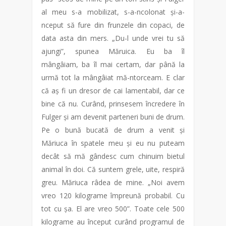
al meu s-a mobilizat, s-a-ncolonat și-a-
nceput să fure din frunzele din copaci, de
data asta din mers. „Du-l unde vrei tu să
ajungi”, spunea Măruica. Eu ba îl
mângâiam, ba îl mai certam, dar până la
urmă tot la mângâiat mă-ntorceam. E clar
că aș fi un dresor de cai lamentabil, dar ce
bine că nu. Curând, prinsesem încredere în
Fulger și am devenit parteneri buni de drum.
Pe o bună bucată de drum a venit și
Măriuca în spatele meu și eu nu puteam
decât să mă gândesc cum chinuim bietul
animal în doi. Că suntem grele, uite, respiră
greu. Măriuca râdea de mine. „Noi avem
vreo 120 kilograme împreună probabil. Cu
tot cu șa. El are vreo 500”. Toate cele 500
kilograme au început curând programul de