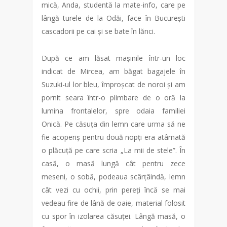
mică, Anda, studentă la mate-info, care pe
lângă turele de la Odăi, face în București
cascadorii pe cai și se bate în lănci.
După ce am lăsat mașinile într-un loc
indicat de Mircea, am băgat bagajele în
Suzuki-ul lor bleu, împroșcat de noroi și am
pornit seara într-o plimbare de o oră la
lumina frontalelor, spre odaia familiei
Onică. Pe căsuța din lemn care urma să ne
fie acoperiș pentru două nopți era atârnată
o plăcuță pe care scria „La mii de stele”. În
casă, o masă lungă cât pentru zece
meseni, o sobă, podeaua scârțâindă, lemn
cât vezi cu ochii, prin pereți încă se mai
vedeau fire de lână de oaie, material folosit
cu spor în izolarea căsuței. Lângă masă, o