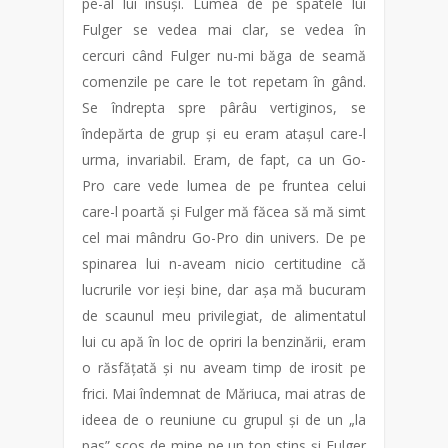
pe-al lui însuși. Lumea de pe spatele lui
Fulger se vedea mai clar, se vedea în
cercuri când Fulger nu-mi băga de seamă
comenzile pe care le tot repetam în gând.
Se îndrepta spre pârâu vertiginos, se
îndepărta de grup și eu eram atașul care-l
urma, invariabil. Eram, de fapt, ca un Go-
Pro care vede lumea de pe fruntea celui
care-l poartă și Fulger mă făcea să mă simt
cel mai mândru Go-Pro din univers. De pe
spinarea lui n-aveam nicio certitudine că
lucrurile vor ieși bine, dar așa mă bucuram
de scaunul meu privilegiat, de alimentatul
lui cu apă în loc de opriri la benzinării, eram
o răsfățată și nu aveam timp de irosit pe
frici. Mai îndemnat de Măriuca, mai atras de
ideea de o reuniune cu grupul și de un „la
pas” scos de mine pe un ton stins și Fulger