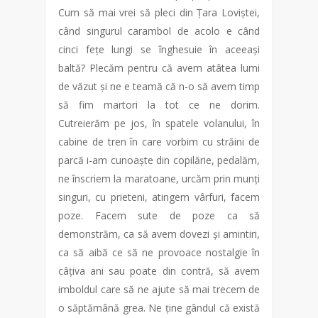
Cum să mai vrei să pleci din Țara Loviștei,
când singurul carambol de acolo e când
cinci fețe lungi se înghesuie în aceeași
baltă? Plecăm pentru că avem atâtea lumi
de văzut și ne e teamă că n-o să avem timp
să fim martori la tot ce ne dorim.
Cutreierăm pe jos, în spatele volanului, în
cabine de tren în care vorbim cu străini de
parcă i-am cunoaște din copilărie, pedalăm,
ne înscriem la maratoane, urcăm prin munți
singuri, cu prieteni, atingem vârfuri, facem
poze. Facem sute de poze ca să
demonstrăm, ca să avem dovezi și amintiri,
ca să aibă ce să ne provoace nostalgie în
câțiva ani sau poate din contră, să avem
imboldul care să ne ajute să mai trecem de
o săptămână grea. Ne ține gândul că există