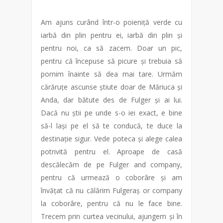
Am ajuns curând într-o poieniță verde cu
iarbă din plin pentru ei, iarbă din plin și
pentru noi, ca să zacem. Doar un pic,
pentru că începuse să picure și trebuia să
pornim înainte să dea mai tare. Urmăm
cărăruțe ascunse știute doar de Măriuca și
Anda, dar bătute des de Fulger și ai lui.
Dacă nu știi pe unde s-o iei exact, e bine
să-l lași pe el să te conducă, te duce la
destinație sigur. Vede poteca și alege calea
potrivită pentru el. Aproape de casă
descălecăm de pe Fulger and company,
pentru că urmează o coborâre și am
învățat că nu călărim Fulgeraș or company
la coborâre, pentru că nu le face bine.
Trecem prin curtea vecinului, ajungem și în