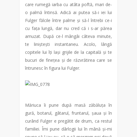
care rumegă iarba cu atâta poftă, mari de-
o palmă întinsă. Adică ai putea să-i iei lui
Fulger fălcile între palme și să-l întrebi ce-i
cu fața lungă, dar nu cred că i s-ar părea
amuzat. După ce-l mângâi câteva minute,
te liniștești instantaneu. Acolo, lângă
copitele lui îți lași grijile de la capitală și te
bucuri de finețea și de răzvrătirea care se
întrunesc în figura lui Fulger.
Măriuca îi pune după masă zăbăluța în
gură, botarul, gâtarul, fruntarul, șaua și în
curând Fulger e pregătit de drum, ca restul
familiei. Îmi pune dârlogii lui în mână și-mi
spune să-l iau eu, că o să mergem noi două