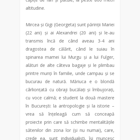
altitudine.
Mircea și Gigi (Georgeta) sunt părinții Mariei
(22 ani) și ai Alexandrei (20 ani) și le-au
transmis încă de când aveau 3-4 ani
dragostea de călărit, când le suiau în
spinarea mamei lui Murgu și a lui Fulger,
alături de alte câteva bagaje și le plimbau
printre munți în familie, unde campau și se
bucurau de natură. Măriuca e o blondă
cârlionțată cu obraji bucălați și îmbujorați,
cu voce calmă; e student la două mastere
în București: la antropologie și la istorie –
vrea să înțeleagă cum să conceapă
proiecte prin care să schimbe mentalitățile
sătenilor din zona lor (și nu numai), care,
crede ea, sunt individualiști, își muncesc