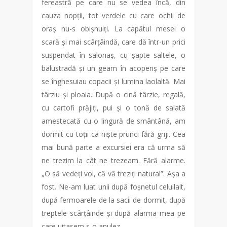
fereastră pe care nu se vedea încă, din
cauza nopții, tot verdele cu care ochii de
oraș nu-s obișnuiți. La capătul mesei o
scară și mai scârțâindă, care dă într-un prici
suspendat în salonaș, cu șapte saltele, o
balustradă și un geam în acoperiș pe care
se înghesuiau copacii și lumina laolaltă. Mai
târziu și ploaia. După o cină târzie, regală,
cu cartofi prăjiți, pui și o tonă de salată
amestecată cu o lingură de smântână, am
dormit cu toții ca niște prunci fără griji. Cea
mai bună parte a excursiei era că urma să
ne trezim la cât ne trezeam. Fără alarme.
„O să vedeți voi, că vă treziți natural”. Așa a
fost. Ne-am luat unii după foșnetul celuilalt,
după fermoarele de la sacii de dormit, după
treptele scârțâinde și după alarma mea pe
care uitasem s-o anulez.