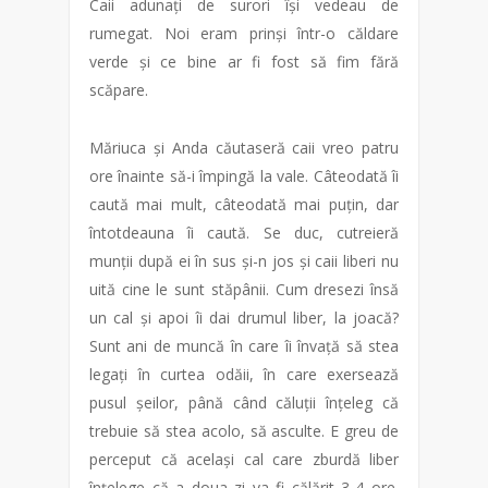
Caii adunați de surori își vedeau de
rumegat. Noi eram prinși într-o căldare
verde și ce bine ar fi fost să fim fără
scăpare.
Măriuca și Anda căutaseră caii vreo patru
ore înainte să-i împingă la vale. Câteodată îi
caută mai mult, câteodată mai puțin, dar
întotdeauna îi caută. Se duc, cutreieră
munții după ei în sus și-n jos și caii liberi nu
uită cine le sunt stăpânii. Cum dresezi însă
un cal și apoi îi dai drumul liber, la joacă?
Sunt ani de muncă în care îi învață să stea
legați în curtea odăii, în care exersează
pusul șeilor, până când căluții înțeleg că
trebuie să stea acolo, să asculte. E greu de
perceput că același cal care zburdă liber
înțelege că a doua zi va fi călărit 3-4 ore.