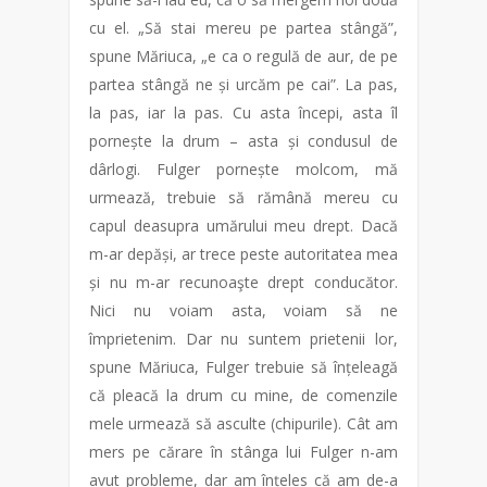
cu el. „Să stai mereu pe partea stângă”,
spune Măriuca, „e ca o regulă de aur, de pe
partea stângă ne și urcăm pe cai”. La pas,
la pas, iar la pas. Cu asta începi, asta îl
pornește la drum – asta și condusul de
dârlogi. Fulger pornește molcom, mă
urmează, trebuie să rămână mereu cu
capul deasupra umărului meu drept. Dacă
m-ar depăși, ar trece peste autoritatea mea
și nu m-ar recunoaşte drept conducător.
Nici nu voiam asta, voiam să ne
împrietenim. Dar nu suntem prietenii lor,
spune Măriuca, Fulger trebuie să înțeleagă
că pleacă la drum cu mine, de comenzile
mele urmează să asculte (chipurile). Cât am
mers pe cărare în stânga lui Fulger n-am
avut probleme, dar am înțeles că am de-a