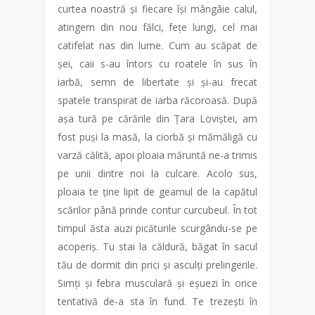
curtea noastră și fiecare își mângâie calul,
atingem din nou fălci, fețe lungi, cel mai
catifelat nas din lume. Cum au scăpat de
șei, caii s-au întors cu roatele în sus în
iarbă, semn de libertate și și-au frecat
spatele transpirat de iarba răcoroasă. După
așa tură pe cărările din Țara Loviștei, am
fost puși la masă, la ciorbă și mămăligă cu
varză călită, apoi ploaia măruntă ne-a trimis
pe unii dintre noi la culcare. Acolo sus,
ploaia te ține lipit de geamul de la capătul
scărilor până prinde contur curcubeul. În tot
timpul ăsta auzi picăturile scurgându-se pe
acoperiș. Tu stai la căldură, băgat în sacul
tău de dormit din prici și asculți prelingerile.
Simți și febra musculară și eșuezi în orice
tentativă de-a sta în fund. Te trezești în