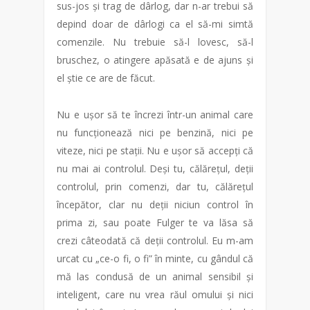
sus-jos și trag de dârlog, dar n-ar trebui să
depind doar de dârlogi ca el să-mi simtă
comenzile. Nu trebuie să-l lovesc, să-l
bruschez, o atingere apăsată e de ajuns și
el știe ce are de făcut.
Nu e ușor să te încrezi într-un animal care
nu funcționează nici pe benzină, nici pe
viteze, nici pe stații. Nu e ușor să accepți că
nu mai ai controlul. Deși tu, călărețul, deții
controlul, prin comenzi, dar tu, călărețul
începător, clar nu deții niciun control în
prima zi, sau poate Fulger te va lăsa să
crezi câteodată că deții controlul. Eu m-am
urcat cu „ce-o fi, o fi” în minte, cu gândul că
mă las condusă de un animal sensibil și
inteligent, care nu vrea răul omului și nici