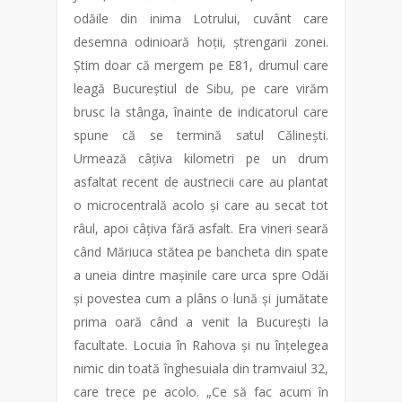
odăile din inima Lotrului, cuvânt care
desemna odinioară hoții, ștrengarii zonei.
Știm doar că mergem pe E81, drumul care
leagă Bucureștiul de Sibu, pe care virăm
brusc la stânga, înainte de indicatorul care
spune că se termină satul Călinești.
Urmează câțiva kilometri pe un drum
asfaltat recent de austriecii care au plantat
o microcentrală acolo și care au secat tot
râul, apoi câțiva fără asfalt. Era vineri seară
când Măriuca stătea pe bancheta din spate
a uneia dintre mașinile care urca spre Odăi
și povestea cum a plâns o lună și jumătate
prima oară când a venit la București la
facultate. Locuia în Rahova și nu înțelegea
nimic din toată înghesuiala din tramvaiul 32,
care trece pe acolo. „Ce să fac acum în