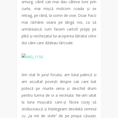
amurg, când caii mai dau câteva ture prin
curte, mai mișcă molcom coada și se
retrag, pe rând, la somn de voie. Doar Paco
mai rămâne seara pe lângă noi, ca să
urmărească cum facem cartofi prăjiți pe
plită și nechezatul lui acoperea lătratul celor
doi câini care dădeau târcoale.
Am stat în jurul focului, am băut palincă și
am ascultat povești despre caii care bat
potecă pe munte iarna și deschid drum
pentru turma de oi a vecinului. Ne-am uitat
la luna mușcată care-și făcea curaj să
strălucească și înțelegeam deodată semnul
cu „la mii de stele” de pe prispa căsuței.