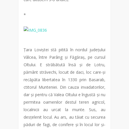
*
Țara Loviștei stă pitită în nordul județului
Vâlcea, între Parâng și Făgăraș, pe cursul
Oltului. E străbătută însă și de Lotru,
pământ străvechi, locuit de daci, loc care-și
recăpăta libertatea în 1330 prin Basarab,
ctitorul Munteniei. Din cauza invadatorilor,
dar și pentru că Valea Oltului e îngustă și nu
permitea oamenilor destul teren agricol,
localnicii au urcat la munte. Sus, au
desțelenit locul. Au ars, au tăiat cu securea
păduri de fagi, de conifere și în locul lor și-