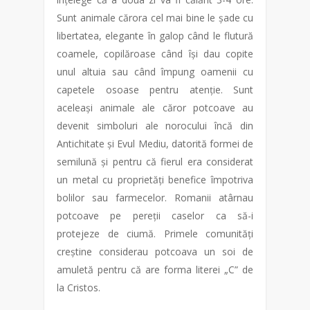
Sunt animale cărora cel mai bine le șade cu
libertatea, elegante în galop când le flutură
coamele, copilăroase când își dau copite
unul altuia sau când împung oamenii cu
capetele osoase pentru atenție. Sunt
aceleași animale ale căror potcoave au
devenit simboluri ale norocului încă din
Antichitate și Evul Mediu, datorită formei de
semilună și pentru că fierul era considerat
un metal cu proprietăți benefice împotriva
bolilor sau farmecelor. Romanii atârnau
potcoave pe pereții caselor ca să-i
protejeze de ciumă. Primele comunități
creștine considerau potcoava un soi de
amuletă pentru că are forma literei „C” de
la Cristos.