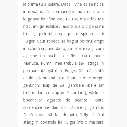
la prima tură călare. Dacă îi vine să se ridice
în două, dacă se smucește sau vrea s-o ia
la goană fix când vreau eu să mă ridic? Mă
ridic, îmi țin echilibrul acolo sus o clipă și-mi
trec și piciorul drept peste spinarea lui
Fulger. Caut repede să bag și piciorul drept
în scăriță și prind dârlogii în mâini ca și cum
aș ține un buchet de flori, cum spune
Măriuca. Pumnii mei trebuie să-i atingă în
permanență gâtul lui Fulger. Să mă simtă
acolo, să nu mă uite. Spatele mi-e drept,
genunchii lipiți de șa, gambele libere (ar
trebui, dar nu scap de încordare), vârfurile
bocancilor agățate de scărițe. Toate
comenzile se dau din călcâie și gambe.
Dacă vreau să fac dreapta, înfig călcâiul
stâng în coastele lui Fulger într-o mișcare