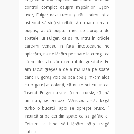
control complet asupra mișcărilor. Ușor-
ușor, Fulger ne-a trecut și râul, primul și a
așteptat să vină și ceilalți. A urmat o urcare
pieptiș, adică pieptul meu se apropia de
spatele lui Fulger, ca să nu intru în crăcile
care-mi veneau în față. Întotdeauna ne
aplecăm, nu ne lăsăm pe spate la crengi, ca
să nu destabilizăm centrul de greutate. Eu
am făcut greșeala de a mă lăsa pe spate
când Fulgeraș voia să bea apă și m-am ales
cu o gaură-n colanți, că nu te pui cu un cal
însetat. Fulger nu știe să urce cursiv, să țină
un ritm, se amuza Măriuca. Urcă, bagă
turbo o bucată, apoi se oprește brusc, îi
încurcă și pe cei din spate ca să gâfâie el.
Oricum, e bine să-i lăsăm să-și tragă
sufletul.