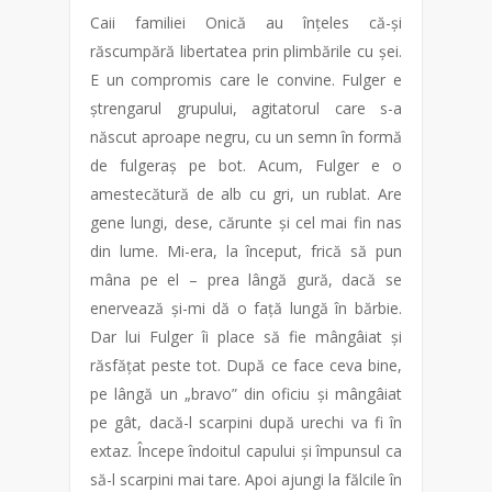
Caii familiei Onică au înțeles că-și
răscumpără libertatea prin plimbările cu șei.
E un compromis care le convine. Fulger e
ștrengarul grupului, agitatorul care s-a
născut aproape negru, cu un semn în formă
de fulgeraș pe bot. Acum, Fulger e o
amestecătură de alb cu gri, un rublat. Are
gene lungi, dese, cărunte și cel mai fin nas
din lume. Mi-era, la început, frică să pun
mâna pe el – prea lângă gură, dacă se
enervează și-mi dă o față lungă în bărbie.
Dar lui Fulger îi place să fie mângâiat și
răsfățat peste tot. După ce face ceva bine,
pe lângă un „bravo” din oficiu și mângâiat
pe gât, dacă-l scarpini după urechi va fi în
extaz. Începe îndoitul capului și împunsul ca
să-l scarpini mai tare. Apoi ajungi la fălcile în