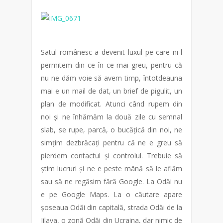
Satul românesc a devenit luxul pe care ni-l
permitem din ce în ce mai greu, pentru că
nu ne dăm voie să avem timp, întotdeauna
mai e un mail de dat, un brief de pigulit, un
plan de modificat. Atunci când rupem din
noi și ne înhămăm la două zile cu semnal
slab, se rupe, parcă, o bucățică din noi, ne
simțim dezbrăcați pentru că ne e greu să
pierdem contactul și controlul. Trebuie să
știm lucruri și ne e peste mână să le aflăm
sau să ne regăsim fără Google. La Odăi nu
e pe Google Maps. La o căutare apare
șoseaua Odăi din capitală, strada Odăi de la
Jilava, o zonă Odăi din Ucraina, dar nimic de