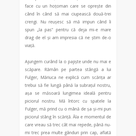
face cu un hoțoman care se oprește din
când în când să mai ciupească două-trei
crengi. Nu reușesc să mă impun când îi
spun „la pas” pentru că deja mi-e mare
drag de el și am impresia că ne știm de-o
viață.
Ajungem curând la o pajiște unde nu mai e
scăpare. Rămân pe partea stângă a lui
Fulger, Măriuca ne explică cum scărița ar
trebui să fie lungă până la subrațul nostru,
așa se măsoară lungimea ideală pentru
piciorul nostru. Mă întorc cu spatele la
Fulger, mă prind cu o mână de șa și-mi pun
piciorul stâng în scăriță. Ăla e momentul de
care vreau să trec cât mai repede, până nu-
mi trec prea multe gânduri prin cap, aflată