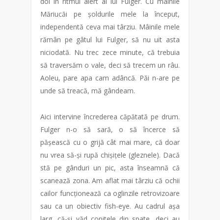
doi în ritmul alert al lui Fulger. Cu mâinile
Măriucăi pe șoldurile mele la început,
independentă ceva mai târziu. Mâinile mele
rămân pe gâtul lui Fulger, să nu uit asta
niciodată. Nu trec zece minute, că trebuia
să traversăm o vale, deci să trecem un râu.
Aoleu, pare apa cam adâncă. Păi n-are pe
unde să treacă, mă gândeam.
Aici intervine încrederea căpătată pe drum.
Fulger n-o să sară, o să încerce să
pășească cu o grijă cât mai mare, că doar
nu vrea să-și rupă chișițele (gleznele). Dacă
stă pe gânduri un pic, asta înseamnă că
scanează zona. Am aflat mai târziu că ochii
cailor funcționează ca oglinzile retrovizoare
sau ca un obiectiv fish-eye. Au cadrul așa
larg, că-și văd copitele din spate, deci au