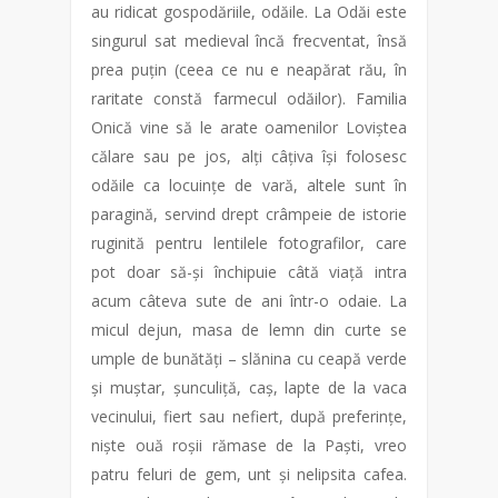
au ridicat gospodăriile, odăile. La Odăi este
singurul sat medieval încă frecventat, însă
prea puțin (ceea ce nu e neapărat rău, în
raritate constă farmecul odăilor). Familia
Onică vine să le arate oamenilor Loviștea
călare sau pe jos, alți câțiva își folosesc
odăile ca locuințe de vară, altele sunt în
paragină, servind drept crâmpeie de istorie
ruginită pentru lentilele fotografilor, care
pot doar să-și închipuie câtă viață intra
acum câteva sute de ani într-o odaie. La
micul dejun, masa de lemn din curte se
umple de bunătăți – slănina cu ceapă verde
și muștar, șunculiță, caș, lapte de la vaca
vecinului, fiert sau nefiert, după preferințe,
niște ouă roșii rămase de la Paști, vreo
patru feluri de gem, unt și nelipsita cafea.