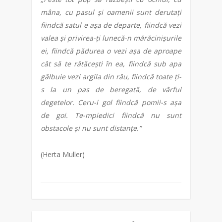
mâna, cu pasul și oamenii sunt derutați
fiindcă satul e așa de departe, fiindcă vezi
valea și privirea-ți lunecă-n mărăcinișurile
ei, fiindcă pădurea o vezi așa de aproape
cât să te rătăcești în ea, fiindcă sub apa
gălbuie vezi argila din râu, fiindcă toate ți-
s la un pas de beregată, de vârful
degetelor. Ceru-i gol fiindcă pomii-s așa
de goi. Te-mpiedici fiindcă nu sunt
obstacole și nu sunt distanțe.”
(Herta Muller)