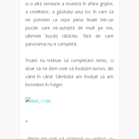
și o altă versiune a noastră în afara grijilor,
a creditelor, a găsitului unui loc în care să
ne potrivim ca niște piese finale într-un
puzzle care ne-așteptă de mult pe noi,
ultimele bucăți rătăcite, fără de care
panorama nu e completă.
Poate nu trebuie să completăm nimic, ci
doar să ne dăm voie să învățăm lucruri, din
când în când. Sâmbătă am învățat să am
încredere în Fulger.
*
„Peste tot poți să răzbești cu ochiul, cu