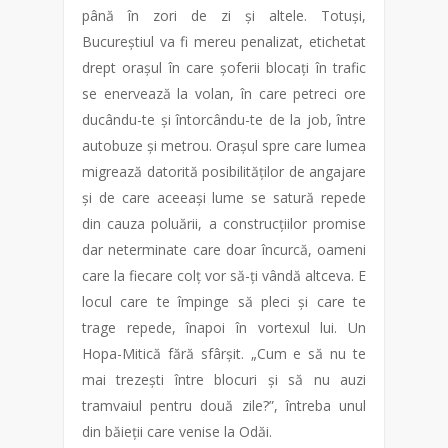
până în zori de zi și altele. Totuși,
Bucureștiul va fi mereu penalizat, etichetat
drept orașul în care șoferii blocați în trafic
se enervează la volan, în care petreci ore
ducându-te și întorcându-te de la job, între
autobuze și metrou. Orașul spre care lumea
migrează datorită posibilităților de angajare
și de care aceeași lume se satură repede
din cauza poluării, a construcțiilor promise
dar neterminate care doar încurcă, oameni
care la fiecare colț vor să-ți vândă altceva. E
locul care te împinge să pleci și care te
trage repede, înapoi în vortexul lui. Un
Hopa-Mitică fără sfârșit. „Cum e să nu te
mai trezești între blocuri și să nu auzi
tramvaiul pentru două zile?”, întreba unul
din băieții care venise la Odăi.