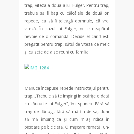
trap, viteza a doua a lui Fulger. Pentru trap,
trebuie să îl bați cu călcâiele de două ori
repede, ca să înțeleagă domnule, că vrei
viteză. În cazul lui Fulger, nu e neapărat
nevoie de o comandă. Decide el când ești
pregătit pentru trap, sătul de viteza de melc
și cu sete de a se reuni cu familia.
Măriuca începuse repede instructajul pentru
trap. „Trebuie să te împingi în scărițe o dată
cu săriturile lui Fulger”, îmi spunea. Fără să
trag de dârlogi, fără să mă țin de șa, doar
să mă împing ca și cum m-aș ridica în
picioare pe bicicletă. O mișcare ritmată, un-