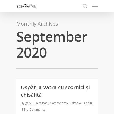
Monthly Archives
September
2020
Ospăț la Vatra cu scornici și
0
chisăliță
By
gabi
Destinatii
,
Gastronomie
,
Oltenia
,
Traditii
No Comments