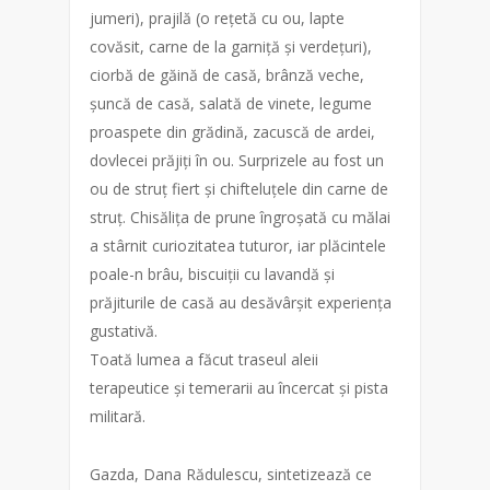
jumeri), prajilă (o rețetă cu ou, lapte
covăsit, carne de la garniță și verdețuri),
ciorbă de găină de casă, brânză veche,
șuncă de casă, salată de vinete, legume
proaspete din grădină, zacuscă de ardei,
dovlecei prăjiți în ou. Surprizele au fost un
ou de struț fiert și chifteluțele din carne de
struț. Chisălița de prune îngroșată cu mălai
a stârnit curiozitatea tuturor, iar plăcintele
poale-n brâu, biscuiții cu lavandă și
prăjiturile de casă au desăvârșit experiența
gustativă.
Toată lumea a făcut traseul aleii
terapeutice și temerarii au încercat și pista
militară.
Gazda, Dana Rădulescu, sintetizează ce