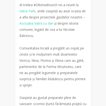
Al treilea #OlteniaBrunch ne-a reunit la
Vatra Park
, unde oaspeții au avut ocazia de
a afla despre proiectele gazdelor noastre –
Asociatia Vatra cu Idei
și despre istoria
comunei, legată de cea a lui Nicolae
Bălcescu.
Comunitatea locală a pregătit un ospăț pe
cinste și le mulțumim mult doamnelor
Viorica, Nina, Florina și Elena care au gătit,
partenerilor de la Ferma Moșteanu, care
ne-au pregătit legumele și preparatele
surpriză și familiei Rădulescu pentru primire
și sprijin.
Oaspeții au gustat preparate pline de
savoare: scornici (turtă fărâmițată prăjită cu