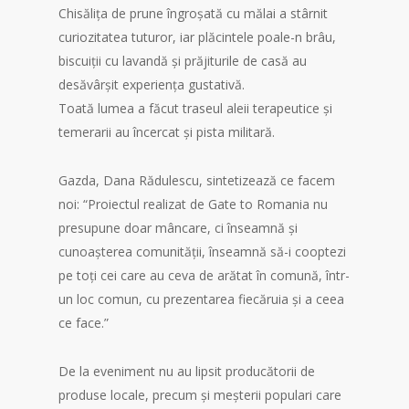
Chisălița de prune îngroșată cu mălai a stârnit
curiozitatea tuturor, iar plăcintele poale-n brâu,
biscuiții cu lavandă și prăjiturile de casă au
desăvârșit experiența gustativă.
Toată lumea a făcut traseul aleii terapeutice și
temerarii au încercat și pista militară.
Gazda, Dana Rădulescu, sintetizează ce facem
noi: “Proiectul realizat de Gate to Romania nu
presupune doar mâncare, ci înseamnă și
cunoașterea comunității, înseamnă să-i cooptezi
pe toți cei care au ceva de arătat în comună, într-
un loc comun, cu prezentarea fiecăruia și a ceea
ce face.”
De la eveniment nu au lipsit producătorii de
produse locale, precum și meșterii populari care