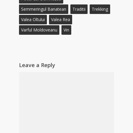
Semmeringul Banatean
Traditii
Trekking
Valea Oltului
Valea Rea
Varful Moldoveanu
Vin
Leave a Reply