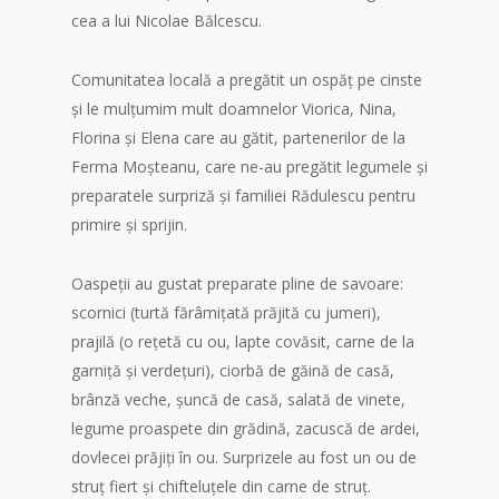
cea a lui Nicolae Bălcescu.
Comunitatea locală a pregătit un ospăț pe cinste
și le mulțumim mult doamnelor Viorica, Nina,
Florina și Elena care au gătit, partenerilor de la
Ferma Moșteanu, care ne-au pregătit legumele și
preparatele surpriză și familiei Rădulescu pentru
primire și sprijin.
Oaspeții au gustat preparate pline de savoare:
scornici (turtă fărâmițată prăjită cu jumeri),
prajilă (o rețetă cu ou, lapte covăsit, carne de la
garniță și verdețuri), ciorbă de găină de casă,
brânză veche, șuncă de casă, salată de vinete,
legume proaspete din grădină, zacuscă de ardei,
dovlecei prăjiți în ou. Surprizele au fost un ou de
struț fiert și chifteluțele din carne de struț.