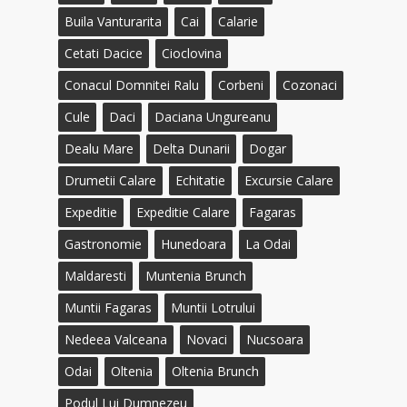
Buila Vanturarita
Cai
Calarie
Cetati Dacice
Cioclovina
Conacul Domnitei Ralu
Corbeni
Cozonaci
Cule
Daci
Daciana Ungureanu
Dealu Mare
Delta Dunarii
Dogar
Drumetii Calare
Echitatie
Excursie Calare
Expeditie
Expeditie Calare
Fagaras
Gastronomie
Hunedoara
La Odai
Maldaresti
Muntenia Brunch
Muntii Fagaras
Muntii Lotrului
Nedeea Valceana
Novaci
Nucsoara
Odai
Oltenia
Oltenia Brunch
Podul Lui Dumnezeu