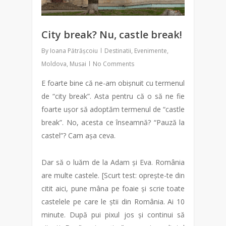
City break? Nu, castle break!
By
Ioana Pătrășcoiu
Destinatii
,
Evenimente
,
Moldova
,
Musai
No Comments
E foarte bine că ne-am obișnuit cu termenul
de “city break”. Asta pentru că o să ne fie
foarte ușor să adoptăm termenul de “castle
break”. No, acesta ce înseamnă? “Pauză la
castel”? Cam așa ceva.
Dar să o luăm de la Adam și Eva. România
are multe castele. [Scurt test: oprește-te din
citit aici, pune mâna pe foaie și scrie toate
castelele pe care le știi din România. Ai 10
minute. După pui pixul jos și continui să