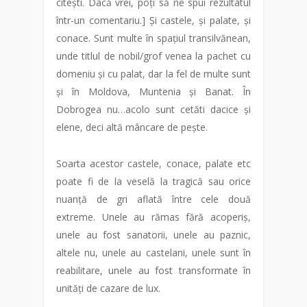
citești. Dacă vrei, poți să ne spui rezultatul
într-un comentariu.] Și castele, și palate, și
conace. Sunt multe în spațiul transilvănean,
unde titlul de nobil/grof venea la pachet cu
domeniu și cu palat, dar la fel de multe sunt
și în Moldova, Muntenia și Banat. În
Dobrogea nu…acolo sunt cetăti dacice și
elene, deci altă mâncare de pește.
Soarta acestor castele, conace, palate etc
poate fi de la veselă la tragică sau orice
nuanță de gri aflată între cele două
extreme. Unele au rămas fără acoperiș,
unele au fost sanatorii, unele au paznic,
altele nu, unele au castelani, unele sunt în
reabilitare, unele au fost transformate în
unități de cazare de lux.