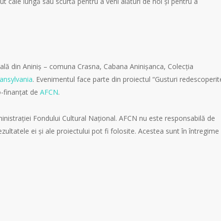
ut cale lungă sau scurtă pentru a veni alături de noi și pentru a
lă din Aniniș – comuna Crasna, Cabana Aninișanca, Colecția
ansylvania
. Evenimentul face parte din proiectul “Gusturi redescoperit
o-finanțat de
AFCN
.
inistrației Fondului Cultural Național. AFCN nu este responsabilă de
zultatele ei și ale proiectului pot fi folosite. Acestea sunt în întregime