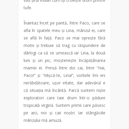
văd șirul indian cum își croiește drum printre
tufe.
Înaintaz încet pe pantă, între Paco, care se
afla în spatele meu și Lina, mânzul ei, care
se află în față. Paco se mai oprește fără
motiv și trebuie să trag cu răspundere de
dârlogi ca să se urnească iar Lina, la două
luni și un pic, moștenește încăpățânarea
mamei ei. Prinsă între doi cai, între “Hai,
Paco!” și “Mișcă-te, Lina!”, vorbele îmi ies
nerăbdătoare, ușor iritate, dar adevărul e
că situația mă încântă. Parcă suntem niște
exploratori care taie drum într-o pădure
tropicală virgină. Suntem primii care păsesc
pe aici, noi și caii noștri. Iar stângăciile
mânzului mă amuză.