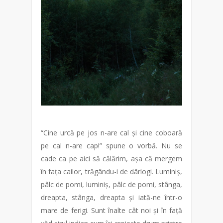
“Cine urcă pe jos n-are cal și cine coboară
pe cal n-are cap!” spune o vorbă. Nu se
cade ca pe aici să călărim, așa că mergem
în fața cailor, trăgându-i de dârlogi. Luminiș,
pâlc de pomi, luminiș, pâlc de pomi, stânga,
dreapta, stânga, dreapta și iată-ne într-o
mare de ferigi. Sunt înalte cât noi și în față