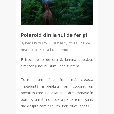
Polaroid din lanul de ferigi
By
Ioana Pătrășcoiu
Destinatii
,
Excursii
,
Idei de
rural break
,
Oltenia
No Comments
E trecut bine de ora 8, lumina a scăzut
simțitor și noi nu știm unde suntem.
Tocmai am lăsat în urmă creasta
împădurită a dealului, am coborât un
povârniș care s-a lăsat cu scărițe rămase în
pom și urmăm o potecă pe care n-o știm,
dar despre care bănuim unde duce: acasă.