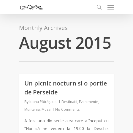
Monthly Archives
August 2015
Un picnic nocturn si o portie
1
de Perseide
By
Ioana Pătrășcoiu
Destinatii
,
Evenimente
,
Muntenia
,
Musai
No Comments
A fost una din serile alea care a început cu
“Hai să ne vedem la 19.00 la Deschis