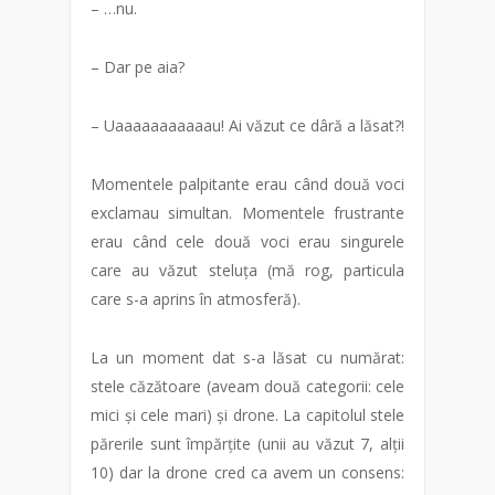
– …nu.
– Dar pe aia?
– Uaaaaaaaaaaau! Ai văzut ce dâră a lăsat?!
Momentele palpitante erau când două voci
exclamau simultan. Momentele frustrante
erau când cele două voci erau singurele
care au văzut steluța (mă rog, particula
care s-a aprins în atmosferă).
La un moment dat s-a lăsat cu numărat:
stele căzătoare (aveam două categorii: cele
mici și cele mari) și drone. La capitolul stele
părerile sunt împărțite (unii au văzut 7, alții
10) dar la drone cred ca avem un consens: