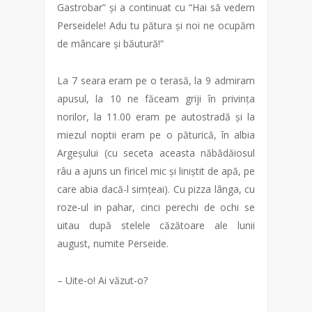
Gastrobar” și a continuat cu “Hai să vedem
Perseidele! Adu tu pătura și noi ne ocupăm
de mâncare și băutură!”
La 7 seara eram pe o terasă, la 9 admiram
apusul, la 10 ne făceam griji în privința
norilor, la 11.00 eram pe autostradă și la
miezul noptii eram pe o păturică, în albia
Argeșului (cu seceta aceasta năbădăiosul
râu a ajuns un firicel mic și liniștit de apă, pe
care abia dacă-l simțeai). Cu pizza lânga, cu
roze-ul in pahar, cinci perechi de ochi se
uitau după stelele căzătoare ale lunii
august, numite Perseide.
– Uite-o! Ai văzut-o?