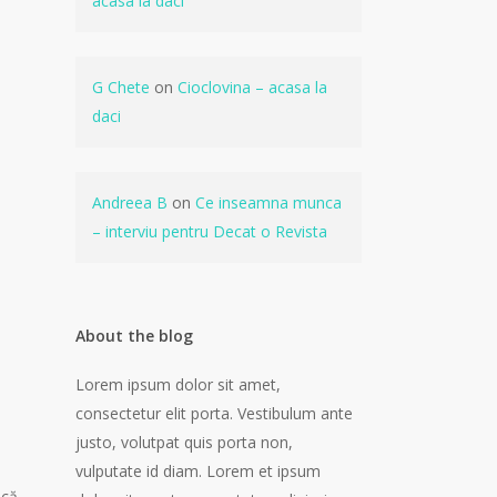
acasa la daci
G Chete
on
Cioclovina – acasa la
daci
Andreea B
on
Ce inseamna munca
– interviu pentru Decat o Revista
About the blog
Lorem ipsum dolor sit amet,
consectetur elit porta. Vestibulum ante
justo, volutpat quis porta non,
vulputate id diam. Lorem et ipsum
 că