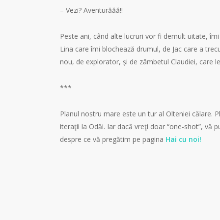
– Vezi? Aventurăăă!!
Peste ani, când alte lucruri vor fi demult uitate, îm
Lina care îmi blochează drumul, de Jac care a trec
nou, de explorator, și de zâmbetul Claudiei, care l
***
Planul nostru mare este un tur al Olteniei călare. 
iteraţii la Odăi. Iar dacă vreţi doar “one-shot”, vă p
despre ce vă pregătim pe pagina
Hai cu noi!