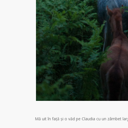
Mă uit în față și o văd pe Claudia cu un zâmbet larg