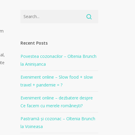
pom
Recent Posts
al,
Povestea cozonacilor – Oltenia Brunch
ite
la Aninișanca
Eveniment online – Slow food + slow
travel + pandemie = ?
Eveniment online – dezbatere despre
Ce facem cu merele românești?
Pastramă și cozonac – Oltenia Brunch
la Voineasa