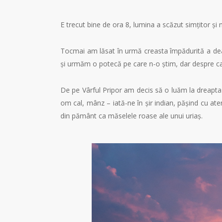
E trecut bine de ora 8, lumina a scăzut simțitor și
Tocmai am lăsat în urmă creasta împădurită a dea
și urmăm o potecă pe care n-o știm, dar despre c
De pe Vârful Pripor am decis să o luăm la dreapta
om cal, mânz – iată-ne în șir indian, pășind cu atenț
din pământ ca măselele roase ale unui uriaș.