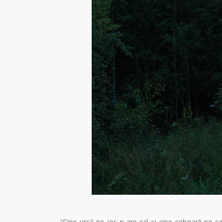
“Cine urcă pe jos n-are cal și cine coboară pe c