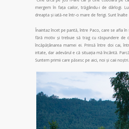
mergem în fața cailor, trăgându-i de dârlogi. L
dreapta și iată-ne într-o mare de ferigi. Sunt înalte 
Înaintaz încet pe pantă, între Paco, care se afla în
fără motiv și trebuie să trag cu răspundere de d
încăpățânarea mamei ei. Prinsă între doi cai, înt
iritate, dar adevărul e că situația mă încântă. Parc
Suntem primii care păsesc pe aici, noi și caii noștr