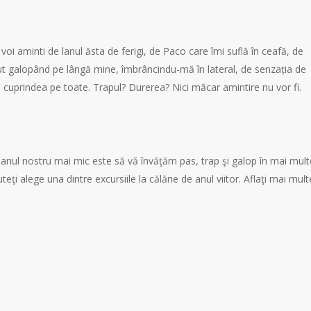
i voi aminti de lanul ăsta de ferigi, de Paco care îmi suflă în ceafă, de
ut galopând pe lângă mine, îmbrâncindu-mă în lateral, de senzația de
e cuprindea pe toate. Trapul? Durerea? Nici măcar amintire nu vor fi.
Planul nostru mai mic este să vă învăţăm pas, trap şi galop în mai mult
uteţi alege una dintre excursiile la călărie de anul viitor. Aflaţi mai mult