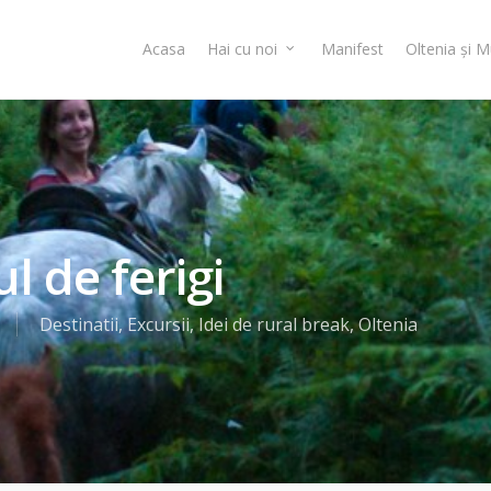
Acasa
Hai cu noi
Manifest
Oltenia și 
l de ferigi
Destinatii
,
Excursii
,
Idei de rural break
,
Oltenia