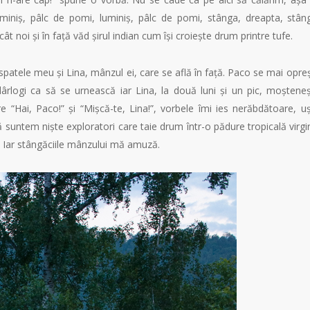
uminiș, pâlc de pomi, luminiș, pâlc de pomi, stânga, dreapta, stân
cât noi și în față văd șirul indian cum își croiește drum printre tufe.
 spatele meu și Lina, mânzul ei, care se află în față. Paco se mai opre
ârlogi ca să se urnească iar Lina, la două luni și un pic, moștene
re “Hai, Paco!” și “Mișcă-te, Lina!”, vorbele îmi ies nerăbdătoare, u
ă suntem niște exploratori care taie drum într-o pădure tropicală virgi
i. Iar stângăciile mânzului mă amuză.