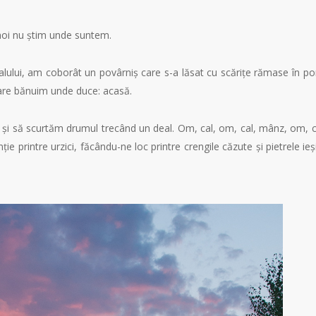
 noi nu știm unde suntem.
lului, am coborât un povârniș care s-a lăsat cu scărițe rămase în 
are bănuim unde duce: acasă.
 și să scurtăm drumul trecând un deal. Om, cal, om, cal, mânz, om, c
ie printre urzici, făcându-ne loc printre crengile căzute și pietrele ieș