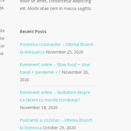
dolor sit amet, consectetur adipiscing
ga,
elit. Morbi vitae sem in massa sagittis.
ște
Recent Posts
ște
Povestea cozonacilor – Oltenia Brunch
șor
la Aninișanca
November 25, 2020
nă.
Eveniment online – Slow food + slow
travel + pandemie = ?
November 20,
2020
Eveniment online – dezbatere despre
Ce facem cu merele românești?
November 18, 2020
Pastramă și cozonac – Oltenia Brunch
la Voineasa
October 29, 2020