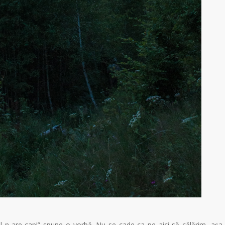
al n-are cap!” spune o vorbă. Nu se cade ca pe aici să călărim, așa