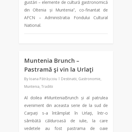
gustări – elemente de cultură gastronomică
din Oltenia și Muntenia”, co-finantat de
AFCN – Administratia Fondului Cultural
National.
Muntenia Brunch –
0
Pastramă şi vin la Urlaţi
By
Ioana Pătrășcoiu
Destinatii
,
Gastronomie
,
Muntenia
,
Traditii
Al doilea #MunteniaBrunch și al patrulea
eveniment din aceasta serie de la sud de
Carpați s-a întâmplat în Urlaţi, într-o
sâmbătă călduroasă de iulie, la care
vedetele au fost pastrama de oaie