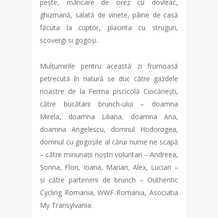
pește, mâncare de orez cu dovleac,
ghizmană, salată de vinete, pâine de casă
făcuta la cuptor, placinta cu struguri,
scovergi si gogoși.
Mulțumirile pentru această zi frumoasă
petrecută în natură se duc către gazdele
noastre de la Ferma piscicolă Ciocănești,
către bucătarii brunch-ului – doamna
Mirela, doamna Liliana, doamna Ana,
doamna Angelescu, domnul Hodorogea,
domnul cu gogoșile al cărui nume ne scapă
– către minunații noștri voluntari – Andreea,
Sorina, Flori, Ioana, Marian, Alex, Lucian –
și către partenerii de brunch – Outhentic
Cycling Romania, WWF-Romania, Asociatia
My Transylvania.