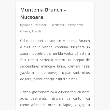
Muntenia Brunch –
0
Nucșoara
By
Ioana Pătrășcoiu
Destinatii
,
Gastronomie
,
Oltenia
,
Traditii
Cel mai recent episod din Muntenia Brunch
a avut loc în Slatina, comuna Nucșoara, în
zona muscelelor, și umbla vorba că asta a
fost rețeta perfectă pentru un început de
septembrie: mâncare bună, oameni faini,
gazde minunate, povești cu partizani, miros
de țară, părinți fericiți iesiți din rutină.
Partea gastronomică a cuprins teci cu lapte
acru, pastramă, mâncare de cartofi cu
carne afumată, orez cu lapte, gogoşi si