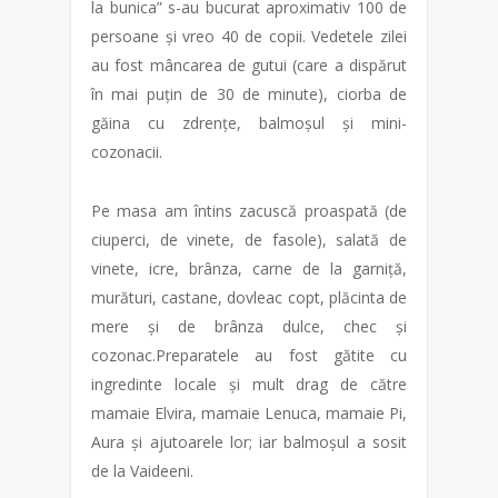
la bunica” s-au bucurat aproximativ 100 de
persoane și vreo 40 de copii. Vedetele zilei
au fost mâncarea de gutui (care a dispărut
în mai puțin de 30 de minute), ciorba de
găina cu zdrențe, balmoșul și mini-
cozonacii.
Pe masa am întins zacuscă proaspată (de
ciuperci, de vinete, de fasole), salată de
vinete, icre, brânza, carne de la garniță,
murături, castane, dovleac copt, plăcinta de
mere și de brânza dulce, chec și
cozonac.Preparatele au fost gătite cu
ingredinte locale și mult drag de către
mamaie Elvira, mamaie Lenuca, mamaie Pi,
Aura și ajutoarele lor; iar balmoșul a sosit
de la Vaideeni.