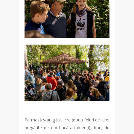
Pe masă s-au găsit icre (doua feluri de icre,
pregătite de doi bucătari diferiți), borș de