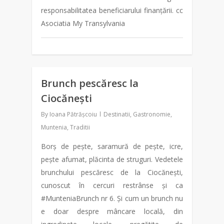
responsabilitatea beneficiarului finanțării. cc
Asociatia My Transylvania
Brunch pescăresc la
1
Ciocănești
By
Ioana Pătrășcoiu
Destinatii
,
Gastronomie
,
Muntenia
,
Traditii
Borș de pește, saramură de pește, icre,
pește afumat, plăcinta de struguri. Vedetele
brunchului pescăresc de la Ciocănești,
cunoscut în cercuri restrânse și ca
#MunteniaBrunch nr 6. Și cum un brunch nu
e doar despre mâncare locală, din