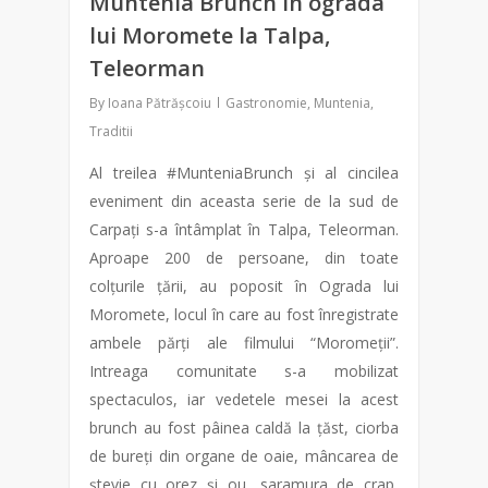
Muntenia Brunch în ograda
lui Moromete la Talpa,
Teleorman
By
Ioana Pătrășcoiu
Gastronomie
,
Muntenia
,
Traditii
Al treilea #MunteniaBrunch și al cincilea
eveniment din aceasta serie de la sud de
Carpați s-a întâmplat în Talpa, Teleorman.
Aproape 200 de persoane, din toate
colțurile țării, au poposit în Ograda lui
Moromete, locul în care au fost înregistrate
ambele părți ale filmului “Moromeții”.
Intreaga comunitate s-a mobilizat
spectaculos, iar vedetele mesei la acest
brunch au fost pâinea caldă la țăst, ciorba
de bureți din organe de oaie, mâncarea de
ștevie cu orez și ou, saramura de crap,