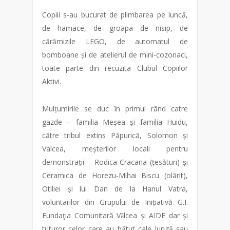
Copiii s-au bucurat de plimbarea pe luncă,
de hamace, de groapa de nisip, de
cărămizile LEGO, de automatul de
bomboane și de atelierul de mini-cozonaci,
toate parte din recuzita Clubul Copiilor
Aktivi.
Mulțumirile se duc în primul rând catre
gazde – familia Meșea și familia Huidu,
către tribul extins Păpurică, Solomon și
Valcea, meșterilor locali pentru
demonstrații – Rodica Cracana (țesături) și
Ceramica de Horezu-Mihai Biscu (olărit),
Otiliei și lui Dan de la Hanul Vatra,
voluntarilor din Grupului de Inițiativă G.I.
Fundaţia Comunitară Vȃlcea și AIDE dar și
tuturor celor care au bătut cale lungă sau