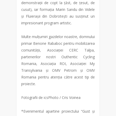
demonstrații de copt la țăst, de țesut, de
cusut), iar formația Marin Sandu din Videle
și Fluierașii din Dobrotești au susținut un
impresionant program artistic.
Multe mulțumiri gazdelor noastre, domnului
primar Benone Rababoc pentru mobilizarea
comunității, Asociației CERC Talpa,
partenerilor nostri Outhentic Cycling
Romania, Asociația ROI, Asociației My
Transylvania și OMV Petrom și OMV
Romania pentru atenția către acest tip de
proiecte.
Fotografii de icsPhoto / Cris Voinea
*Evenimentul apartine proiectului “Gust și