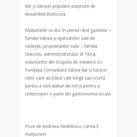
dar și dansuri populare susținute de
Ansamblul Bobocica.
Mulțumirile se duc în primul rând gazdelor –
familia Valcea și ajutoarelor sale de
nădejde, proprietarilor culei – familia
Diaconu, administratorului, dl Titica,
voluntarilor din Grupului de Inițiativă G.I.
Fundaţia Comunitară Vȃlcea dar și tuturor
celor care au bătut cale lungă sau scurtă
pentru a veni alaturi de noi și pentru a
redescoperi o parte din gastronomia locală.
Poze de Andreea Nedelescu, căreia îi
mulțumim!