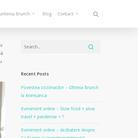
Muntenia Brunch
Blog
Contact
iv
bă
u
Recent Posts
Povestea cozonacilor – Oltenia Brunch
la Aninișanca
Eveniment online – Slow food + slow
travel + pandemie = ?
Eveniment online – dezbatere despre
Ce facem cu merele românești?