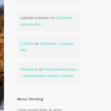
Gabriela Solomon
on
Cioclovina –
acasa la daci
G Chete
on
Cioclovina – acasa la
daci
Andreea B
on
Ce inseamna munca
– interviu pentru Decat o Revista
About the blog
Lorem ipsum dolor sit amet,