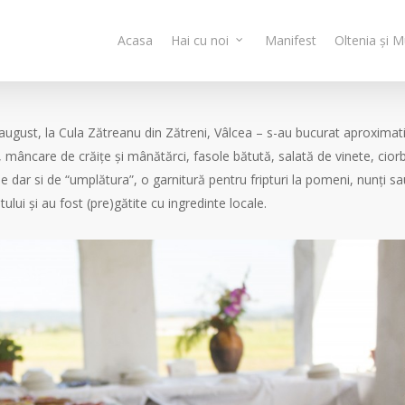
Acasa
Hai cu noi
Manifest
Oltenia și 
august, la Cula Zătreanu din Zătreni, Vâlcea – s-au bucurat aproximat
mâncare de crăițe și mânătărci, fasole bătută, salată de vinete, cior
 dar si de “umplătura”, o garnitură pentru fripturi la pomeni, nunți sa
ului și au fost (pre)gătite cu ingredinte locale.