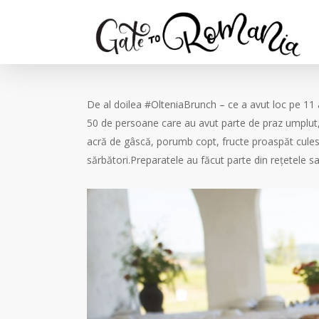
De al doilea #OlteniaBrunch – ce a avut loc pe 11 
50 de persoane care au avut parte de praz umplut, 
acră de gâscă, porumb copt, fructe proaspăt culese
sărbători.Preparatele au făcut parte din rețetele sat