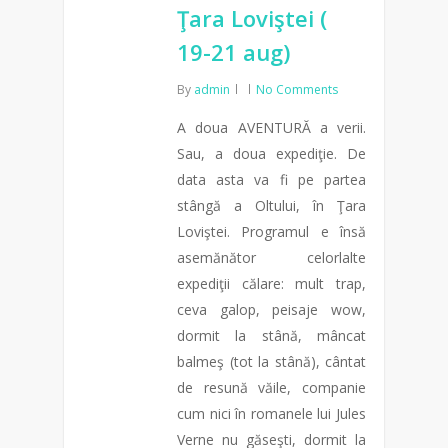
Ţara Loviştei (
19-21 aug)
By
admin
No Comments
A doua AVENTURĂ a verii.
Sau, a doua expediţie. De
data asta va fi pe partea
stângă a Oltului, în Ţara
Loviştei. Programul e însă
asemănător celorlalte
expediţii călare: mult trap,
ceva galop, peisaje wow,
dormit la stână, mâncat
balmeş (tot la stână), cântat
de resună văile, companie
cum nici în romanele lui Jules
Verne nu găseşti, dormit la