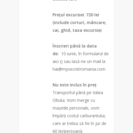
Prețul excursiei
:
720 lei
(include corturi, mâncare,
cai, ghid, taxa excursie)
Înscrieri până la data
de:
10 iunie, în formularul de
aici () sau lasă-ne un mail la
hai@mysecretromania.com
Nu este inclus în preț
:
Transportul până pe Valea
Oltului. Vom merge cu
mașinile personale, vom
împărți costul carburantului,
care ar trebui să fie în jur de
60 lei/persoană.