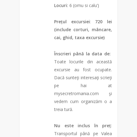
Locuri:
6 (omu si calu’)
Prețul excursiei
:
720 lei
(include corturi, mâncare,
cai, ghid, taxa excursie)
Înscrieri până la data de:
Toate locurile din această
excursie au fost ocupate.
Dacă sunteţi interesaţi scrieţi
pe hai at
mysecretromania.com şi
vedem cum organizăm o a
treia tură.
Nu este inclus în preț
:
Transportul până pe Valea