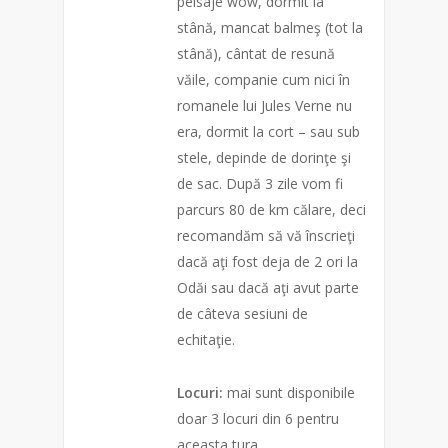
peisaje wow, dormit la
stână, mancat balmeş (tot la
stână), cântat de resună
văile, companie cum nici în
romanele lui Jules Verne nu
era, dormit la cort – sau sub
stele, depinde de dorinţe şi
de sac. După 3 zile vom fi
parcurs 80 de km călare, deci
recomandăm să vă înscrieţi
dacă aţi fost deja de 2 ori la
Odăi sau dacă aţi avut parte
de câteva sesiuni de
echitaţie.
Locuri:
mai sunt disponibile
doar 3 locuri din 6 pentru
aceasta tura