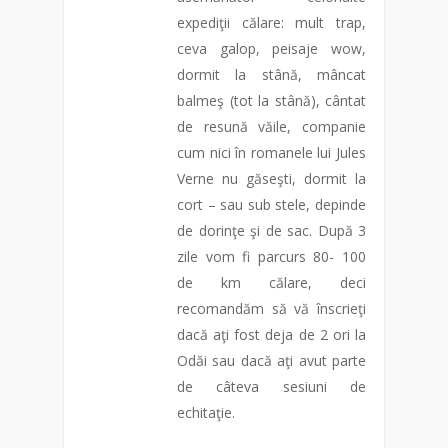
expediţii călare: mult trap,
ceva galop, peisaje wow,
dormit la stână, mâncat
balmeş (tot la stână), cântat
de resună văile, companie
cum nici în romanele lui Jules
Verne nu găseşti, dormit la
cort – sau sub stele, depinde
de dorinţe şi de sac. După 3
zile vom fi parcurs 80- 100
de km călare, deci
recomandăm să vă înscrieţi
dacă aţi fost deja de 2 ori la
Odăi sau dacă aţi avut parte
de câteva sesiuni de
echitaţie.