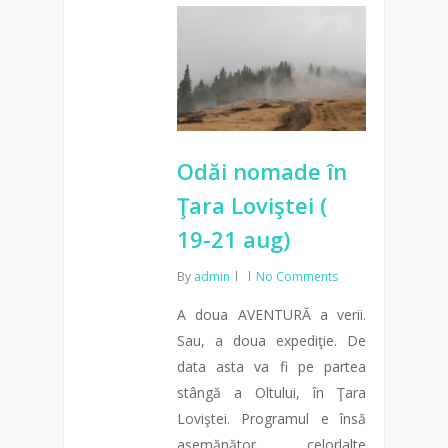
Odăi nomade în
Ţara Loviştei (
19-21 aug)
By
admin
No Comments
A doua AVENTURĂ a verii.
Sau, a doua expediţie. De
data asta va fi pe partea
stângă a Oltului, în Ţara
Loviştei. Programul e însă
asemănător celorlalte