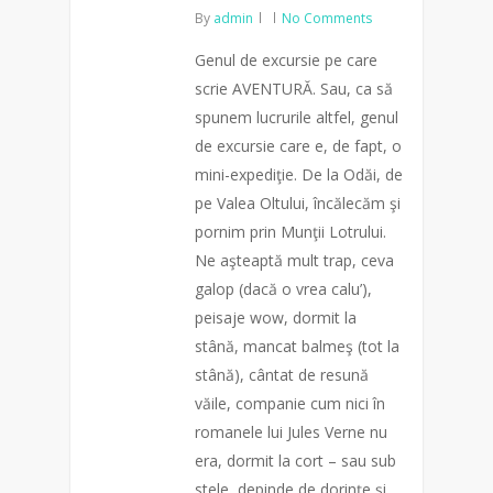
By
admin
No Comments
Genul de excursie pe care
scrie AVENTURĂ. Sau, ca să
spunem lucrurile altfel, genul
de excursie care e, de fapt, o
mini-expediţie. De la Odăi, de
pe Valea Oltului, încălecăm şi
pornim prin Munţii Lotrului.
Ne aşteaptă mult trap, ceva
galop (dacă o vrea calu’),
peisaje wow, dormit la
stână, mancat balmeş (tot la
stână), cântat de resună
văile, companie cum nici în
romanele lui Jules Verne nu
era, dormit la cort – sau sub
stele, depinde de dorinţe şi