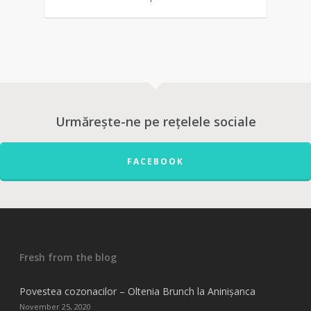
0
Urmărește-ne pe rețelele sociale
FACEBOOK
Fresh from the blog
Povestea cozonacilor – Oltenia Brunch la Aninișanca
November 25, 2020