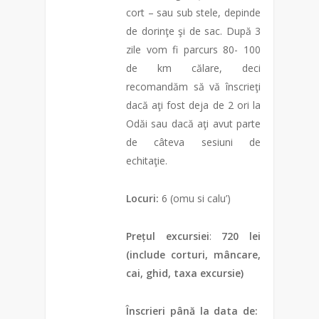
cort – sau sub stele, depinde
de dorinţe şi de sac. După 3
zile vom fi parcurs 80- 100
de km călare, deci
recomandăm să vă înscrieţi
dacă aţi fost deja de 2 ori la
Odăi sau dacă aţi avut parte
de câteva sesiuni de
echitaţie.
Locuri:
6 (omu si calu’)
Prețul excursiei
:
720 lei
(include corturi, mâncare,
cai, ghid, taxa excursie)
Înscrieri până la data de: