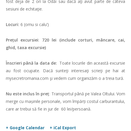
fost deja de 2 ori la Odăi sau dacă aţi avut parte de câteva
sesiuni de echitaţie.
Locuri:
6 (omu si calu’)
Prețul excursiei
:
720 lei (include corturi, mâncare, cai,
ghid, taxa excursie)
Înscrieri până la data de:
Toate locurile din această excursie
au fost ocupate. Dacă sunteţi interesaţi scrieţi pe hai at
mysecretromania.com şi vedem cum organizăm o a treia tură.
Nu este inclus în preț
: Transportul până pe Valea Oltului. Vom
merge cu mașinile personale, vom împărți costul carburantului,
care ar trebui să fie in jur de 60 lei/persoană.
+ Google Calendar
+ iCal Export