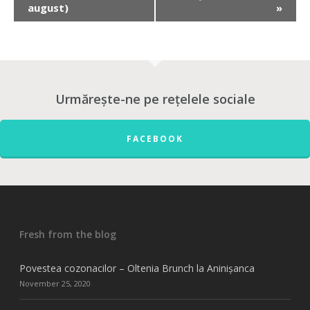
august)
»
Urmărește-ne pe rețelele sociale
FACEBOOK
Fresh from the blog
Povestea cozonacilor – Oltenia Brunch la Aninișanca
November 25, 2020