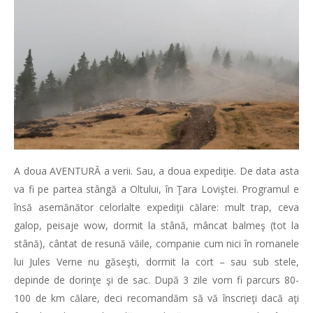
A doua AVENTURĂ a verii. Sau, a doua expediţie. De data asta
va fi pe partea stângă a Oltului, în Ţara Loviştei. Programul e
însă asemănător celorlalte expediţii călare: mult trap, ceva
galop, peisaje wow, dormit la stână, mâncat balmeş (tot la
stână), cântat de resună văile, companie cum nici în romanele
lui Jules Verne nu găseşti, dormit la cort – sau sub stele,
depinde de dorinţe şi de sac. După 3 zile vom fi parcurs 80-
100 de km călare, deci recomandăm să vă înscrieţi dacă aţi