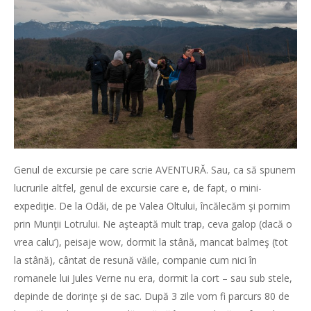
Genul de excursie pe care scrie AVENTURĂ. Sau, ca să spunem
lucrurile altfel, genul de excursie care e, de fapt, o mini-
expediţie. De la Odăi, de pe Valea Oltului, încălecăm şi pornim
prin Munţii Lotrului. Ne aşteaptă mult trap, ceva galop (dacă o
vrea calu’), peisaje wow, dormit la stână, mancat balmeş (tot
la stână), cântat de resună văile, companie cum nici în
romanele lui Jules Verne nu era, dormit la cort – sau sub stele,
depinde de dorinţe şi de sac. După 3 zile vom fi parcurs 80 de