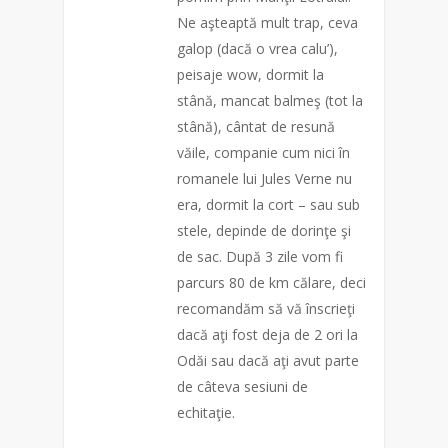
Ne aşteaptă mult trap, ceva
galop (dacă o vrea calu’),
peisaje wow, dormit la
stână, mancat balmeş (tot la
stână), cântat de resună
văile, companie cum nici în
romanele lui Jules Verne nu
era, dormit la cort – sau sub
stele, depinde de dorinţe şi
de sac. După 3 zile vom fi
parcurs 80 de km călare, deci
recomandăm să vă înscrieţi
dacă aţi fost deja de 2 ori la
Odăi sau dacă aţi avut parte
de câteva sesiuni de
echitaţie.