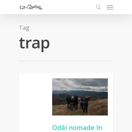
Tag
trap
Odăi nomade în