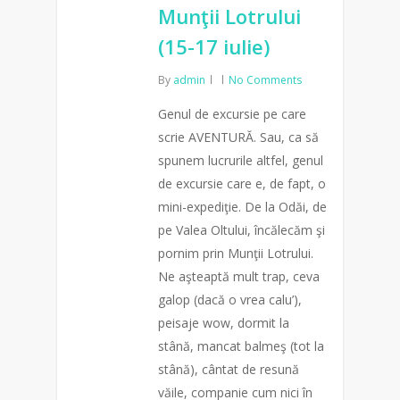
Munţii Lotrului
(15-17 iulie)
By
admin
No Comments
Genul de excursie pe care
scrie AVENTURĂ. Sau, ca să
spunem lucrurile altfel, genul
de excursie care e, de fapt, o
mini-expediţie. De la Odăi, de
pe Valea Oltului, încălecăm şi
pornim prin Munţii Lotrului.
Ne aşteaptă mult trap, ceva
galop (dacă o vrea calu’),
peisaje wow, dormit la
stână, mancat balmeş (tot la
stână), cântat de resună
văile, companie cum nici în