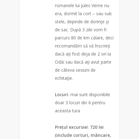
romanele lui Jules Verne nu
era, dormit la cort – sau sub
stele, depinde de dorinţe şi
de sac. După 3 zile vom fi
parcurs 80 de km călare, deci
recomandăm să vă înscrieţi
dacă aţi fost deja de 2 ori la
Odăi sau dacă aţi avut parte
de câteva sesiuni de
echitaţie.
Locuri:
mai sunt disponibile
doar 3 locuri din 6 pentru
aceasta tura
Prețul excursiei
:
720 lei
(include corturi, mâncare,