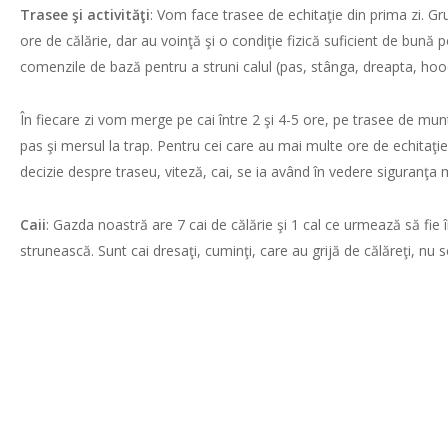
Trasee şi activităţi
: Vom face trasee de echitaţie din prima zi. Gru
ore de călărie, dar au voinţă şi o condiţie fizică suficient de bună
comenzile de bază pentru a struni calul (pas, stânga, dreapta, hooo
În fiecare zi vom merge pe cai între 2 şi 4-5 ore, pe trasee de m
pas şi mersul la trap. Pentru cei care au mai multe ore de echitaţie
decizie despre traseu, viteză, cai, se ia având în vedere siguranţa 
Caii
: Gazda noastră are 7 cai de călărie şi 1 cal ce urmează să fie î
strunească. Sunt cai dresaţi, cuminţi, care au grijă de călăreţi, nu s