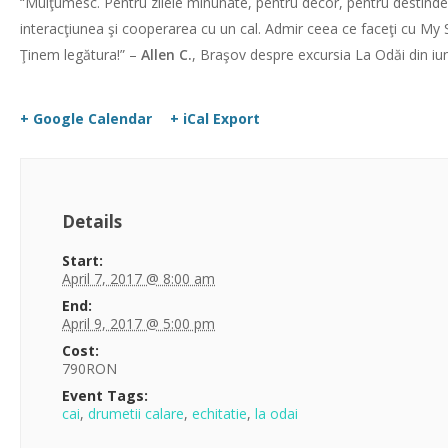
“Mulţumesc. Pentru zilele minunate, pentru decor, pentru destindere,
interacţiunea şi cooperarea cu un cal. Admir ceea ce faceţi cu My S
Ţinem legătura!” –
Allen C.
, Braşov despre excursia La Odăi din iu
+ Google Calendar
+ iCal Export
Details
Start:
April 7, 2017 @ 8:00 am
End:
April 9, 2017 @ 5:00 pm
Cost:
790RON
Event Tags:
cai
,
drumetii calare
,
echitatie
,
la odai