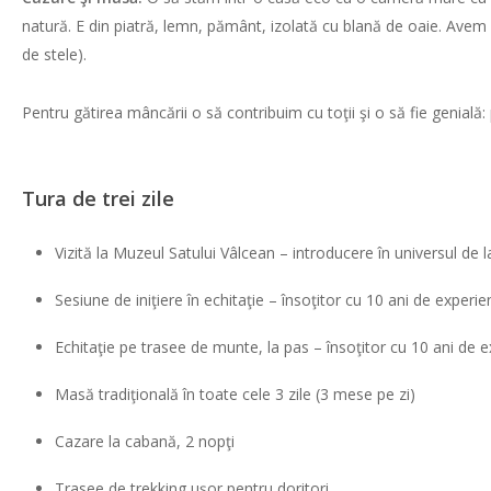
natură. E din piatră, lemn, pământ, izolată cu blană de oaie. Avem
de stele).
Pentru gătirea mâncării o să contribuim cu toţii şi o să fie genială:
Tura de trei zile
Vizită la Muzeul Satului Vâlcean – introducere în universul de 
Sesiune de iniţiere în echitaţie – însoţitor cu 10 ani de experie
Echitaţie pe trasee de munte, la pas – însoţitor cu 10 ani de 
Masă tradiţională în toate cele 3 zile (3 mese pe zi)
Cazare la cabană, 2 nopţi
Trasee de trekking uşor pentru doritori