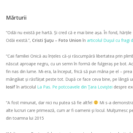
Mărturii
“Odăi nu există pe hartă. Și cred că e mai bine așa. În fond, hărțile
Odăi există.”,
Cristi Şuţu – Foto Union
în
articolul Duşul cu fragi 
“Caii familiei Onică au înțeles că-și răscumpără libertatea prin plim
născut aproape negru, cu un semn în formă de fulgeraș pe bot. Acum
fin nas din lume. Mi-era, la început, frică să pun mâna pe el – prea 
mângâiat și răsfățat peste tot. După ce face ceva bine, pe lângă un 
Iosif
în articolul
La Pas. Pe potcoavele din Ţara Loviştei
despre exc
“A fost minunat, dar nici nu putea să fie altfel
Mi s-a demonstrat
alte lucruri care primează, cum ar fi oamenii şi locul. Mulţumesc p
din toamna lui 2015