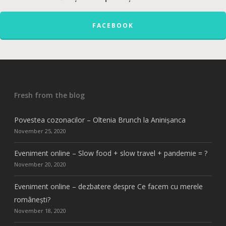
FACEBOOK
Fresh from the blog
Povestea cozonacilor – Oltenia Brunch la Aninișanca
November 25, 2020
Eveniment online – Slow food + slow travel + pandemie = ?
November 20, 2020
Eveniment online – dezbatere despre Ce facem cu merele
românești?
November 18, 2020