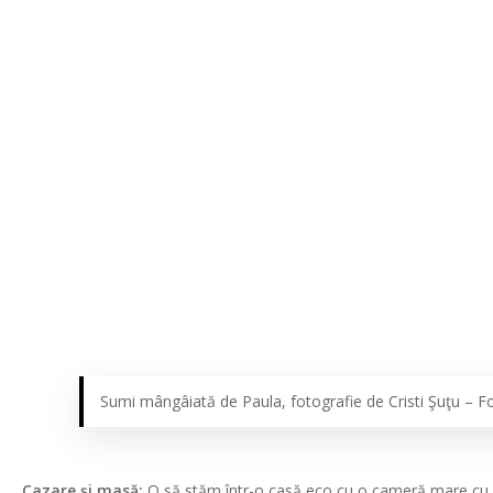
Sumi mângâiată de Paula, fotografie de Cristi Şuţu – F
Cazare şi masă:
O să stăm într-o casă eco cu o cameră mare cu pr