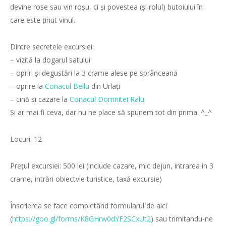
devine rose sau vin roșu, ci și povestea (şi rolul) butoiului în
care este ținut vinul.
Dintre secretele excursiei:
– vizită la dogarul satului
– opriri și degustări la 3 crame alese pe sprânceană
– oprire la
Conacul Bellu
din Urlați
– cină și cazare la
Conacul Domnitei Ralu
Și ar mai fi ceva, dar nu ne place să spunem tot din p
rima. ^_^
Locuri: 12
Prețul excursiei: 500 lei (include cazare, mic dejun, intrarea in 3
crame, intrări obiectvie turistice, taxă excursie)
Înscrierea se face completând formularul de aici
(
https://goo.gl/forms/
K8GHrw0dYF2SCxUt2
) sau trimitandu-ne