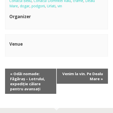
Conacul Bellu
,
Conacul Domnitei Ralu
,
crame
,
Dealu
Mare
,
dogar
,
podgorii
,
Urlati
,
vin
Organizer
Venue
«
Odăi nomade:
Venim la vin. Pe Dealu
Făgăraș – Lotrului,
Mare
»
expediție călare
pentru avansați