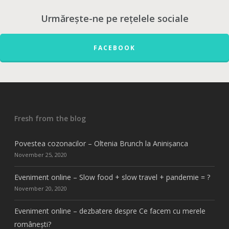
Urmărește-ne pe rețelele sociale
FACEBOOK
Fresh from the blog
Povestea cozonacilor – Oltenia Brunch la Aninișanca
November 25, 2020
Eveniment online – Slow food + slow travel + pandemie = ?
November 20, 2020
Eveniment online – dezbatere despre Ce facem cu merele
românești?