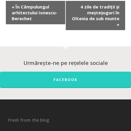
«
În Câmpulungul
4 zile de tradiții și
arhitectului Ionescu-
meșteșuguri în
Berechet
Oltenia de sub munte
»
Urmărește-ne pe rețelele sociale
FACEBOOK
Fresh from the blog