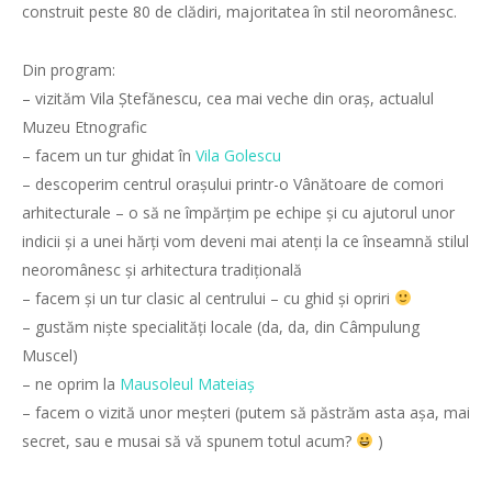
construit peste 80 de clădiri, majoritatea în stil neoromânesc.
Din program:
– vizităm Vila Ștefănescu, cea mai veche din oraș, actualul
Muzeu Etnografic
– facem un tur ghidat în
Vila Golescu
– descoperim centrul orașului printr-o Vânătoare de comori
arhitecturale – o să ne împărțim pe echipe și cu ajutorul unor
indicii și a unei hărți vom deveni mai atenți la ce înseamnă stilul
neoromânesc ș
i arhitectura tradițională
– facem și un tur clasic al centrului – cu ghid și opriri
– gustăm niște specialități locale (da, da, din Câmpulung
Muscel)
– ne oprim la
Mausoleul Mateiaș
– facem o vizită unor meșteri (putem să păstrăm asta așa, mai
secret, sau e musai să vă spunem totul acum?
)