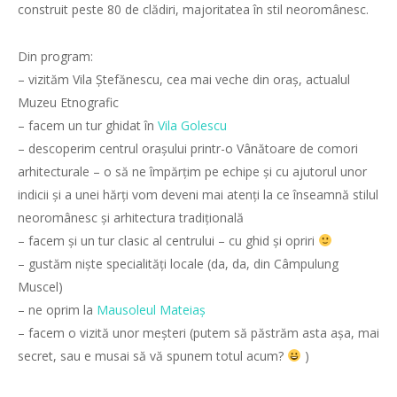
construit peste 80 de clădiri, majoritatea în stil neoromânesc.
Din program:
– vizităm Vila Ștefănescu, cea mai veche din oraș, actualul
Muzeu Etnografic
– facem un tur ghidat în
Vila Golescu
– descoperim centrul orașului printr-o Vânătoare de comori
arhitecturale – o să ne împărțim pe echipe și cu ajutorul unor
indicii și a unei hărți vom deveni mai atenți la ce înseamnă stilul
neoromânesc ș
i arhitectura tradițională
– facem și un tur clasic al centrului – cu ghid și opriri
– gustăm niște specialități locale (da, da, din Câmpulung
Muscel)
– ne oprim la
Mausoleul Mateiaș
– facem o vizită unor meșteri (putem să păstrăm asta așa, mai
secret, sau e musai să vă spunem totul acum?
)