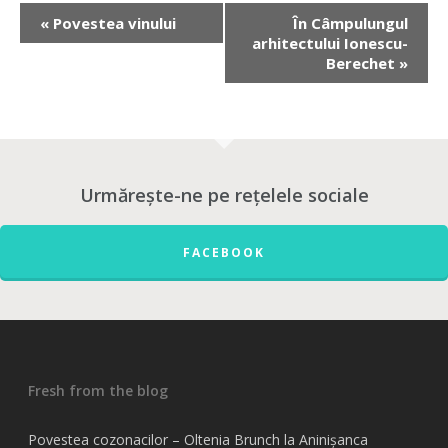
«
Povestea vinului
În Câmpulungul
arhitectului Ionescu-
Berechet
»
Urmărește-ne pe rețelele sociale
FACEBOOK
Fresh from the blog
Povestea cozonacilor – Oltenia Brunch la Aninișanca