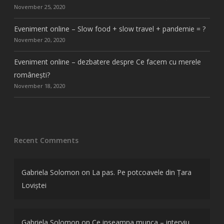
November 25, 2020
Eveniment online – Slow food + slow travel + pandemie = ?
November 20, 2020
Eveniment online – dezbatere despre Ce facem cu merele
românești?
November 18, 2020
Recent Comments
Gabriela Solomon
on
La pas. Pe potcoavele din Țara
Loviștei
Gabriela Solomon
on
Ce inseamna munca – interviu