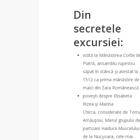
Din
secretele
excursiei:
vizită la Mânăstirea Corbii d
Piatră, ansamblu rupestru
săpat în stâncă şi atestat la
1512 ca prima mânăstire de
maici din Ţara Românească
poveşti despre Elisabeta
Rizea şi Marina
Chirca, considerate de Tom
Arnăuţoiu, liderul grupului d
partizani Haiducii Muscelului
de la Nucşoara, cele mai