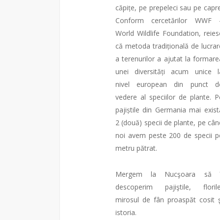
căpițe, pe prepeleci sau pe capre
Conform cercetărilor WWF 
World Wildlife Foundation, reies
că metoda tradițională de lucrar
a terenurilor a ajutat la formare
unei diversități acum unice l
nivel european din punc
t d
vedere al speciilor de plante. P
pajiștile din Germania mai exist
2 (două) specii de plante, pe cân
noi avem peste 200 de specii p
metru pătrat.
Mergem la Nucşoara să î
descoperim pajiştile, florile
mirosul de fân proaspăt cosit ş
istoria.