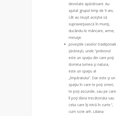
devotate apărătoare. Au
ajutat grupul timp de 9 ani,
cât au reuşit aceştia să
supravieţuiască în munţi,
ducându-le mâncare, arme,
mesaje.
poveştile caselor tradiţional
ţărăneşti, unde “pridvorul
este un spaţiu din care poţi
domina lumea şi natura,
este un spaţiu al
„împăratului”. Dar este şi un
spaţiu în care te poţi smeri,
te poţi ascunde, sau pe care
îl poţi dărui trecătorului sau
celui care îţi intră în curte.”,
cum scrie arh. Liliana