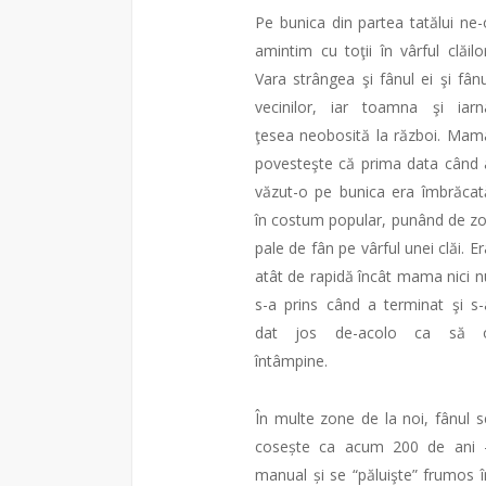
Pe bunica din partea tatălui ne-
amintim cu toţii în vârful clăilor
Vara strângea şi fânul ei şi fânu
vecinilor, iar toamna şi iarn
ţesea neobosită la război. Mam
povesteşte că prima data când 
văzut-o pe bunica era îmbrăcat
în costum popular, punând de zo
pale de fân pe vârful unei clăi. Er
atât de rapidă încât mama nici n
s-a prins când a terminat şi s-
dat jos de-acolo ca să 
întâmpine.
În multe zone de la noi, fânul s
cosește ca acum 200 de ani 
manual și se “păluişte” frumos î