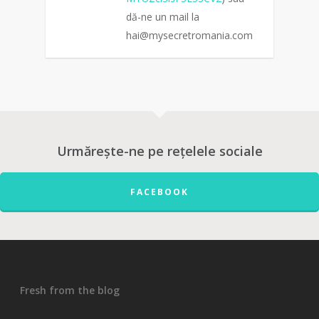
dă-ne un mail la
hai@mysecretromania.com
0
Urmărește-ne pe rețelele sociale
FACEBOOK
Fresh from the blog