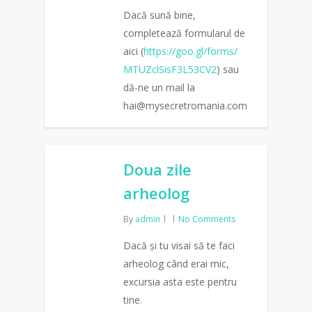
Dacă sună bine,
completează formularul de
aici (
https://goo.gl/forms/
MTUZclSisF3L53CV2
) sau
dă-ne un mail la
hai@mysecretromania.com
0
Doua zile
arheolog
By
admin
No Comments
Dacă și tu visai să te faci
arheolog când erai mic,
excursia asta este pentru
tine.