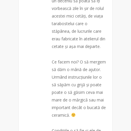
un deceniu să poată să îți
vorbească zile în șir de rolul
acestei mici cetăți, de viața
tarabostelui care o
stăpânea, de lucrurile care
erau fabricate în atelierul din
cetate și așa mai depa
rte.
Ce facem noi? O să mergem
să dăm o mână de ajutor.
Urmând instrucțiunile lor o
să săpăm cu grijă și poate
poate o să găsim ceva mai
mare de o mărgică sau mai
important decât o bucată de
ceramică.
Condițiile o să fie și ele de