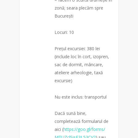
zonă; seara plecăm spre
București
Locuri: 10
Prețul excursiei: 380 lei
(include loc în cort, izopren,
sac de dormit, mâncare,
ateliere arheologie, taxă
excursie)
Nu este inclus: transportul
Dacă sună bine,
completează formularul de
aici (
https://goo.gl/forms/
MTUZclSisF3L53CV2
) sau