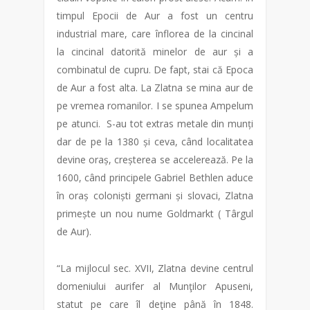
timpul Epocii de Aur a fost un centru
industrial mare, care înflorea de la cincinal
la cincinal datorită minelor de aur și a
combinatul de cupru. De fapt, stai că Epoca
de Aur a fost alta. La Zlatna se mina aur de
pe vremea romanilor. I se spunea Ampelum
pe atunci. S-au tot extras metale din munți
dar de pe la 1380 și ceva, când localitatea
devine oraș, creșterea se accelerează. Pe la
1600, când principele Gabriel Bethlen aduce
în oraș coloniști germani și slovaci, Zlatna
primește un nou nume
Goldmarkt
( Târgul
de Aur).
“La mijlocul sec. XVII, Zlatna devine centrul
domeniului aurifer al Munţilor Apuseni,
statut pe care îl deţine până în 1848.