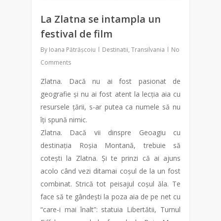
La Zlatna se intampla un
festival de film
By
Ioana Pătrășcoiu
Destinatii
,
Transilvania
No
Comments
Zlatna. Dacă nu ai fost pasionat de
geografie și nu ai fost atent la lecția aia cu
resursele țării, s-ar putea ca numele să nu
îți spună nimic.
Zlatna. Dacă vii dinspre Geoagiu cu
destinația Roșia Montană, trebuie să
cotești la Zlatna. Și te prinzi că ai ajuns
acolo când vezi ditamai coșul de la un fost
combinat. Strică tot peisajul coșul ăla. Te
face să te gândești la poza aia de pe net cu
“care-i mai înalt”: statuia Libertătii, Turnul