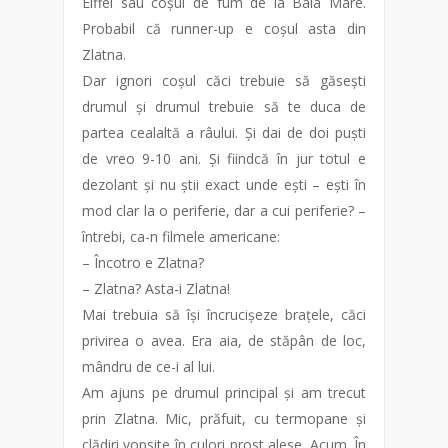
Eiffel sau coșul de fum de la Baia Mare.
Probabil că runner-up e coșul asta din
Zlatna.
Dar ignori coșul căci trebuie să găsești
drumul și drumul trebuie să te duca de
partea cealaltă a râului. Și dai de doi puști
de vreo 9-10 ani. Și fiindcă în jur totul e
dezolant și nu știi exact unde ești – ești în
mod clar la o periferie, dar a cui periferie? –
întrebi, ca-n filmele americane:
– Încotro e Zlatna?
– Zlatna? Asta-i Zlatna!
Mai trebuia să își încrucișeze brațele, căci
privirea o avea. Era aia, de stăpân de loc,
mândru de ce-i al lui.
Am ajuns pe drumul principal și am trecut
prin Zlatna. Mic, prăfuit, cu termopane și
clădiri vopsite în culori prost alese. Acum. În