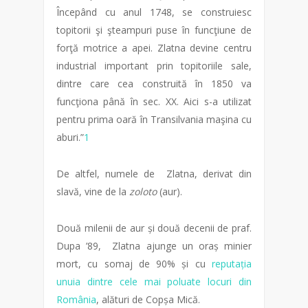
Începând cu anul 1748, se construiesc
topitorii şi şteampuri puse în funcţiune de
forţă motrice a apei. Zlatna devine centru
industrial important prin topitoriile sale,
dintre care cea construită în 1850 va
funcţiona până în sec. XX. Aici s-a utilizat
pentru prima oară în Transilvania maşina cu
aburi.”
1
De altfel, numele de Zlatna, derivat din
slavă, vine de la
zoloto
(aur).
Două milenii de aur și două decenii de praf.
Dupa ’89, Zlatna ajunge un oraș minier
mort, cu somaj de 90% și cu
reputația
unuia dintre cele mai poluate locuri din
România
, alături de Copșa Mică.