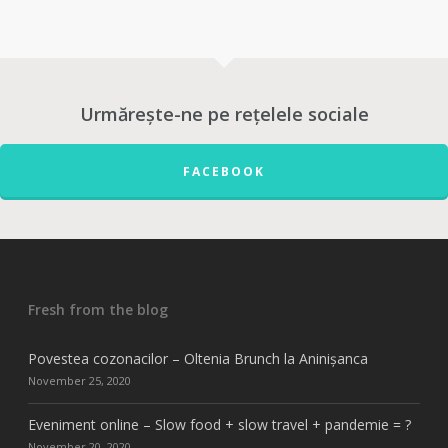
Urmărește-ne pe rețelele sociale
FACEBOOK
Fresh from the blog
Povestea cozonacilor – Oltenia Brunch la Aninișanca
November 25, 2020
Eveniment online – Slow food + slow travel + pandemie = ?
November 20, 2020