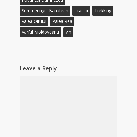
Semmeringul Banatean
Traditii
Trekking
Valea Oltului
Valea Rea
Varful Moldoveanu
Vin
Leave a Reply