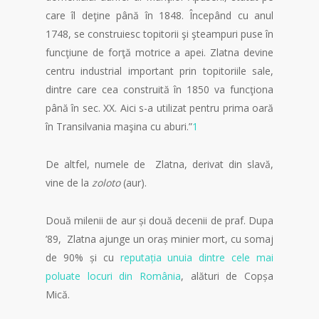
care îl deţine până în 1848. Începând cu anul
1748, se construiesc topitorii şi şteampuri puse în
funcţiune de forţă motrice a apei. Zlatna devine
centru industrial important prin topitoriile sale,
dintre care cea construită în 1850 va funcţiona
până în sec. XX. Aici s-a utilizat pentru prima oară
în Transilvania maşina cu aburi.”
1
De altfel, numele de Zlatna, derivat din slavă,
vine de la
zoloto
(aur).
Două milenii de aur și două decenii de praf. Dupa
’89, Zlatna ajunge un oraș minier mort, cu somaj
de 90% și cu
reputația unuia dintre cele mai
poluate locuri din România
, alături de Copșa
Mică.