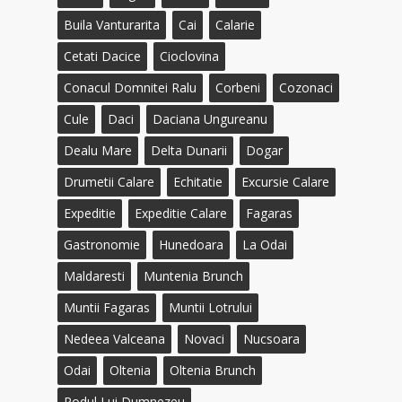
Buila Vanturarita
Cai
Calarie
Cetati Dacice
Cioclovina
Conacul Domnitei Ralu
Corbeni
Cozonaci
Cule
Daci
Daciana Ungureanu
Dealu Mare
Delta Dunarii
Dogar
Drumetii Calare
Echitatie
Excursie Calare
Expeditie
Expeditie Calare
Fagaras
Gastronomie
Hunedoara
La Odai
Maldaresti
Muntenia Brunch
Muntii Fagaras
Muntii Lotrului
Nedeea Valceana
Novaci
Nucsoara
Odai
Oltenia
Oltenia Brunch
Podul Lui Dumnezeu