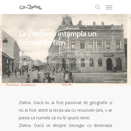
La Zlatna se intampla un
festival de film
By
Ioana Pătrășcoiu
May 30,
2015
Destinatii
,
Transilvania
Zlatna. Dacă nu ai fost pasionat de geografie și
nu ai fost atent la lecția aia cu resursele țării, s-ar
putea ca numele să nu îți spună nimic.
Zlatna. Dacă vii dinspre Geoagiu cu destinația