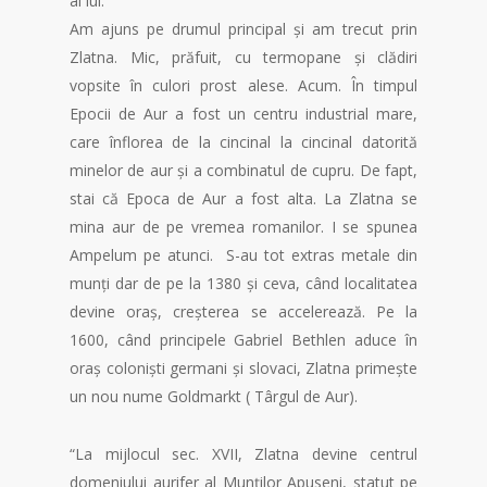
al lui.
Am ajuns pe drumul principal și am trecut prin
Zlatna. Mic, prăfuit, cu termopane și clădiri
vopsite în culori prost alese. Acum. În timpul
Epocii de Aur a fost un centru industrial mare,
care înflorea de la cincinal la cincinal datorită
minelor de aur și a combinatul de cupru. De fapt,
stai că Epoca de Aur a fost alta. La Zlatna se
mina aur de pe vremea romanilor. I se spunea
Ampelum pe atunci. S-au tot extras metale din
munți dar de pe la 1380 și ceva, când localitatea
devine oraș, creșterea se accelerează. Pe la
1600, când principele Gabriel Bethlen aduce în
oraș coloniști germani și slovaci, Zlatna primește
un nou nume
Goldmarkt
( Târgul de Aur).
“La mijlocul sec. XVII, Zlatna devine centrul
domeniului aurifer al Munţilor Apuseni, statut pe