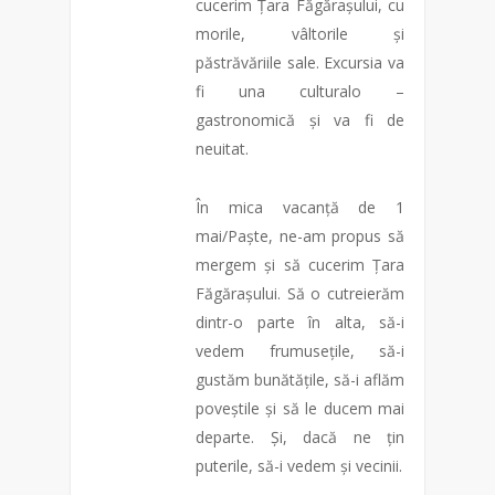
cucerim Țara Făgărașului, cu
morile, vâltorile și
păstrăvăriile sale. Excursia va
fi una culturalo –
gastronomică și va fi de
neuitat.
În mica vacanță de 1
mai/Paște, ne-am propus să
mergem și să cucerim Țara
Făgărașului. Să o cutreierăm
dintr-o parte în alta, să-i
vedem frumusețile, să-i
gustăm bunătățile, să-i aflăm
poveștile și să le ducem mai
departe. Și, dacă ne țin
puterile, să-i vedem și vecinii.