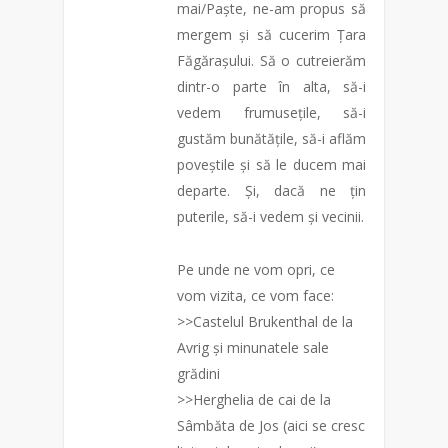
mai/Paște, ne-am propus să
mergem și să cucerim Țara
Făgărașului. Să o cutreierăm
dintr-o parte în alta, să-i
vedem frumusețile, să-i
gustăm bunătățile, să-i aflăm
poveștile și să le ducem mai
departe. Și, dacă ne țin
puterile, să-i vedem și vecinii.
Pe unde ne vom opri, ce
vom vizita, ce vom face:
>>Castelul Brukenthal de la
Avrig și minunatele sale
grădini
>>Herghelia de cai de la
Sâmbăta de Jos (aici se cresc