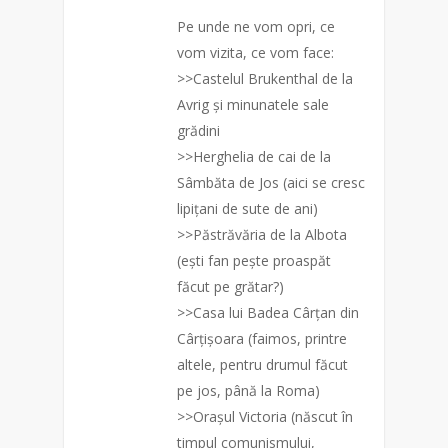
Pe unde ne vom opri, ce
vom vizita, ce vom face:
>>Castelul Brukenthal de la
Avrig și minunatele sale
grădini
>>Herghelia de cai de la
Sâmbăta de Jos (aici se cresc
lipițani de sute de ani)
>>Păstrăvăria de la Albota
(ești fan pește proaspăt
făcut pe grătar?)
>>Casa lui Badea Cârțan di
n
Cârțișoara (faimos, printre
altele, pentru drumul făcut
pe jos, până la Roma)
>>Orașul Victoria (născut în
timpul comunismului,