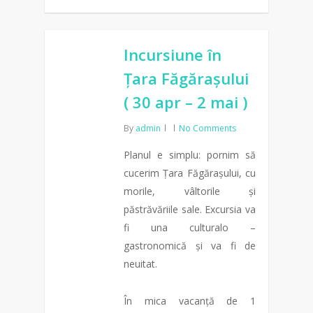
0
Incursiune în
Țara Făgărașului
( 30 apr – 2 mai )
By
admin
No Comments
Planul e simplu: pornim să
cucerim Țara Făgărașului, cu
morile, vâltorile și
păstrăvăriile sale. Excursia va
fi una culturalo –
gastronomică și va fi de
neuitat.
În mica vacanță de 1