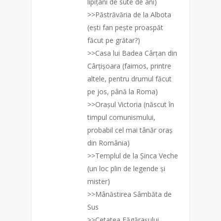
lipițani de sute de ani)
>>Păstrăvăria de la Albota
(ești fan pește proaspăt
făcut pe grătar?)
>>Casa lui Badea Cârțan di
n
Cârțișoara (faimos, printre
altele, pentru drumul făcut
pe jos, până la Roma)
>>Orașul Victoria (născut în
timpul comunismului,
probabil cel mai tânăr oraș
din România)
>>Templul de la Șinca Veche
(un loc plin de legende și
mister)
>>Mânăstirea Sâmbăta de
Sus
>>Cetatea Făgărașului