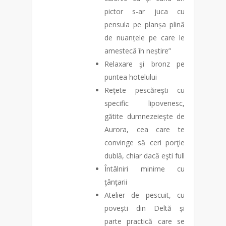
pictor s-ar juca cu
pensula pe planșa plină
de nuanțele pe care le
amestecă în neștire”
Relaxare şi bronz pe
puntea hotelului
Reţete pescăreşti cu
specific lipovenesc,
gătite dumnezeieşte de
Aurora, cea care te
convinge să ceri porţie
dublă, chiar dacă eşti full
Întâlniri minime cu
ţânţarii
Atelier de pescuit, cu
povești din Deltă și
parte practică care se