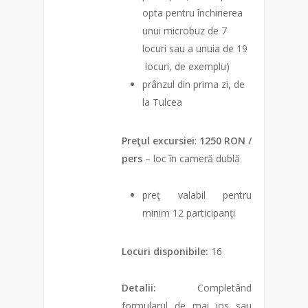
opta pentru închirierea
unui microbuz de 7
locuri sau a unuia de 19
locuri, de exemplu)
prânzul din prima zi, de
la Tulcea
Preţul excursiei
:
1250
RON /
pers
– loc în cameră dublă
preţ valabil pentru
minim 12 participanţi
Locuri disponibile:
16
Detalii:
Completând
formularul de mai jos sau