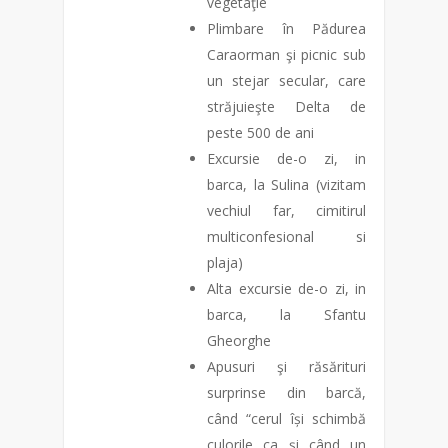
vegetaţie
Plimbare în Pădurea
Caraorman şi picnic sub
un stejar secular, care
străjuieşte Delta de
peste 500 de ani
Excursie de-o zi, in
barca, la Sulina (vizitam
vechiul far, cimitirul
multiconfesional si
plaja)
Alta excursie de-o zi, in
barca, la Sfantu
Gheorghe
Apusuri şi răsărituri
surprinse din barcă,
când “cerul își schimbă
culorile ca și când un