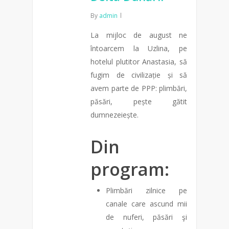
By
admin
La mijloc de august ne
întoarcem la Uzlina, pe
hotelul plutitor Anastasia, să
fugim de civilizație și să
avem parte de PPP: plimbări,
păsări, pește gătit
dumnezeiește.
Din
program:
Plimbări zilnice pe
canale care ascund mii
de nuferi, păsări şi