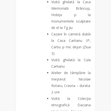
Vizită ghidată la Casa
Memorială Brâncuşi,
Hobiţa şi la
monumentele sculptate
de el la Tg Jiu
Cazare în cameră dublă
la Casa Cartianu 3*,
Cartiu şi mic dejun (Ziua
3)
Vizită ghidată la Cula
Cartianu
Atelier de tâmplărie la
meşterul Nicolae
Rotaru, Crasna – durata:
2 ore
Vizită la Colecţia
etnografică Daciana