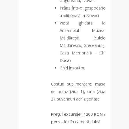
Ungureanu, Novaci
Prânz într-o gospodărie
tradiţională la Novaci
Vizită ghidată la
Ansamblul Muzeal
Măldăreşti (culele
Măldărescu, Greceanu şi
Casa Memorială I. Gh.
Duca)
Ghid însoțitor.
Costuri suplimentare: masa
de prânz (ziua 1), cina (ziua
2), suveniruri achiziţionate
Preţul excursiei
:
1200 RON /
pers
– loc în cameră dublă