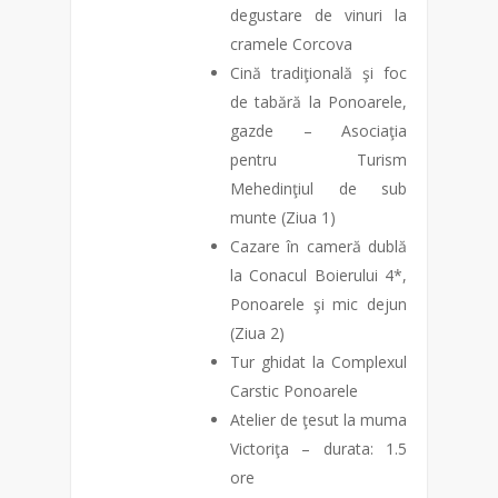
degustare de vinuri la
cramele Corcova
Cină tradiţională şi foc
de tabără la Ponoarele,
gazde – Asociaţia
pentru Turism
Mehedinţiul de sub
munte (Ziua 1)
Cazare în cameră dublă
la Conacul Boierului 4*,
Ponoarele şi mic dejun
(Ziua 2)
Tur ghidat la Complexul
Carstic Ponoarele
Atelier de ţesut la muma
Victoriţa – durata: 1.5
ore