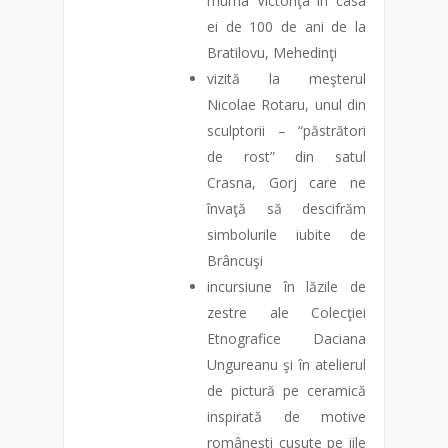
muma Victoriţa în casa
ei de 100 de ani de la
Bratilovu, Mehedinţi
vizită la meşterul
Nicolae Rotaru, unul din
sculptorii – “păstrători
de rost” din satul
Crasna, Gorj care ne
învaţă să descifrăm
simbolurile iubite de
Brâncuşi
incursiune în lăzile de
zestre ale Colecţiei
Etnografice Daciana
Ungureanu şi în atelierul
de pictură pe ceramică
inspirată de motive
româneşti cusute pe iile