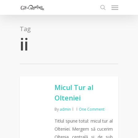
Tag
ii
Micul Tur al
Olteniei
By
admin
One Comment
Titlul spune totul: micul tur al
Olteniei. Mergem să cucerim
Oltenia centrală și de sub