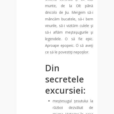
munte, de la Olt până
dincolo de Jiu. Mergem să-i
mâncăm bucatele, să-i bem
vinurile, să-i vizităm culele şi
să-i aflăm meşteşugurile şi
legendele. O să fie epic.
Aproape epopeic. O să aveţi
ce să le povestiţi nepoţilor.
Din
secretele
excursiei:
meştesugul ţesutului la
război dezvăluit de