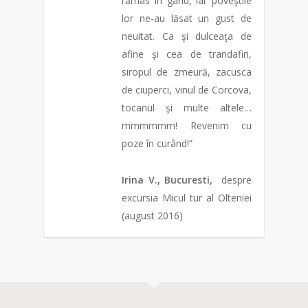
rămas în gând, iar poveştile
lor ne-au lăsat un gust de
neuitat. Ca şi dulceaţa de
afine şi cea de trandafiri,
siropul de zmeură, zacusca
de ciuperci, vinul de Corcova,
tocanul şi multe altele…
mmmmmm! Revenim cu
poze în curând!”
Irina V., Bucuresti,
despre
excursia Micul tur al Olteniei
(august 2016)
0