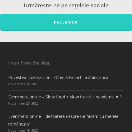
Urmărește-ne pe rețelele sociale
FACEBOOK
Fresh from the blog
Povestea cozonacilor – Oltenia Brunch la Aninișanca
November 25, 2020
Eveniment online – Slow food + slow travel + pandemie = ?
November 20, 2020
Eveniment online – dezbatere despre Ce facem cu merele
românești?
November 18, 2020