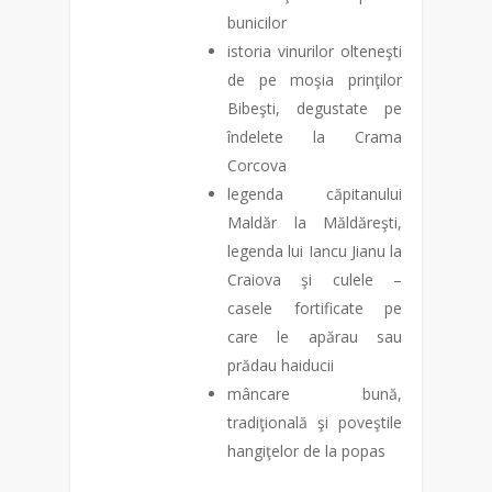
bunicilor
istoria vinurilor olteneşti
de pe moşia prinţilor
Bibeşti, degustate pe
îndelete la Crama
Corcova
legenda căpitanului
Maldăr la Măldăreşti,
legenda lui Iancu Jianu la
Craiova şi culele –
casele fortificate pe
care le apărau sau
prădau haiducii
mâncare bună,
tradiţională şi poveştile
hangiţelor de la popas