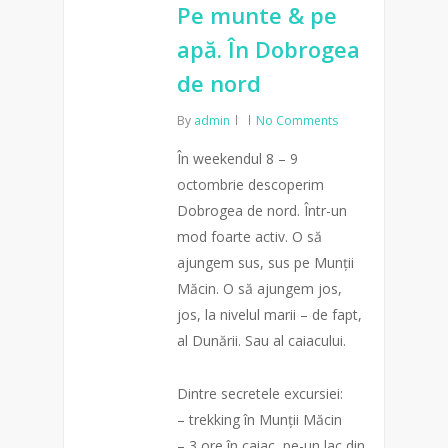
Pe munte & pe
apă. În Dobrogea
de nord
By
admin
No Comments
În weekendul 8 – 9
octombrie descoperim
Dobrogea de nord. Într-un
mod foarte activ. O să
ajungem sus, sus pe Munții
Măcin. O să ajungem jos,
jos, la nivelul marii – de fapt,
al Dunării. Sau al caiacului.
Dintre secretele excursiei:
– trekking în Munții Măcin
– 3 ore în caiac, pe-un lac din