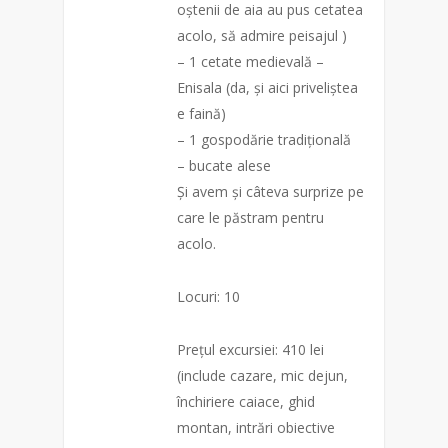
oștenii de aia au pus cetatea
acolo, să admire peisajul )
– 1 cetate medievală –
Enisala (da, și aici priveliștea
e faină)
– 1 gospodărie tradițională
– bucate alese
Și
avem și câteva surprize pe
care le păstram pentru
acolo.
Locuri: 10
Prețul excursiei: 410 lei
(include cazare, mic dejun,
închiriere caiace, ghid
montan, intrări obiective