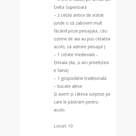
Delta Superioară
– 2 cetăți antice de vizitat
(unde o să zabovim mult
făcând poze peisajului, căci
oștenii de aia au pus cetatea
acolo, să admire peisajul )
– 1 cetate medievală –
Enisala (da, și aici priveliștea
e faină)
– 1 gospodărie tradițională
– bucate alese
Și
avem și câteva surprize pe
care le păstram pentru
acolo.
Locuri: 10