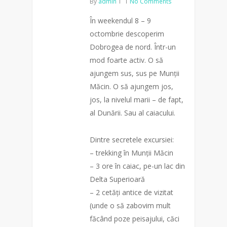
By
admin
No Comments
În weekendul 8 – 9
octombrie descoperim
Dobrogea de nord. Într-un
mod foarte activ. O să
ajungem sus, sus pe Munții
Măcin. O să ajungem jos,
jos, la nivelul marii – de fapt,
al Dunării. Sau al caiacului.
Dintre secretele excursiei:
– trekking în Munții Măcin
– 3 ore în caiac, pe-un lac din
Delta Superioară
– 2 cetăți antice de vizitat
(unde o să zabovim mult
făcând poze peisajului, căci