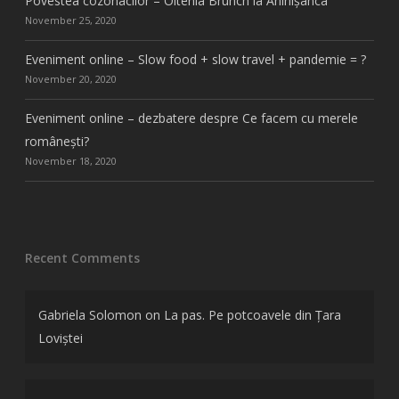
Povestea cozonacilor – Oltenia Brunch la Aninișanca
November 25, 2020
Eveniment online – Slow food + slow travel + pandemie = ?
November 20, 2020
Eveniment online – dezbatere despre Ce facem cu merele
românești?
November 18, 2020
Recent Comments
Gabriela Solomon
on
La pas. Pe potcoavele din Țara
Loviștei