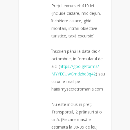
Prețul excursiei: 410 lei
(include cazare, mic dejun,
închiriere caiace, ghid
montan, intrări obiective
turistice, taxă excursie)
Înscrieri până la data de: 4
octombrie, în formularul de
aici (
https://goo.gl/forms/
MYYECUwGmdzbd3q42
) sau
cu un e-mail pe
hai@mysecretromania.com
Nu este inclus în preț:
Transportul, 2 prânzuri și o
cină. (Fiecare masă e
estimata la 30-35 de lei.)