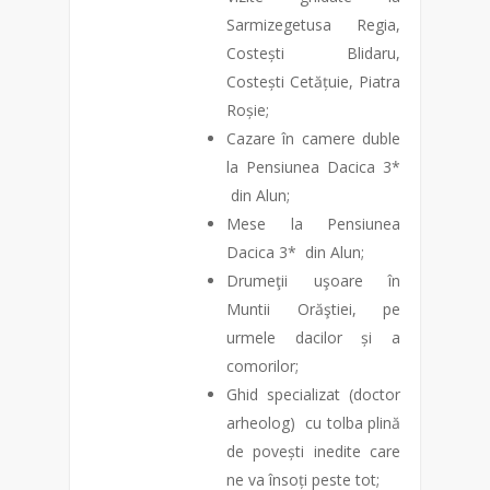
Sarmizegetusa Regia,
Costești Blidaru,
Costești Cetățuie, Piatra
Roșie;
Cazare în camere duble
la Pensiunea Dacica 3*
din Alun;
Mese la Pensiunea
Dacica 3* din Alun;
Drumeţii uşoare în
Muntii Orăştiei, pe
urmele dacilor și a
comorilor;
Ghid specializat (doctor
arheolog) cu tolba plină
de povești inedite care
ne va însoți peste tot;