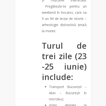
și mișcările inamicului.
Pregătește-te pentru un
weekend în bocanci, care va
fi un fel de lecție de istorie –
arheologie distractivă ținută
la munte.
Turul de
trei zile (23
-25 iunie)
include:
Transport București –
Alun – București în
microbuz;
Vizite ghidate la