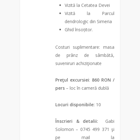
Vizită la Cetatea Devei
Vizită la Parcul
dendrologic din Simeria
Ghid însoțitor.
Costuri suplimentare: masa
de prânz de sâmbătă,
suveniruri achiziţionate
Preţul excursiei
:
86
0 RON /
pers
– loc în cameră dublă
Locuri disponibile:
10
Înscrieri & detalii:
Gabi
Solomon – 0745 499 371 şi
pe mail la