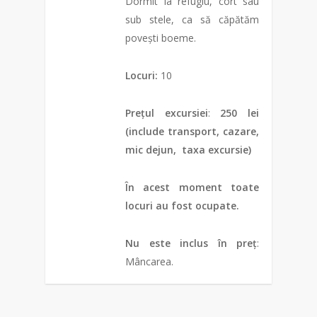
Dormit la refugiu, cort sau
sub stele, ca să căpătăm
povești boeme.
Locuri:
10
Prețul excursiei
:
250 lei
(include transport, cazare,
mic dejun, taxa excursie)
În acest moment toate
locuri au fost ocupate.
Nu este inclus în preț
:
Mâncarea.
0