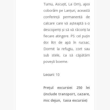
Turnu, Ascuțit, La Om), apoi
coborâm pe Lanțuri, această
conferință permanentă de
calcare care vă așteaptă s-o
descoperiți și să vă răcoriți la
fiecare atingere. PS: cel puțin
doi litri de apă în rucsac.
Dormit la refugiu, cort sau
sub stele, ca să căpătăm
povești boeme.
Locuri:
10
Prețul excursiei
:
250 lei
(include transport, cazare,
mic dejun, taxa excursie)