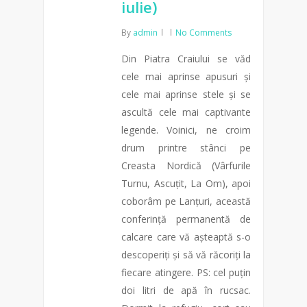
iulie)
By
admin
No Comments
Din Piatra Craiului se văd
cele mai aprinse apusuri și
cele mai aprinse stele și se
ascultă cele mai captivante
legende. Voinici, ne croim
drum printre stânci pe
Creasta Nordică (Vârfurile
Turnu, Ascuțit, La Om), apoi
coborâm pe Lanțuri, această
conferință permanentă de
calcare care vă așteaptă s-o
descoperiți și să vă răcoriți la
fiecare atingere. PS: cel puțin
doi litri de apă în rucsac.