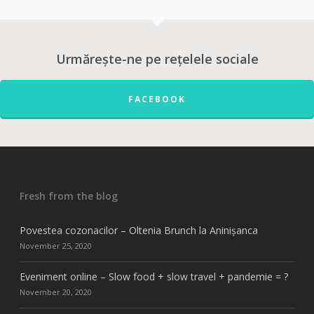
Urmărește-ne pe rețelele sociale
FACEBOOK
Fresh from the blog
Povestea cozonacilor – Oltenia Brunch la Aninișanca
November 25, 2020
Eveniment online – Slow food + slow travel + pandemie = ?
November 20, 2020