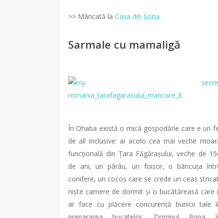
>> Mâncată la
Casa din Șona
Sarmale cu mamaligă
În Ohaba există o mică gospodărie care e un fe
de all inclusive: ai acolo cea mai veche moar
funcțională din Țara Făgărașului, veche de 15
de ani, un pârâu, un foișor, o băncuța într
conifere, un cocoș care se crede un ceas stricat
niște camere de dormit și o bucătăreasă care i
ar face cu plăcere concurență bunicii tale î
prepararea bucatelor. Domnul Popa îț