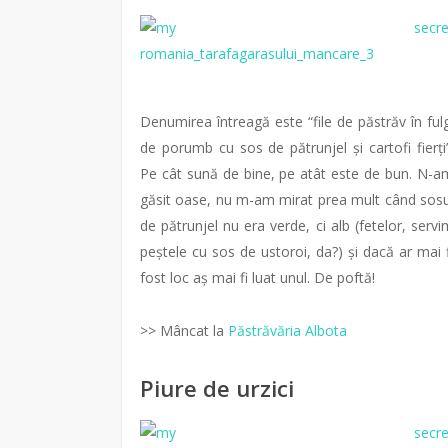
Denumirea întreagă este “file de păstrăv în fulg
de porumb cu sos de pătrunjel și cartofi fierți”
Pe cât sună de bine, pe atât este de bun. N-a
găsit oase, nu m-am mirat prea mult când sosu
de pătrunjel nu era verde, ci alb (fetelor, servi
peștele cu sos de ustoroi, da?) și dacă ar mai f
fost loc aș mai fi luat unul. De poftă!
>> Mâncat la
Păstrăvăria Albota
Piure de urzici