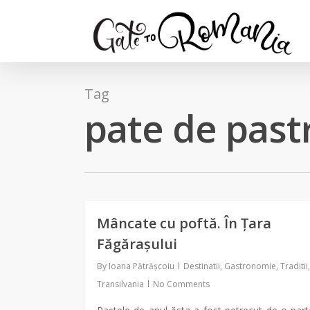
Tag
pate de past
Mâncate cu poftă. În Țara
Făgărașului
By
Ioana Pătrășcoiu
Destinatii
,
Gastronomie
,
Traditii
,
Transilvania
No Comments