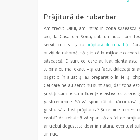
Prăjitură de rubarbar
Am trecut Oltul, am intrat în zona săsească ș
aici, la Casa din Șona, sub un nuc, am fos
serviți cu ceai și cu
prăjitură de rubarbă
. Dac
auziți de rubarbă, să știți că la mijloc e o chesti
săsească. Ei sunt cei care au luat planta asta 
tulpina ei, mai exact – și au făcut dulceață și a
băgat-o în aluat și au preparat-o în fel și chip
Cei care ne-au servit nu sunt sași, dar zona est
și știți cum e cu influențele astea culturale. Ș
gastronomice. Să vă spun cât de răcoroasă ș
gustoasă a fost prăjiturica? Și ce bine a mers c
ceaiul? Ar trebui să vă spun că astfel de prajitur
ar trebui degustate doar în natura, eventual su
un nuc.