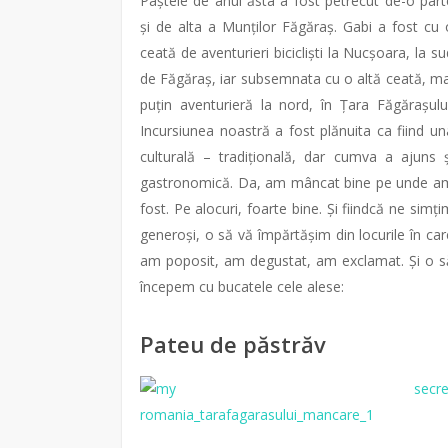
Paștele de anul ăsta a fost petrecut de-o part
și de alta a Munților Făgăraș. Gabi a fost cu 
ceată de aventurieri bicicliști la Nucșoara, la su
de Făgăraș, iar subsemnata cu o altă ceată, ma
puțin aventurieră la nord, în Țara Făgărașului
Incursiunea noastră a fost plănuita ca fiind un
culturală – tradițională, dar cumva a ajuns ș
gastronomică. Da, am mâncat bine pe unde a
fost. Pe alocuri, foarte bine. Și fiindcă ne simți
generoși, o să vă împărtășim din locurile în car
am poposit, am degustat, am exclamat. Și o s
începem cu bucatele cele alese:
Pateu de păstrăv