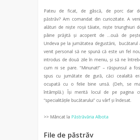
Pateu de ficat, de gâscă, de porc dar d
păstrăv? Am comandat din curiozitate. A veni
alături de niște roșii tăiate, niște triunghiuri d
pâine prăjită și acoperit de …ouă de pește
Undeva pe la jumătatea degustării, bucătarul 
venit personal să ne spună că este un fel nou
introdus de două zile în meniu, și să ne întreb
cum ni se pare. “Minunat!” – răspunsul a fos
spus cu jumătate de gură, căci cealaltă er
ocupată cu o felie bine unsă. (Deh, se ma
întâmplă.) Își merită locul de pe pagina c
“specialitățile bucătarului” cu vârf și îndesat.
>> Mâncat la
Păstrăvăria Albota
File de păstrăv