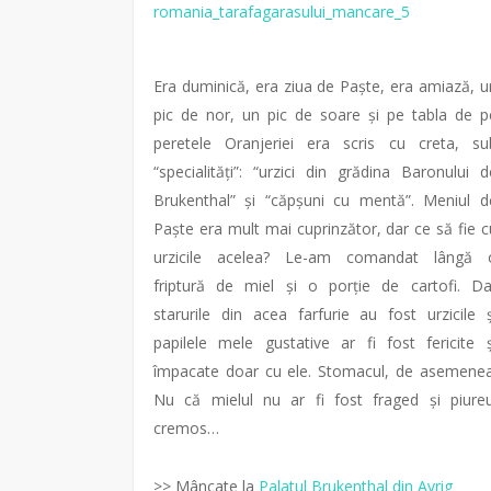
Era duminică, era ziua de Paște, era amiază, u
pic de nor, un pic de soare și pe tabla de p
peretele Oranjeriei era scris cu creta, su
“specialități”: “urzici din grădina Baronului d
Brukenthal” și “căpșuni cu mentă”. Meniul d
Paște era mult mai cuprinzător, dar ce să fie c
urzicile acelea? Le-am comandat lângă 
friptură de miel și o porție de cartofi. Da
starurile din acea farfurie au fost urzicile ș
papilele mele gustative ar fi fost fericite ș
împacate doar cu ele. Stomacul, de asemenea
Nu că mielul nu ar fi fost fraged și piureu
cremos…
>> Mâncate la
Palatul Brukenthal din Avrig