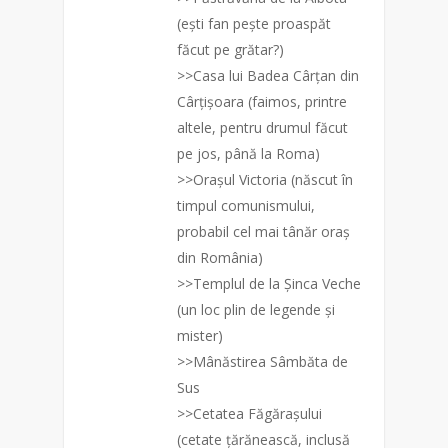
(ești fan pește proaspăt
făcut pe grătar?)
>>Casa lui Badea Cârțan di
n
Cârțișoara (faimos, printre
altele, pentru drumul făcut
pe jos, până la Roma)
>>Orașul Victoria (născut în
timpul comunismului,
probabil cel mai tânăr oraș
din România)
>>Templul de la Șinca Veche
(un loc plin de legende și
mister)
>>Mânăstirea Sâmbăta de
Sus
>>Cetatea Făgărașului
(cetate țărănească, inclusă