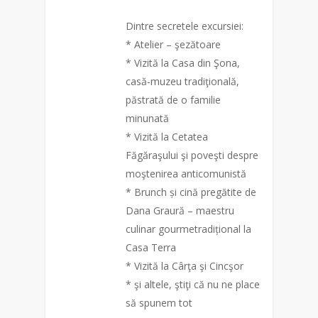
Dintre secretele excursiei:
* Atelier – şezătoare
* Vizită la Casa din Şona,
casă-muzeu tradiţională,
păstrată de o familie
minunată
* Vizită la Cetatea
Făgăraşului şi poveşti despre
moştenirea anticomunistă
* Brunch și cină pregătite de
Dana Graură – maestru
culinar gourmetradițional la
Casa Terra
* Vizită la Cârţa şi Cincşor
* şi altele, ştiţi că nu ne place
să spunem tot