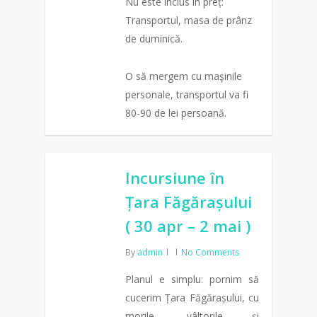
Nu este inclus în preț:
Transportul, masa de prânz
de duminică.
O să mergem cu maşinile
personale, transportul va fi
80-90 de lei persoană.
0
Incursiune în
Țara Făgărașului
( 30 apr – 2 mai )
By
admin
No Comments
Planul e simplu: pornim să
cucerim Țara Făgărașului, cu
morile, vâltorile și