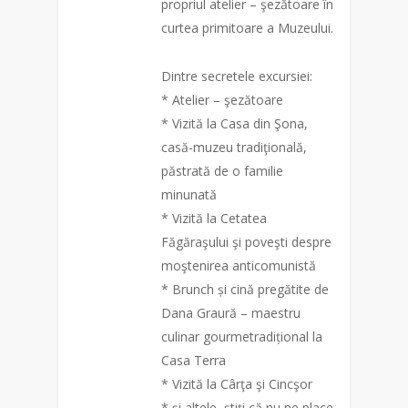
propriul atelier – şezătoare în
curtea primitoare a Muzeului.
Dintre secretele excursiei:
* Atelier – şezătoare
* Vizită la Casa din Şona,
casă-muzeu tradiţională,
păstrată de o familie
minunată
* Vizită la Cetatea
Făgăraşului şi poveşti despre
moştenirea anticomunistă
* Brunch și cină pregătite de
Dana Graură – maestru
culinar gourmetradițional la
Casa Terra
* Vizită la Cârţa şi Cincşor
* şi altele, ştiţi că nu ne place