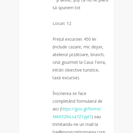
să spunem tot
Locuri: 12
Prețul excursiei: 450 lei
(include cazare, mic dejun,
atelierul şezătoare, brunch,
cină gourmet la Casa Terra,
intrări obiective turistice,
taxă excursie)
Înscrierea se face
completând formularul de
aici (
https://goo.gl/forms/
MAX5ZkiLsa7Z1ypl1
) sau
trimitandu-ne un mail la
hai@mysecretromania.com