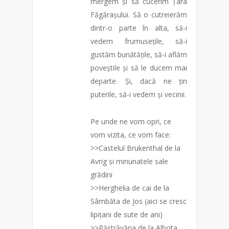
mergem și să cucerim Țara
Făgărașului. Să o cutreierăm
dintr-o parte în alta, să-i
vedem frumusețile, să-i
gustăm bunătățile, să-i aflăm
poveștile și să le ducem mai
departe. Și, dacă ne țin
puterile, să-i vedem și vecinii.
Pe unde ne vom opri, ce
vom vizita, ce vom face:
>>Castelul Brukenthal de la
Avrig și minunatele sale
grădini
>>Herghelia de cai de la
Sâmbăta de Jos (aici se cresc
lipițani de sute de ani)
>>Păstrăvăria de la Albota