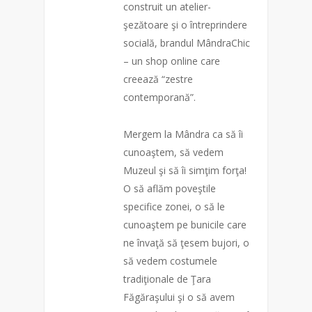
construit un atelier-
şezătoare şi o întreprindere
socială, brandul MândraChic
– un shop online care
creează “zestre
contemporană”.
Mergem la Mândra ca să îi
cunoaştem, să vedem
Muzeul şi să îi simţim forţa!
O să aflăm poveştile
specifice zonei, o să le
cunoaştem pe bunicile care
ne învaţă să ţesem bujori, o
să vedem costumele
tradiţiona
le de Ţara
Făgăraşului şi o să avem