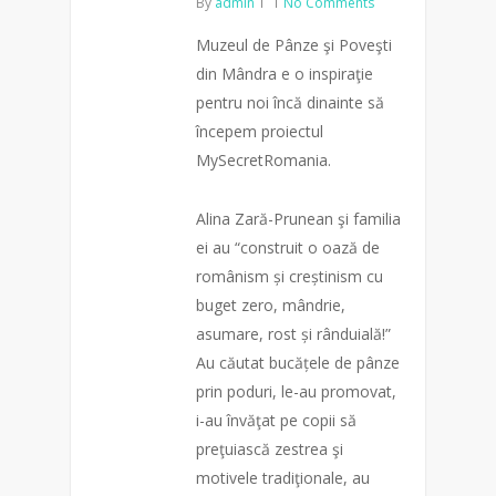
By
admin
No Comments
Muzeul de Pânze şi Poveşti
din Mândra e o inspiraţie
pentru noi încă dinainte să
începem proiectul
MySecretRomania.
Alina Zară-Prunean şi familia
ei au “construit o oază de
românism și creștinism cu
buget zero, mândrie,
asumare, rost și rânduială!”
Au căutat bucățele de pânze
prin poduri, le-au promovat,
i-au învăţat pe copii să
preţuiască zestrea şi
motivele tradiţionale, au