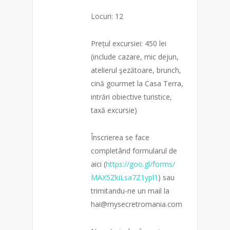
Locuri: 12
Prețul excursiei: 450 lei
(include cazare, mic dejun,
atelierul şezătoare, brunch,
cină gourmet la Casa Terra,
intrări obiective turistice,
taxă excursie)
Înscrierea se face
completând formularul de
aici (
https://goo.gl/forms/
MAX5ZkiLsa7Z1ypl1
) sau
trimitandu-ne un mail la
hai@mysecretromania.com