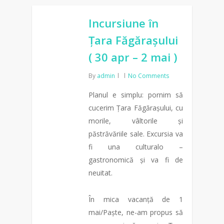
0
Incursiune în
Țara Făgărașului
( 30 apr – 2 mai )
By
admin
No Comments
Planul e simplu: pornim să
cucerim Țara Făgărașului, cu
morile, vâltorile și
păstrăvăriile sale. Excursia va
fi una culturalo –
gastronomică și va fi de
neuitat.
În mica vacanță de 1
mai/Paște, ne-am propus să