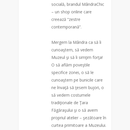
socială, brandul MândraChic
– un shop online care
creează “zestre
contemporană”.
Mergem la Mândra ca să îi
cunoaştem, să vedem
Muzeul şi să îi simţim forţa!
O să aflăm poveştile
specifice zonei, o să le
cunoaştem pe bunicile care
ne învaţă să ţesem bujori, o
să vedem costumele
tradiţiona
le de Ţara
Făgăraşului şi o să avem
propriul atelier – şezătoare în
curtea primitoare a Muzeului.