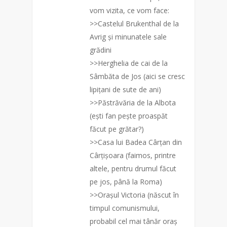
vom vizita, ce vom face:
>>Castelul Brukenthal de la
Avrig și minunatele sale
grădini
>>Herghelia de cai de la
Sâmbăta de Jos (aici se cresc
lipițani de sute de ani)
>>Păstrăvăria de la Albota
(ești fan pește proaspăt
făcut pe grătar?)
>>Casa lui Badea Cârțan di
n
Cârțișoara (faimos, printre
altele, pentru drumul făcut
pe jos, până la Roma)
>>Orașul Victoria (născut în
timpul comunismului,
probabil cel mai tânăr oraș