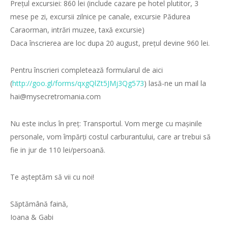
Prețul excursiei: 860 lei (include cazare pe hotel plutitor, 3
mese pe zi, excursii zilnice pe canale, excursie Pădurea
Caraorman, intrări muzee, taxă excursie)
Daca înscrierea are loc dupa 20 august, prețul devine 960 lei.
Pentru înscrieri completează formularul de aici
(
http://goo.gl/forms/
qxgQlZt5JMj3Qg573
) lasă-ne un mail la
hai@mysecretromania.com
Nu este inclus în preț: Transportul. Vom merge cu mașinile
personale, vom împărți costul carburantului, care ar trebui să
fie in jur de 110 lei/persoană.
Te așteptăm să vii cu noi!
Săptămână faină,
Ioana & Gabi