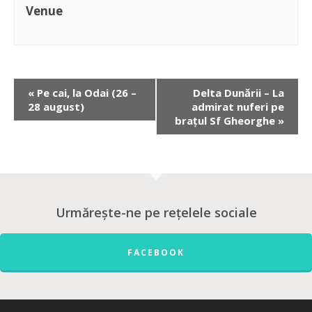
Venue
«
Pe cai, la Odai (26 –
Delta Dunării – La
28 august)
admirat nuferi pe
brațul Sf Gheorghe
»
Urmărește-ne pe rețelele sociale
FACEBOOK