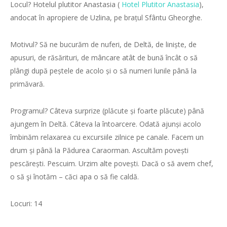
Locul? Hotelul plutitor Anastasia (
Hotel Plutitor Anastasia
),
andocat în apropiere de Uzlina, pe brațul Sfântu Gheorghe.
Motivul? Să ne bucurăm de nuferi, de Deltă, de liniște, de
apusuri, de răsărituri, de mâncare atât de bună încât o să
plângi după peștele de acolo și o să numeri lunile până la
primăvară.
Programul? Câteva surprize (plăcute și foarte plăcute) până
ajungem în Deltă. Câteva la întoarcere. Odată ajunși acolo
îmbinăm relaxarea cu excursiile zilnice pe canale. Facem un
drum și până la
Pădurea Caraorman. Ascultăm povești
pescărești. Pescuim. Urzim alte povești. Dacă o să avem chef,
o să şi înotăm – căci apa o să fie caldă.
Locuri: 14