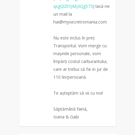
qxgQlZt5JMj3Qg573
) lasă-ne
un mail la
hai@mysecretromania.com
Nu este inclus în preț:
Transportul. Vom merge cu
mașinile personale, vom
împărți costul carburantului,
care ar trebui să fie in jur de
110 lei/persoană.
Te așteptăm să vii cu noi!
Săptămână faină,
Ioana & Gabi
0