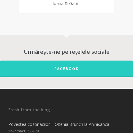
Ioana & Gabi
0
Urmărește-ne pe rețelele sociale
FACEBOOK
Fresh from the blog
Povestea cozonacilor – Oltenia Brunch la Aninișanca
November 25, 2020