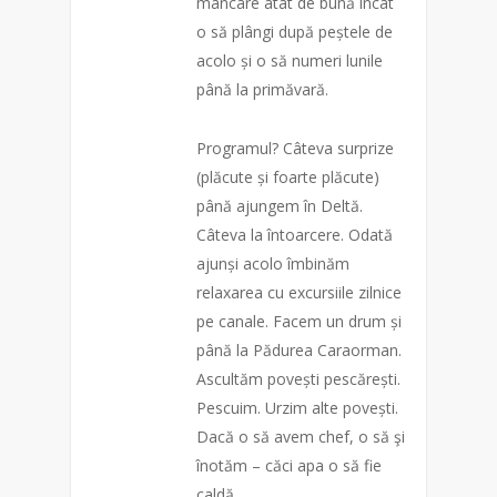
mâncare atât de bună încât
o să plângi după peștele de
acolo și o să numeri lunile
până la primăvară.
Programul? Câteva surprize
(plăcute și foarte plăcute)
până ajungem în Deltă.
Câteva la întoarcere. Odată
ajunși acolo îmbinăm
relaxarea cu excursiile zilnice
pe canale. Facem un drum și
până la
Pădurea Caraorman.
Ascultăm povești pescărești.
Pescuim. Urzim alte povești.
Dacă o să avem chef, o să şi
înotăm – căci apa o să fie
caldă.