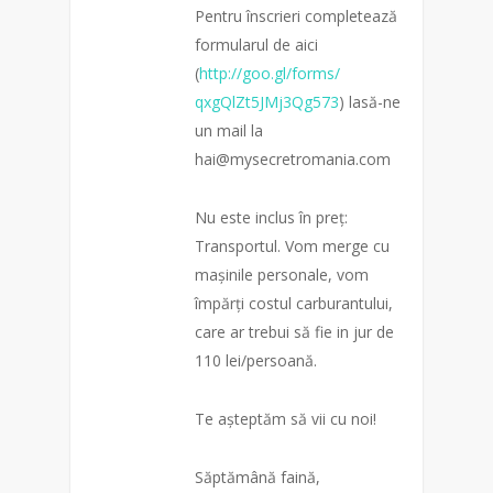
Pentru înscrieri completează
formularul de aici
(
http://goo.gl/forms/
qxgQlZt5JMj3Qg573
) lasă-ne
un mail la
hai@mysecretromania.com
Nu este inclus în preț:
Transportul. Vom merge cu
mașinile personale, vom
împărți costul carburantului,
care ar trebui să fie in jur de
110 lei/persoană.
Te așteptăm să vii cu noi!
Săptămână faină,