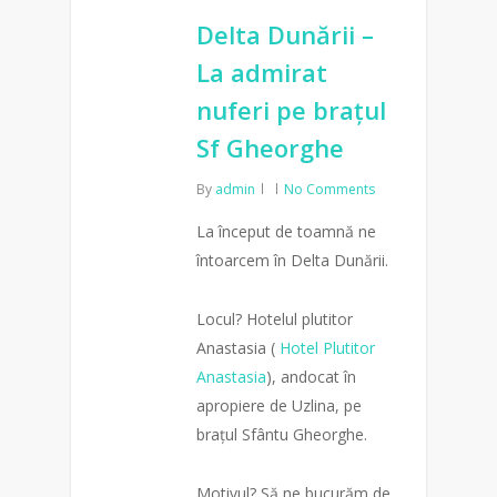
Delta Dunării –
La admirat
nuferi pe brațul
Sf Gheorghe
By
admin
No Comments
La început de toamnă ne
întoarcem în Delta Dunării.
Locul? Hotelul plutitor
Anastasia (
Hotel Plutitor
Anastasia
), andocat în
apropiere de Uzlina, pe
brațul Sfântu Gheorghe.
Motivul? Să ne bucurăm de