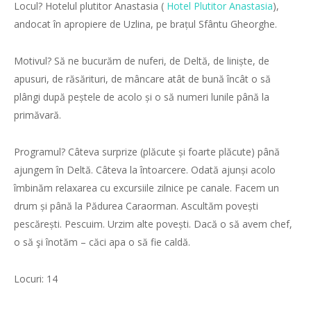
Locul? Hotelul plutitor Anastasia (
Hotel Plutitor Anastasia
),
andocat în apropiere de Uzlina, pe brațul Sfântu Gheorghe.
Motivul? Să ne bucurăm de nuferi, de Deltă, de liniște, de
apusuri, de răsărituri, de mâncare atât de bună încât o să
plângi după peștele de acolo și o să numeri lunile până la
primăvară.
Programul? Câteva surprize (plăcute și foarte plăcute) până
ajungem în Deltă. Câteva la întoarcere. Odată ajunși acolo
îmbinăm relaxarea cu excursiile zilnice pe canale. Facem un
drum și până la
Pădurea Caraorman. Ascultăm povești
pescărești. Pescuim. Urzim alte povești. Dacă o să avem chef,
o să şi înotăm – căci apa o să fie caldă.
Locuri: 14