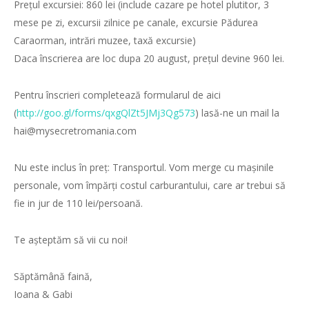
Prețul excursiei: 860 lei (include cazare pe hotel plutitor, 3
mese pe zi, excursii zilnice pe canale, excursie Pădurea
Caraorman, intrări muzee, taxă excursie)
Daca înscrierea are loc dupa 20 august, prețul devine 960 lei.
Pentru înscrieri completează formularul de aici
(
http://goo.gl/forms/
qxgQlZt5JMj3Qg573
) lasă-ne un mail la
hai@mysecretromania.com
Nu este inclus în preț: Transportul. Vom merge cu mașinile
personale, vom împărți costul carburantului, care ar trebui să
fie in jur de 110 lei/persoană.
Te așteptăm să vii cu noi!
Săptămână faină,
Ioana & Gabi