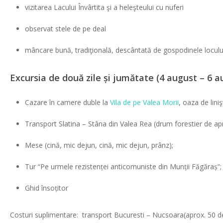
vizitarea Lacului Învârtita şi a heleşteului cu nuferi
observat stele de pe deal
mâncare bună, tradiţională, descântată de gospodinele loculu
Excursia de două zile și jumătate (4 august – 6 a
Cazare în camere duble la
Vila de pe Valea Morii
, oaza de lini
Transport Slatina – Stâna din Valea Rea (drum forestier de ap
Mese (cină, mic dejun, cină, mic dejun, prânz);
Tur “Pe urmele rezistenței anticomuniste din Munții Făgăraș”;
Ghid însoțitor
Costuri suplimentare: transport Bucuresti – Nucsoara(aprox. 50 de l