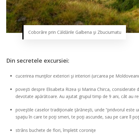
Coborâre prin Căldările Galbena şi Zbuciumatu
Din secretele excursiei:
cucerirea munţilor exteriori şi interiori (urcarea pe Moldovean
poveşti despre Elisabeta Rizea şi Marina Chirca, considerate d
devotate apărătoare. Au ajutat grupul timp de 9 ani, cât au r
poveştile caselor tradiţionale ţărăneşti, unde “pridvorul este 
spaţiu în care te poţi smeri, te poţi ascunde, sau pe care îl poţi
strâns buchete de flori, împletit coroniţe