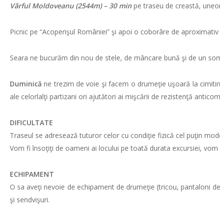
Vârful Moldoveanu (2544m) – 30 min
pe traseu de creastă, uneor
Picnic pe “Acoperişul României” şi apoi o coborâre de aproximati
Seara ne bucurăm din nou de stele, de mâncare bună şi de un som
Duminică
ne trezim de voie şi facem o drumeţie uşoară la cimitirul
ale celorlalţi partizani ori ajutători ai mişcării de rezistenţă antic
DIFICULTATE
Traseul se adresează tuturor celor cu condiţie fizică cel puţin mode
Vom fi însoţiţi de oameni ai locului pe toată durata excursiei, vom 
ECHIPAMENT
O sa aveţi nevoie de echipament de drumeţie (tricou, pantaloni de 
şi sendvişuri.