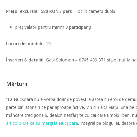
Preţul excursiei
:
58
0 RON / pers
– loc în cameră dublă
preţ valabil pentru minim 8 participanţi
Locuri disponibile:
10
Înscrieri & detalii:
Gabi Solomon – 0745 499 371 şi pe mail la 
Mărturii
“La Nucşoara nu e vorba doar de poveștile astea cu eroi de demult
parte din istorisiri ce par aproape fictive, vin din altă viață, una p
mâncare tradițională, dealuri nesfârșite cu cai care umblă liberi, nuf
articolul De ce să mergi la Nucşoara
, integral pe blogul ei, despre