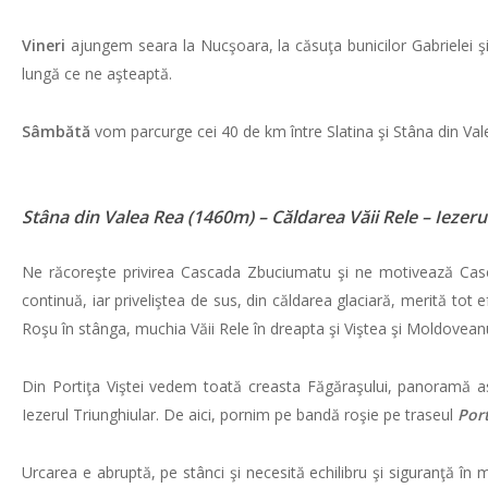
Vineri
ajungem seara la Nucşoara, la căsuţa bunicilor Gabrielei ş
lungă ce ne aşteaptă.
Sâmbătă
vom parcurge cei 40 de km între Slatina şi Stâna din Vale
Stâna din Valea Rea (1460m) – Căldarea Văii Rele – Iezerul
Ne răcoreşte privirea Cascada Zbuciumatu şi ne motivează Casc
continuă, iar priveliştea de sus, din căldarea glaciară, merită tot efo
Roşu în stânga, muchia Văii Rele în dreapta şi Viştea şi Moldoveanu
Din Portiţa Viştei vedem toată creasta Făgăraşului, panoramă asu
Iezerul Triunghiular. De aici, pornim pe bandă roşie pe traseul
Port
Urcarea e abruptă, pe stânci şi necesită echilibru şi siguranţă în 