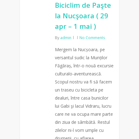
Biciclim de Paşte
la Nucşoara ( 29
apr – 1 mai )
By
admin
No Comments
Mergem la Nucșoara, pe
versantul sudic la Munților
Făgăraș, într-o nouă excursie
culturalo-aventurească.
Scopul nostru va fi să facem
un traseu cu bicicleta pe
dealuri, între casa bunicilor
lui Gabi şi lacul Vidraru, lucru
care ne va ocupa mare parte
din ziua de sâmbătă. Restul
zilelor ni-l vom umple cu
drumeții, cu aflarea