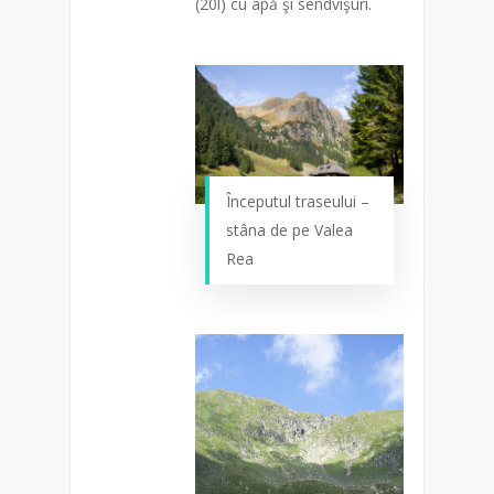
(20l) cu apă şi sendvişuri.
Începutul traseului –
stâna de pe Valea
Rea