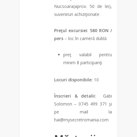
Nucsoara(aprox. 50 de lei),
suveniruri achiziţionate
Preţul excursiei
:
58
0 RON /
pers
– loc în cameră dublă
preţ valabil pentru
minim 8 participanţi
Locuri disponibile:
10
Înscrieri & detalii:
Gabi
Solomon – 0745 499 371 şi
pe mail la
hai@mysecretromania.com