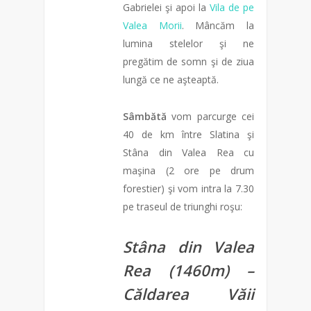
Gabrielei şi apoi la
Vila de pe
Valea Morii
. Mâncăm la
lumina stelelor şi ne
pregătim de somn şi de ziua
lungă ce ne aşteaptă.
Sâmbătă
vom parcurge cei
40 de km între Slatina şi
Stâna din Valea Rea cu
maşina (2 ore pe drum
forestier) şi vom intra la 7.30
pe traseul de triunghi roşu:
Stâna din Valea
Rea (1460m) –
Căldarea Văii