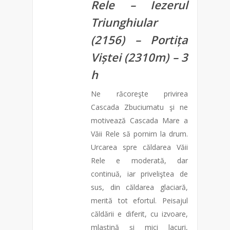
Rele – Iezerul
Triunghiular
(2156) – Portița
Viștei (2310m) – 3
h
Ne răcoreşte privirea
Cascada Zbuciumatu şi ne
motivează Cascada Mare a
Văii Rele să pornim la drum.
Urcarea spre căldarea Văii
Rele e moderată, dar
continuă, iar priveliştea de
sus, din căldarea glaciară,
merită tot efortul. Peisajul
căldării e diferit, cu izvoare,
mlaştină şi mici lacuri,