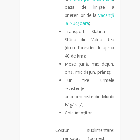
oaza de linişte a
prietenilor de la
Vacanţă
la Nucşoara
;
Transport Slatina –
Stâna din Valea Rea
(drum forestier de aprox
40 de km);
Mese (cină, mic dejun,
cină, mic dejun, prânz);
Tur “Pe urmele
rezistenței
anticomuniste din Munții
Făgăraș”;
Ghid însoțitor
Costuri suplimentare:
transport Bucuresti –