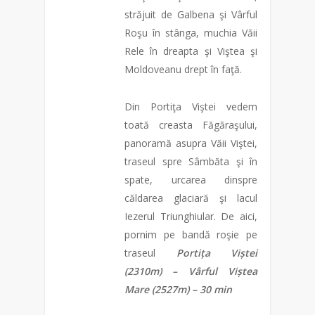
străjuit de Galbena şi Vârful
Roşu în stânga, muchia Văii
Rele în dreapta şi Viştea şi
Moldoveanu drept în faţă.
Din Portiţa Viştei vedem
toată creasta Făgăraşului,
panoramă asupra Văii Viştei,
traseul spre Sâmbăta şi în
spate, urcarea dinspre
căldarea glaciară şi lacul
Iezerul Triunghiular. De aici,
pornim pe bandă roşie pe
traseul
Portița Viștei
(2310m) – Vârful Viștea
Mare (2527m) – 30 min