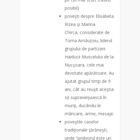
posibil)
poveşti despre Elisabeta
Rizea şi Marina
Chirca, considerate de
Toma Arnăuţoiu, liderul
grupului de partizani
Haiducii Muscelului de la
Nucşoara, cele mai
devotate apărătoare. Au
ajutat grupul timp de 9
ani, cât au reuşit aceştia
să supravieţuiască în
munţi, ducându-le
mâncare, arme, mesaje.
poveştile caselor
tradiţionale ţărăneşti,
unde “pridvorul este un