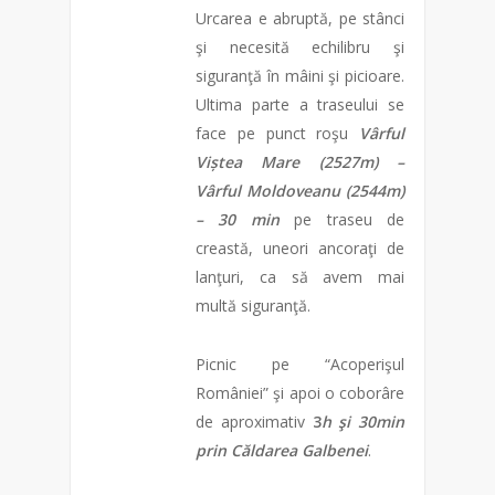
Urcarea e abruptă, pe stânci
şi necesită echilibru şi
siguranţă în mâini şi picioare.
Ultima parte a traseului se
face pe punct roşu
Vârful
Viștea Mare (2527m) –
Vârful Moldoveanu (2544m)
– 30 min
pe traseu de
creastă, uneori ancoraţi de
lanţuri, ca să avem mai
multă siguranţă.
Picnic pe “Acoperişul
României” şi apoi o coborâre
de aproximativ
3
h şi 30min
prin Căldarea Galbenei
.