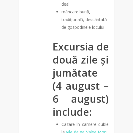
deal
mâncare bună,
tradiţională, descântată
de gospodinele locului
Excursia de
două zile și
jumătate
(4 august –
6 august)
include:
Cazare în camere duble
la
Vila de pe Valea Morii
,