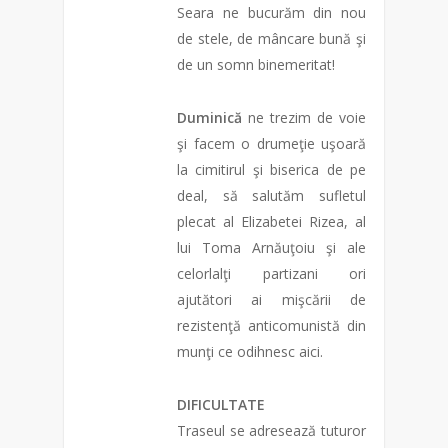
Seara ne bucurăm din nou
de stele, de mâncare bună şi
de un somn binemeritat!
Duminică
ne trezim de voie
şi facem o drumeţie uşoară
la cimitirul şi biserica de pe
deal, să salutăm sufletul
plecat al Elizabetei Rizea, al
lui Toma Arnăuţoiu şi ale
celorlalţi partizani ori
ajutători ai mişcării de
rezistenţă anticomunistă din
munţi ce odihnesc aici.
DIFICULTATE
Traseul se adresează tuturor