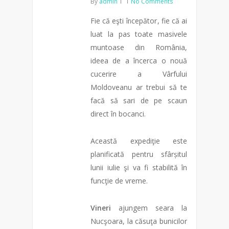
By
admin
No Comments
Fie că eşti începător, fie că ai
luat la pas toate masivele
muntoase din România,
ideea de a încerca o nouă
cucerire a Vârfului
Moldoveanu ar trebui să te
facă să sari de pe scaun
direct în bocanci.
Această expediţie este
planificată pentru sfârșitul
lunii iulie şi va fi stabilită în
funcţie de vreme.
Vineri
ajungem seara la
Nucşoara, la căsuţa bunicilor