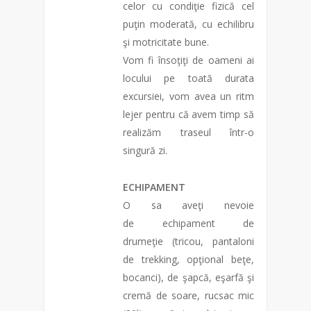
celor cu condiţie fizică cel
puţin moderată, cu echilibru
şi motricitate bune.
Vom fi însoţiţi de oameni ai
locului pe toată durata
excursiei, vom avea un ritm
lejer pentru că avem timp să
realizăm traseul într-o
singură zi.
ECHIPAMENT
O sa aveţi nevoie
de echipament de
drumeţie (tricou, pantaloni
de trekking, opţional beţe,
bocanci), de şapcă, eşarfă şi
cremă de soare, rucsac mic