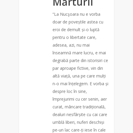
Mărturii
“La Nucşoara nu e vorba
doar de poveștile astea cu
eroi de demult și-o luptă
pentru o libertate care,
adesea, azi, nu mai
înseamnă mare lucru, e mai
degrabă parte din istorisiri ce
par aproape fictive, vin din
altă viață, una pe care mulți
n-o mai înțelegem. E vorba și
despre loc în sine,
împrejurimi cu cer senin, aer
curat, mâncare tradițională,
dealuri nesfârșite cu cai care
umblă liberi, nuferi deschiși
pe-un lac care-ți iese în cale