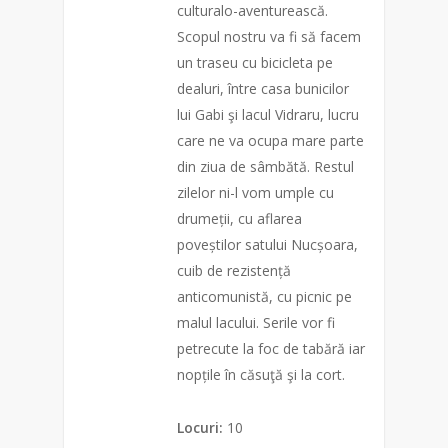
culturalo-aventurească.
Scopul nostru va fi să facem
un traseu cu bicicleta pe
dealuri, între casa bunicilor
lui Gabi şi lacul Vidraru, lucru
care ne va ocupa mare parte
din ziua de sâmbătă. Restul
zilelor ni-l vom umple cu
drumeții, cu aflarea
poveștilor satului Nucșoara,
cuib de rezistență
anticomunistă, cu picnic pe
malul lacului. Serile vor fi
petrecute la foc de tabără iar
nopțile în căsuţă şi la cort.
Locuri:
10