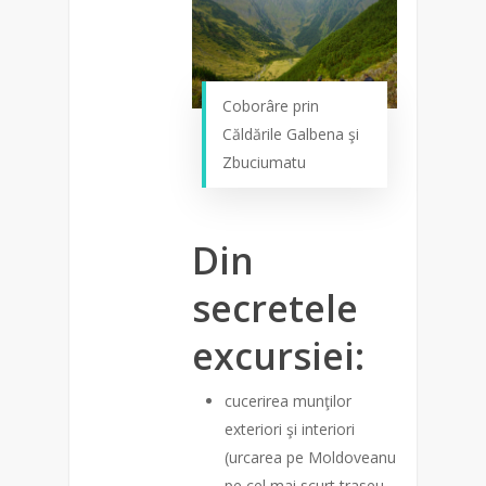
Coborâre prin
Căldările Galbena şi
Zbuciumatu
Din
secretele
excursiei:
cucerirea munţilor
exteriori şi interiori
(urcarea pe Moldoveanu
pe cel mai scurt traseu