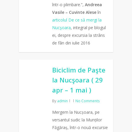
într-o plimbare.”,
Andreea
Vasile – Cuvinte Alese
în
articolul De ce să mergi la
Nucşoara
, integral pe blogul
ei, despre excursia la strâns
de fân din iulie 2016
0
Biciclim de Paşte
la Nucşoara ( 29
apr – 1 mai )
By
admin
No Comments
Mergem la Nucșoara, pe
versantul sudic la Munților
Făgăraș, într-o nouă excursie