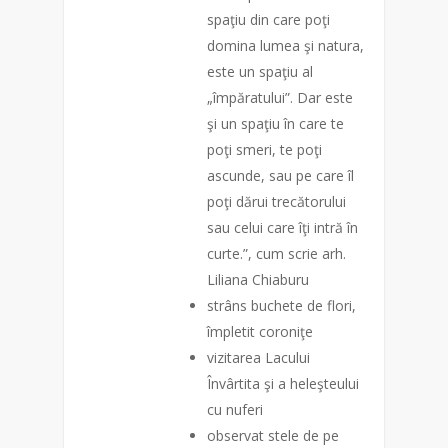
spaţiu din care poţi
domina lumea şi natura,
este un spaţiu al
„împăratului”. Dar este
şi un spaţiu în care te
poţi smeri, te poţi
ascunde, sau pe care îl
poţi dărui trecătorului
sau celui care îţi intră în
curte.”, cum scrie arh.
Liliana Chiaburu
strâns buchete de flori,
împletit coroniţe
vizitarea Lacului
Învârtita şi a heleşteului
cu nuferi
observat stele de pe