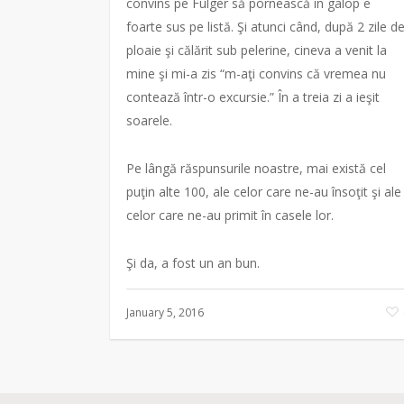
convins pe Fulger să pornească în galop e
foarte sus pe listă. Şi atunci când, după 2 zile d
ploaie şi călărit sub pelerine, cineva a venit la
mine şi mi-a zis “m-aţi convins că vremea nu
contează într-o excursie.” În a treia zi a ieşit
soarele.
Pe lângă răspunsurile noastre, mai există cel
puţin alte 100, ale celor care ne-au însoţit şi ale
celor care ne-au primit în casele lor.
Şi da, a fost un an bun.
January 5, 2016