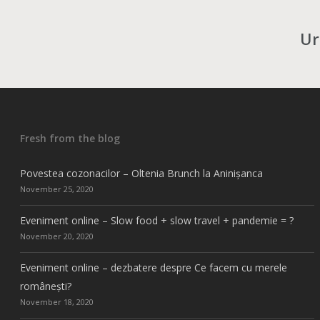
Ur
Fresh from the blog
Povestea cozonacilor – Oltenia Brunch la Aninișanca
November 25, 2020
Eveniment online – Slow food + slow travel + pandemie = ?
November 20, 2020
Eveniment online – dezbatere despre Ce facem cu merele
românești?
November 18, 2020