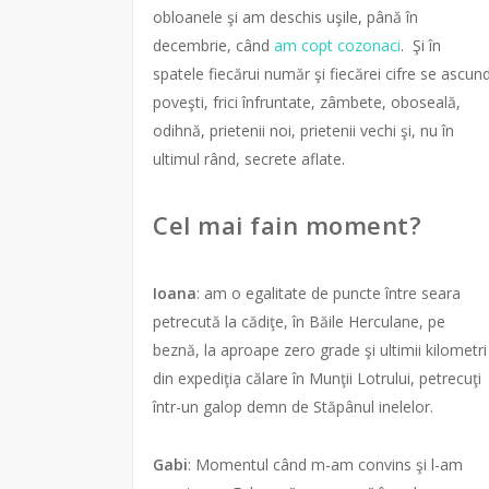
obloanele şi am deschis uşile, până în
decembrie, când
am copt cozonaci
. Şi în
spatele fiecărui număr şi fiecărei cifre se ascun
poveşti, frici înfruntate, zâmbete, oboseală,
odihnă, prietenii noi, prietenii vechi şi, nu în
ultimul rând, secrete aflate.
Cel mai fain moment?
Ioana
: am o egalitate de puncte între seara
petrecută la cădiţe, în Băile Herculane, pe
beznă, la aproape zero grade şi ultimii kilometri
din expediţia călare în Munţii Lotrului, petrecuţi
într-un galop demn de Stăpânul inelelor.
Gabi
: Momentul când m-am convins şi l-am