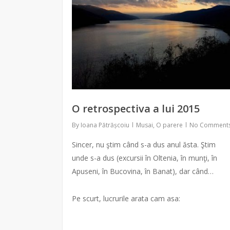
O retrospectiva a lui 2015
By
Ioana Pătrășcoiu
Musai
,
O parere
No Comment
Sincer, nu ştim când s-a dus anul ăsta. Ştim
unde s-a dus (excursii în Oltenia, în munţi, în
Apuseni, în Bucovina, în Banat), dar când…
Pe scurt, lucrurile arata cam asa: