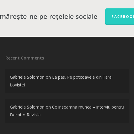
mărește-ne pe rețelele sociale
FACEBOO
Recent Comments
Gabriela Solomon
on
La pas. Pe potcoavele din Țara
Loviștei
Gabriela Solomon
on
Ce inseamna munca – interviu pentru
Decat o Revista