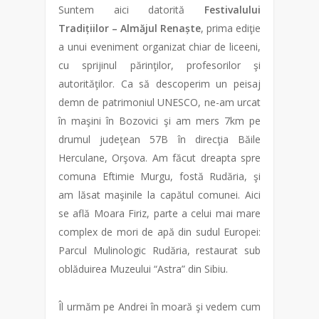
Suntem aici datorită
Festivalului
Tradițiilor – Almăjul Renaște
, prima ediţie
a unui eveniment organizat chiar de liceeni,
cu sprijinul părinţilor, profesorilor şi
autorităţilor. Ca să descoperim un peisaj
demn de patrimoniul UNESCO, ne-am urcat
în maşini în Bozovici şi am mers 7km pe
drumul judeţean 57B în direcţia Băile
Herculane, Orşova. Am făcut dreapta spre
comuna Eftimie Murgu, fostă Rudăria, şi
am lăsat maşinile la capătul comunei. Aici
se află Moara Firiz, parte a celui mai mare
complex de mori de apă din sudul Europei:
Parcul Mulinologic Rudăria, restaurat sub
oblăduirea Muzeului “Astra” din Sibiu.
Îl urmăm pe Andrei în moară şi vedem cum