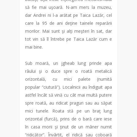
să fie mai uşoară. N-am mers la muzeu,
dar Andrei ni l-a arătat pe Taica Lazăr, cel
care la 95 de ani deţine tainele reparării
morilor. Mai sunt şi alţi meşteri în sat, dar
tot vin să îl întrebe pe Taica Lazăr cum e
mai bine.
Sub moară, un jgheab lung prinde apa
râului şi o duce spre o roată metalică
orizontală, cu mici palete (numită
popular “ciutură”). Localnicii au îndiguit apa
astfel încât să vină cu cât mai multă putere
spre roată, au ridicat praguri sau au săpat
mici tunele. Roata stă pe un braţ lung
orizontal (furcă), prins de o bară care iese
în casa morii şi ţinut de un mâner numit
“ridicător”. Învârtit, el ridică sau coboară