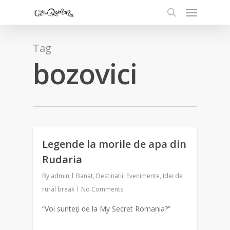
Tag
bozovici
Legende la morile de apa din
1
Rudaria
By
admin
Banat
,
Destinatii
,
Evenimente
,
Idei de
rural break
No Comments
“Voi sunteţi de la My Secret Romania?”