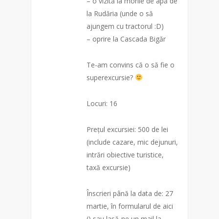
– o vizită la morile de apă de
la Rudăria (unde o să
ajungem cu tractorul :D)
– oprire la Casca
da Bigăr
Te-am convins că o să fie o
superexcursie?
Locuri: 16
Prețul excursiei: 500 de lei
(include cazare, mic dejunuri,
intrări obiective turistice,
taxă excursie)
Înscrieri până la data de: 27
martie, în formularul de aici
() sau lasă-ne un mail la