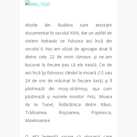
Morile din Rudăria sunt atestate
documentar în secolul XVIII, dar un astfel de
sistem hidraulic se folosea aici încă din
secolul II. Noi am văzut de aproape doar 8
dintre cele 22 de mori rămase şi ne-am
bucurat la fiecare pas că ele există. Cei de
aici încă îşi folosesc rândul la moară (12 sau
24 de ore de măcinat în fiecare lună) şi îl
păstrează din moşi-strămoşi, aşa cum
păstrează şi numele morilor: Firiz, Moara
de la Tunel, Îndărătnica dintre Râuri,
Trăiloanea, Roşoanea, Popeasca,
Maxinoanea.
O altă legendă spune că morarul care