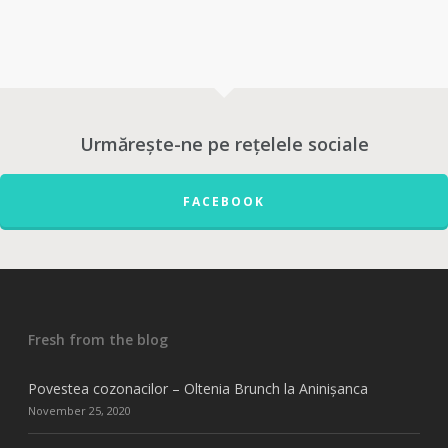
Urmărește-ne pe rețelele sociale
FACEBOOK
Fresh from the blog
Povestea cozonacilor – Oltenia Brunch la Aninișanca
November 25, 2020