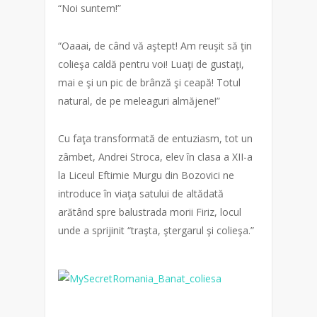
“Noi suntem!”
“Oaaai, de când vă aştept! Am reuşit să ţin
colieşa caldă pentru voi! Luaţi de gustaţi,
mai e şi un pic de brânză şi ceapă! Totul
natural, de pe meleaguri almăjene!”
Cu faţa transformată de entuziasm, tot un
zâmbet, Andrei Stroca, elev în clasa a XII-a
la Liceul Eftimie Murgu din Bozovici ne
introduce în viaţa satului de altădată
arătând spre balustrada morii Firiz, locul
unde a sprijinit “traşta, ştergarul şi colieşa.”