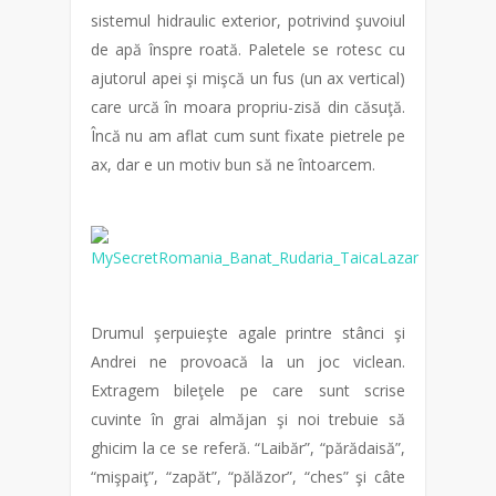
sistemul hidraulic exterior, potrivind şuvoiul
de apă înspre roată. Paletele se rotesc cu
ajutorul apei şi mişcă un fus (un ax vertical)
care urcă în moara propriu-zisă din căsuţă.
Încă nu am aflat cum sunt fixate pietrele pe
ax, dar e un motiv bun să ne întoarcem.
Drumul şerpuieşte agale printre stânci şi
Andrei ne provoacă la un joc viclean.
Extragem bileţele pe care sunt scrise
cuvinte în grai almăjan şi noi trebuie să
ghicim la ce se referă. “Laibăr”, “părădaisă”,
“mişpaiţ”, “zapăt”, “pălăzor”, “ches” şi câte