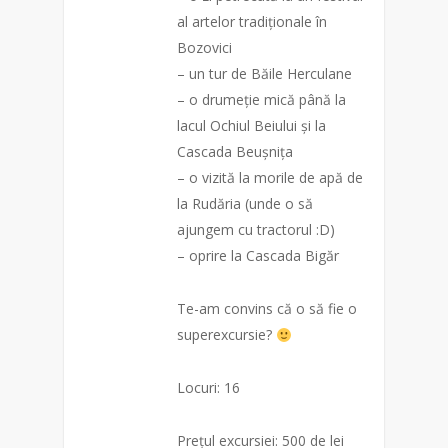
al artelor tradiționale în
Bozovici
– un tur de Băile Herculane
– o drumeție mică până la
lacul Ochiul Beiului și la
Cascada Beușnița
– o vizită la morile de apă de
la Rudăria (unde o să
ajungem cu tractorul :D)
– oprire la Casca
da Bigăr
Te-am convins că o să fie o
superexcursie?
Locuri: 16
Prețul excursiei: 500 de lei