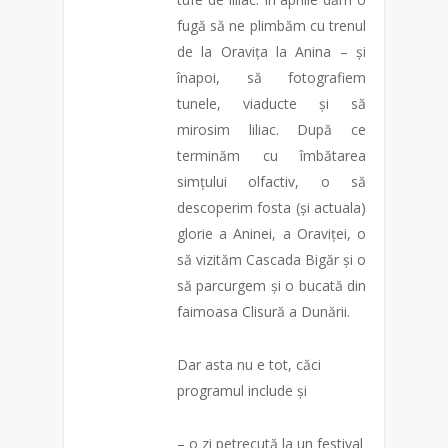
fugă să ne plimbăm cu trenul
de la Oravița la Anina – și
înapoi, să fotografiem
tunele, viaducte și să
mirosim liliac. După ce
terminăm cu îmbătarea
simțului olfactiv, o să
descoperim fosta (și actuala)
glorie a Aninei, a Oraviței, o
să vizităm Cascada Bigăr și o
să parcurgem și o bucată din
faimoasa Clisură a Dunării.
Dar asta nu e tot, căci
programul include și
– o zi petrecută la un festival