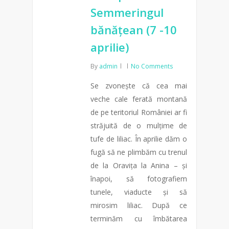
Semmeringul
bănățean (7 -10
aprilie)
By
admin
No Comments
Se zvonește că cea mai
veche cale ferată montană
de pe teritoriul României ar fi
străjuită de o mulțime de
tufe de liliac. În aprilie dăm o
fugă să ne plimbăm cu trenul
de la Oravița la Anina – și
înapoi, să fotografiem
tunele, viaducte și să
mirosim liliac. După ce
terminăm cu îmbătarea