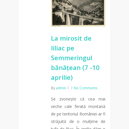
La mirosit de
liliac pe
Semmeringul
bănățean (7 -10
aprilie)
By
admin
No Comments
Se zvonește că cea mai
veche cale ferată montană
de pe teritoriul României ar fi
străjuită de o mulțime de
tufe de liliac. În aprilie dăm o