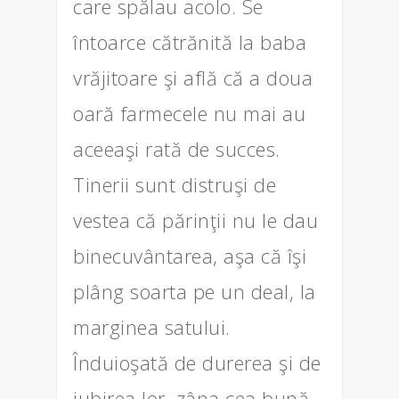
care spălau acolo. Se
întoarce cătrănită la baba
vrăjitoare şi află că a doua
oară farmecele nu mai au
aceeaşi rată de succes.
Tinerii sunt distruşi de
vestea că părinţii nu le dau
binecuvântarea, aşa că îşi
plâng soarta pe un deal, la
marginea satului.
Înduioşată de durerea şi de
iubirea lor, zâna cea bună