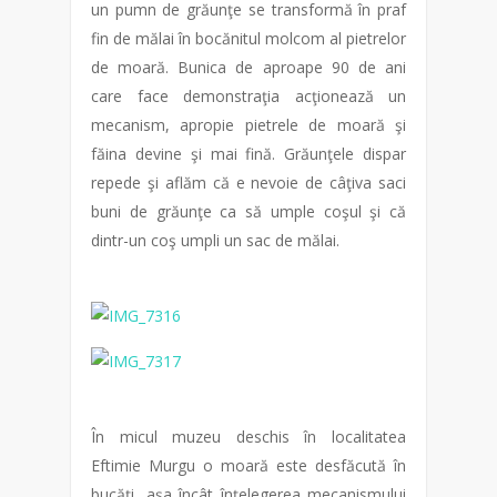
un pumn de grăunţe se transformă în praf
fin de mălai în bocănitul molcom al pietrelor
de moară. Bunica de aproape 90 de ani
care face demonstraţia acţionează un
mecanism, apropie pietrele de moară şi
făina devine şi mai fină. Grăunţele dispar
repede şi aflăm că e nevoie de câţiva saci
buni de grăunţe ca să umple coşul şi că
dintr-un coş umpli un sac de mălai.
În micul muzeu deschis în localitatea
Eftimie Murgu o moară este desfăcută în
bucăţi, aşa încât înţelegerea mecanismului