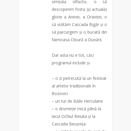
simțului olfactiv, o să
descoperim fosta (și actuala)
glorie a Aninei, a Oraviței, o
să vizităm Cascada Bigăr și o
să parcurgem și o bucată din
faimoasa Clisură a Dunării.
Dar asta nu e tot, căci
programul include și
– o zi petrecută la un festival
al artelor tradiționale în
Bozovici
– un tur de Băile Herculane
– o drumeție mică până la
lacul Ochiul Beiului și la
Cascada Beușnița