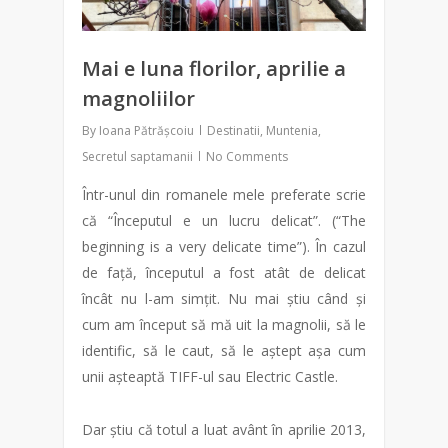
Mai e luna florilor, aprilie a
magnoliilor
By
Ioana Pătrășcoiu
Destinatii
,
Muntenia
,
Secretul saptamanii
No Comments
Într-unul din romanele mele preferate scrie
că “Începutul e un lucru delicat”. (“The
beginning is a very delicate time”). În cazul
de față, începutul a fost atât de delicat
încât nu l-am simțit. Nu mai știu când și
cum am început să mă uit la magnolii, să le
identific, să le caut, să le aștept așa cum
unii așteaptă TIFF-ul sau Electric Castle.
Dar știu că totul a luat avânt în aprilie 2013,