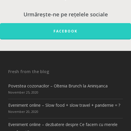
Urmărește-ne pe rețelele sociale
FACEBOOK
Fresh from the blog
Povestea cozonacilor – Oltenia Brunch la Aninișanca
November 25, 2020
Eveniment online – Slow food + slow travel + pandemie = ?
November 20, 2020
Eveniment online – dezbatere despre Ce facem cu merele