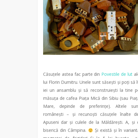
Căsuțele astea fac parte din
Povestile de lut
al
lui Florin Dumitru. Unele sunt săsești și poți să îț
iei un ansamblu și să reconstruiești la tine p
măsuța de cafea Piața Mică din Sibiu (sau Piaț
Mare, depinde de preferințe). Altele sun
românești – și recunoști căsuțele înalte di
Apuseni dar și culele de la Măldărești. A, și 
biserică din Câmpina.
Și există și în variant