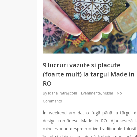
9 lucruri vazute si placute
(foarte mult) la targul Made in
RO
By
Ioana Pătrășcoiu
Evenimente
,
Musai
No
Comments
În weekend am dat o fugă până la târgul d
design românesc Made in RO. Ajunseseră l
mine zvonuri despre motive tradiționale folosit
în fel și chip și am zis că trebuie mers, văzut