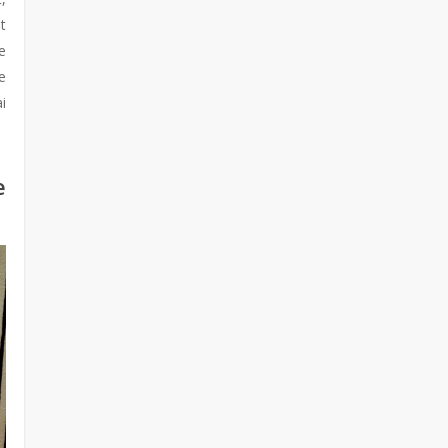
t
e
e
i
e