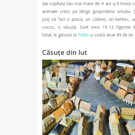
dai copilului tău mai mare de 4 ani și îl înveți c
animale cresc pe lângă gospodăria omului. Ș
poți să faci o pisică, un călăreț, un berbec, u
cocoș, o văcuță. Sunt vreo 10-12 figurine î
total, le găsești la
Foldo
și costă doar 89 de lei.
Căsuțe din lut