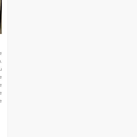
e
.
u
e
e
e
e