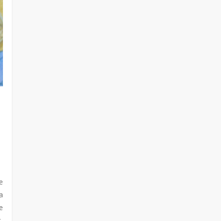
e
a
e
,