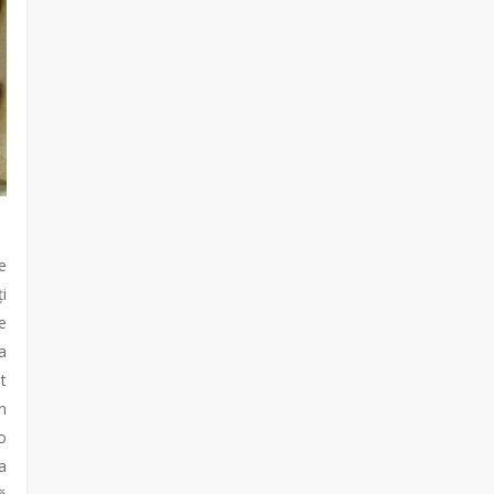
e
i
e
a
t
n
o
a