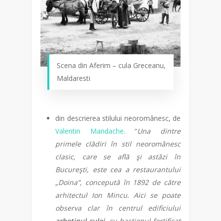
Scena din Aferim – cula Greceanu,
Maldaresti
din descrierea stilului neoromânesc, de
Valentin Mandache
. “
Una dintre
primele clădiri în stil neoromânesc
clasic, care se află şi astăzi în
Bucureşti, este cea a restaurantului
„Doina”, concepută în 1892 de către
arhitectul Ion Mincu. Aici se poate
observa clar în centrul edificiului
arhetipul culei
, cu bastionul fortificat