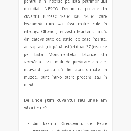
pentru a fi înscrise pe lista patrimoniului
mondial UNESCO. Denumirea provine din
cuvântul turcesc “kale” sau “kule”, care
înseamnă turn. Au fost multe cule în
întreaga Oltenie şi în vestul Munteniei, însă,
din câteva sute de astfel de case întărite,
au supravieţuit până astăzi doar 27 (înscrise
pe Lista Monumentelor Istorice din
România). Mai mult de jumătate din ele,
neavând şansa să fie transformate în
muzee, sunt într-o stare precară sau în
ruină.
De unde ştim cuvântul sau unde am
văzut cule?
din basmul Greuceanu, de Petre
Ispirescu.
“…ducându-se Greuceanu la