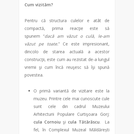
Cum vizităm?
Pentru că structura culelor e atât de
compactă, prima reacţie este să
spunem “
dacă am văzut o culă, le-am
văzut pe toate.
” Ce este impresionant,
dincolo de starea actuală a acestor
construcţii, este cum au rezistat de-a lungul
vremii şi cum încă reuşesc să îşi spună
povestea.
O primă variantă de vizitare este la
muzeu. Printre cele mai cunoscute cule
sunt cele din cadrul Muzeului
Arhitecturii Populare Curtişoara Gorj:
cula Cornoiu
şi
cula Tătărăscu
. La
fel, în Complexul Muzeal Măldărești