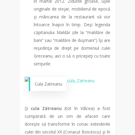
în martie 2012. Zidurile groase, uşile
originale de stejar, mobilierul de epocă
şi mâncarea de la restaurant vă vor
întoarce înapoi în timp. Deşi legenda
căpitanului Maldăr (de la “maldăre de
bani” sau “maldăre de duşmani”) îşi are
reşedinţa de drept pe domeniul culei
Greceanu, aici o să o pricepeţi cu toate
simţurile.
Cula Zatreanu
Şi
cula Zătreanu
(tot în Vâlcea) a fost
cumpărată de un om de afaceri care
doreşte să transforme în conac extinderile
culei din secolul XX (Conacul Boicescu) şi în