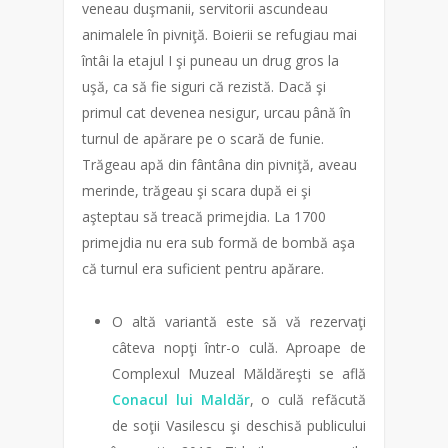
veneau duşmanii, servitorii ascundeau
animalele în pivniţă. Boierii se refugiau mai
întâi la etajul I şi puneau un drug gros la
uşă, ca să fie siguri că rezistă. Dacă şi
primul cat devenea nesigur, urcau până în
turnul de apărare pe o scară de funie.
Trăgeau apă din fântâna din pivniţă, aveau
merinde, trăgeau şi scara după ei şi
aşteptau să treacă primejdia. La 1700
primejdia nu era sub formă de bombă aşa
că turnul era suficient pentru apărare.
O altă variantă este să vă rezervaţi
câteva nopţi într-o culă. Aproape de
Complexul Muzeal Măldăreşti se află
Conacul lui Maldăr
, o culă refăcută
de soţii Vasilescu şi deschisă publicului