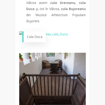
Vâlcea avem
cula Greceanu
,
cula
Duca
şi, tot în Vâlcea,
cula Bujoreanu
din Muzeul Arhitecturii Populare
Bujoreni.
Cula Duca