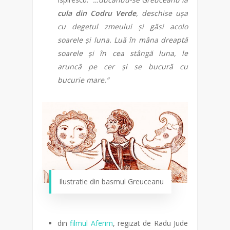
cula din Codru Verde
, deschise ușa
cu degetul zmeului și găsi acolo
soarele și luna. Luă în mâna dreaptă
soarele și în cea stângă luna, le
aruncă pe cer și se bucură cu
bucurie mare.”
Ilustratie din basmul Greuceanu
din
filmul Aferim
, regizat de Radu Jude