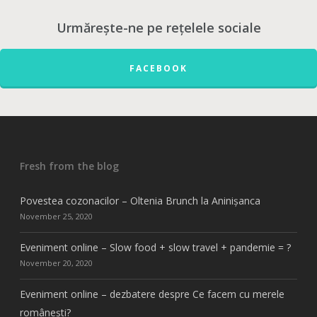
Urmărește-ne pe rețelele sociale
FACEBOOK
Fresh from the blog
Povestea cozonacilor – Oltenia Brunch la Aninișanca
November 25, 2020
Eveniment online – Slow food + slow travel + pandemie = ?
November 20, 2020
Eveniment online – dezbatere despre Ce facem cu merele
românești?