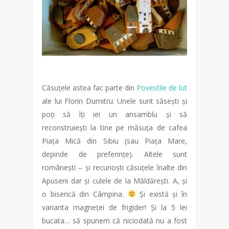
Căsuțele astea fac parte din
Povestile de lut
ale lui Florin Dumitru. Unele sunt săsești și
poți să îți iei un ansamblu și să
reconstruiești la tine pe măsuța de cafea
Piața Mică din Sibiu (sau Piața Mare,
depinde de preferințe). Altele sunt
românești – și recunoști căsuțele înalte din
Apuseni dar și culele de la Măldărești. A, și
o biserică din Câmpina.
Și există și în
varianta magneței de frigider! Și la 5 lei
bucata… să spunem că niciodată nu a fost