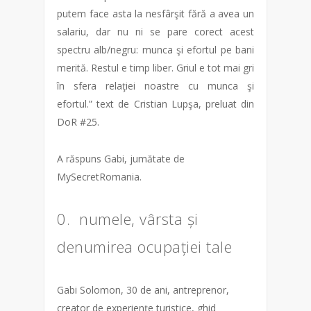
putem face asta la nesfârşit fără a avea un
salariu, dar nu ni se pare corect acest
spectru alb/negru: munca şi efortul pe bani
merită. Restul e timp liber. Griul e tot mai gri
în sfera relaţiei noastre cu munca şi
efortul.” text de Cristian Lupşa, preluat din
DoR #25.
A răspuns Gabi, jumătate de
MySecretRomania.
0. numele, vârsta și
denumirea ocupației tale
Gabi Solomon, 30 de ani, antreprenor,
creator de experienţe turistice, ghid